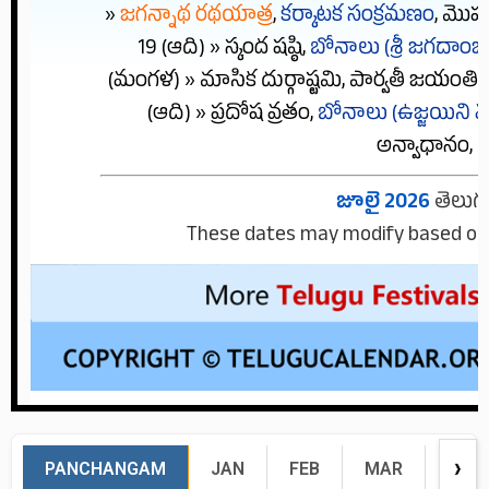
»
జగన్నాథ రథయాత్ర
,
కర్కాటక సంక్రమణం
,
మొహర
19 (ఆది) »
స్కంద షష్ఠి
,
బోనాలు (శ్రీ జగదాం
(మంగళ) »
మాసిక దుర్గాష్టమి
,
పార్వతీ జయంతి
(ఆది) »
ప్రదోష వ్రతం
,
బోనాలు (ఉజ్జయిని 
అన్వాధానం
,
గ
జూలై 2026
తెలుగు 
These dates may modify based on th
PANCHANGAM
JAN
FEB
MAR
APR
❯