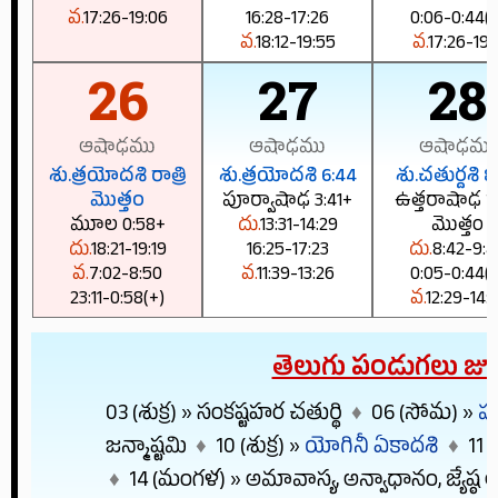
వ.
17:26-19:06
16:28-17:26
0:06-0:44(+
వ.
18:12-19:55
వ.
17:26-19:1
26
27
28
ఆషాఢము
ఆషాఢము
ఆషాఢము
శు.త్రయోదశి రాత్రి
శు.త్రయోదశి 6:44
శు.చతుర్దశి 8
మొత్తం
పూర్వాషాఢ 3:41+
ఉత్తరాషాఢ రాత
మూల 0:58+
దు.
13:31-14:29
మొత్తం
దు.
18:21-19:19
16:25-17:23
దు.
8:42-9:4
వ.
7:02-8:50
వ.
11:39-13:26
0:05-0:44(+
23:11-0:58(+)
వ.
12:29-14:1
తెలుగు పండుగలు జూల
03 (శుక్ర) »
సంకష్టహర చతుర్థి
♦
06 (సోమ) »
పు
జన్మాష్టమి
♦
10 (శుక్ర) »
యోగినీ ఏకాదశి
♦
11 
♦
14 (మంగళ) »
అమావాస్య
,
అన్వాధానం
,
జ్యేష్