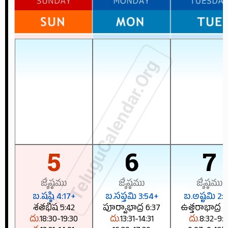
TeluguCalendar.Org
5
6
7
జ్యేష్ఠము
జ్యేష్ఠము
జ్యేష్ఠము
బ.షష్ఠి 4:17+
బ.సప్తమి 3:54+
బ.అష్టమి 2:5
శతభిష 5:42
పూర్వాభాద్ర 6:37
ఉత్తరాభాద్ర 6
దు.
18:30-19:30
దు.
13:31-14:31
దు.
8:32-9:3