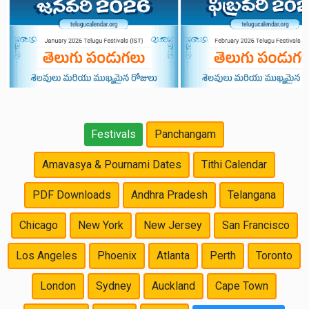
Festivals
Panchangam
Amavasya & Pournami Dates
Tithi Calendar
PDF Downloads
Andhra Pradesh
Telangana
Chicago
New York
New Jersey
San Francisco
Los Angeles
Phoenix
Atlanta
Perth
Toronto
London
Sydney
Auckland
Cape Town