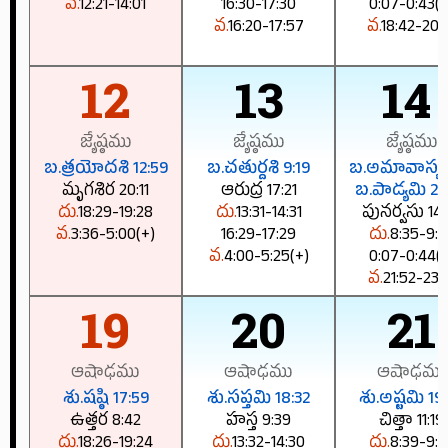
వ.
12:21-14:01
16:30-17:30
0:07-0:43(+
వ.
16:20-17:57
వ.
18:42-20:
12
13
14
జ్యేష్ఠము
జ్యేష్ఠము
జ్యేష్ఠము
బ.త్రయోదశి 12:59
బ.చతుర్దశి 9:19
బ.అమావాస్య 
మృగశిర 20:11
ఆరుద్ర 17:21
బ.పాడ్యమి 2:
దు.
18:29-19:28
దు.
13:31-14:31
పునర్వసు 14:
వ.
3:36-5:00(+)
16:29-17:29
దు.
8:35-9:3
వ.
4:00-5:25(+)
0:07-0:44(+
వ.
21:52-23:
19
20
21
ఆషాఢము
ఆషాఢము
ఆషాఢము
శు.షష్ఠి 17:59
శు.సప్తమి 18:32
శు.అష్టమి 19
ఉత్తర 8:42
హస్త 9:39
చిత్తా 11:19
దు.
18:26-19:24
దు.
13:32-14:30
దు.
8:39-9:3