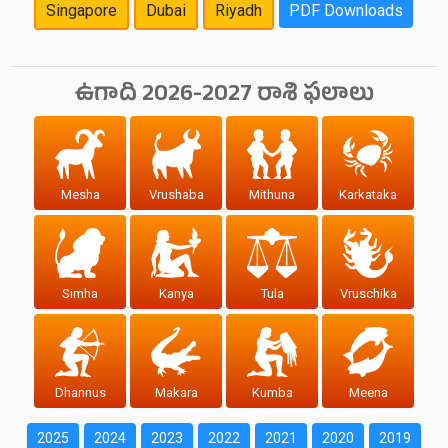
Singapore
Dubai
Riyadh
PDF Downloads
ఉగాది 2026-2027 రాశి ఫలాలు
Mesha
Vrushaba
Mithuna
Karkataka
Simha
Kanya
Tula
Vruschika
Dhannus
Makara
Kumba
Meena
2025
2024
2023
2022
2021
2020
2019