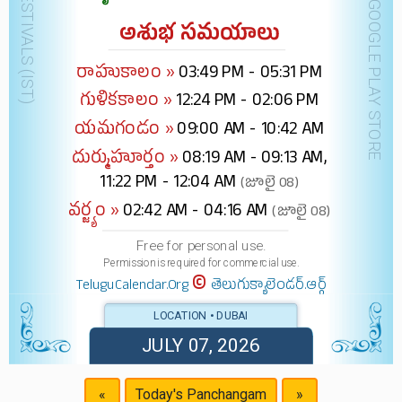
DOWNLOAD @ GOOGLE PLAY STORE
అశుభ సమయాలు
రాహుకాలం »
03:49 PM - 05:31 PM
గుళికకాలం »
12:24 PM - 02:06 PM
యమగండం »
09:00 AM - 10:42 AM
దుర్ముహూర్తం »
08:19 AM - 09:13 AM,
11:22 PM - 12:04 AM
(జూలై 08)
వర్జ్యం »
02:42 AM - 04:16 AM
(జూలై 08)
Free for personal use.
Permission is required for commercial use.
©
TeluguCalendar.Org
తెలుగుక్యాలెండర్.ఆర్గ్
LOCATION • DUBAI
JULY 07, 2026
«
Today's Panchangam
»