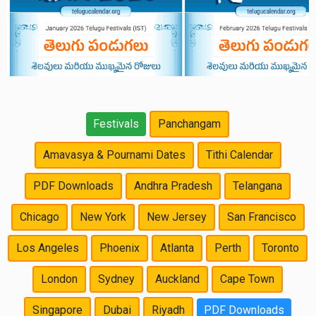
Festivals
Panchangam
Amavasya & Pournami Dates
Tithi Calendar
PDF Downloads
Andhra Pradesh
Telangana
Chicago
New York
New Jersey
San Francisco
Los Angeles
Phoenix
Atlanta
Perth
Toronto
London
Sydney
Auckland
Cape Town
Singapore
Dubai
Riyadh
PDF Downloads