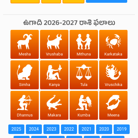
ఉగాది 2026-2027 రాశి ఫలాలు
Mesha
Vrushaba
Mithuna
Karkataka
Simha
Kanya
Tula
Vruschika
Dhannus
Makara
Kumba
Meena
2025
2024
2023
2022
2021
2020
2019