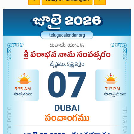
దుబాయ్, యూఏఈ
శ్రీ పరాభవ నామ సంవత్సరం
జ్యేష్ఠము, కృష్ణపక్షం
07
5:35 AM
7:13 PM
సూర్యోదయం
సూర్యాస్తమయం
DUBAI
పంచాంగము