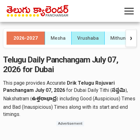
2026-2027
Mesha
Vrushaba
Mithuna
❯
Telugu Daily Panchangam July 07,
2026 for Dubai
This page provides Accurate
Drik Telugu Rojuvari
Panchangam July 07, 2026
for Dubai Daily Tithi
,
(
సప్తమి
)
Nakshatram
including Good (Auspicious) Times
(
ఉత్తరాభాద్ర
)
and Bad (Inauspicious) Times along with its start and end
timings.
Advertisement