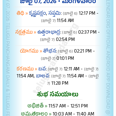
DUBAI JULY 07, 2026 TELUGU PANCHANGAM DAILY & TELUGU FESTIVALS (IST)
TELUGUCALENDAR.ORG OFFICIAL ANDROID APP
జూలై 07, 2026 • మంగళవారం
తిథి »
కృష్ణపక్షం
,
సప్తమి
:
12:17 PM -
(జూలై 6)
11:54 AM
(జూలై 7)
నక్షత్రము »
ఉత్తరాభాద్ర
:
02:37 PM -
(జూలై 6)
02:54 PM
(జూలై 7)
యోగము »
శోభన
:
02:21 PM -
(జూలై 6)
01:01 PM
(జూలై 7)
కరణము »
బవ
:
12:11 AM -
(జూలై 7)
(జూలై 7)
11:54 AM,
బాలవ
:
11:54 AM -
(జూలై 7)
(జూలై
11:28 PM
7)
శుభ సమయాలు
అభిజిత్ »
11:57 AM - 12:51 PM
అమృతకాలం »
10:03 AM - 11:40 AM