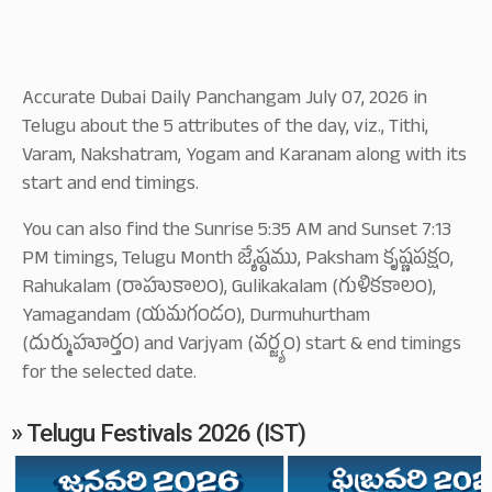
Accurate Dubai Daily Panchangam July 07, 2026 in
Telugu about the 5 attributes of the day, viz., Tithi,
Varam, Nakshatram, Yogam and Karanam along with its
start and end timings.
You can also find the Sunrise 5:35 AM and Sunset 7:13
PM timings, Telugu Month జ్యేష్ఠము, Paksham కృష్ణపక్షం,
Rahukalam (రాహుకాలం), Gulikakalam (గుళికకాలం),
Yamagandam (యమగండం), Durmuhurtham
(దుర్ముహూర్తం) and Varjyam (వర్జ్యం) start & end timings
for the selected date.
» Telugu Festivals 2026 (IST)