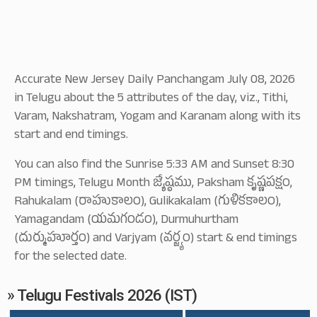
Accurate New Jersey Daily Panchangam July 08, 2026
in Telugu about the 5 attributes of the day, viz., Tithi,
Varam, Nakshatram, Yogam and Karanam along with its
start and end timings.
You can also find the Sunrise 5:33 AM and Sunset 8:30
PM timings, Telugu Month జ్యేష్ఠము, Paksham కృష్ణపక్షం,
Rahukalam (రాహుకాలం), Gulikakalam (గుళికకాలం),
Yamagandam (యమగండం), Durmuhurtham
(దుర్ముహూర్తం) and Varjyam (వర్జ్యం) start & end timings
for the selected date.
» Telugu Festivals 2026 (IST)