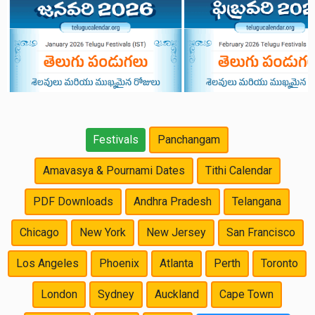
Festivals
Panchangam
Amavasya & Pournami Dates
Tithi Calendar
PDF Downloads
Andhra Pradesh
Telangana
Chicago
New York
New Jersey
San Francisco
Los Angeles
Phoenix
Atlanta
Perth
Toronto
London
Sydney
Auckland
Cape Town