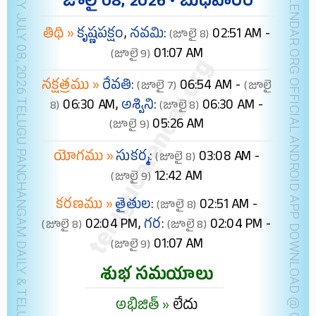
NEW JERSEY JULY 08, 2026 TELUGU PANCHANGAM DAILY & TELUGU FESTIVALS (IST)
TELUGUCALENDAR.ORG OFFICIAL ANDROID APP
జూలై 08, 2026 • బుధవారం
తిథి »
కృష్ణపక్షం
,
నవమి
:
02:51 AM -
(జూలై 8)
01:07 AM
(జూలై 9)
నక్షత్రము »
రేవతి
:
06:54 AM -
(జూలై 7)
(జూలై
06:30 AM,
అశ్విని
:
06:30 AM -
8)
(జూలై 8)
05:26 AM
(జూలై 9)
యోగము »
సుకర్మ
:
03:08 AM -
(జూలై 8)
12:42 AM
(జూలై 9)
కరణము »
తైతుల
:
02:51 AM -
(జూలై 8)
02:04 PM,
గర
:
02:04 PM -
(జూలై 8)
(జూలై 8)
01:07 AM
(జూలై 9)
శుభ సమయాలు
అభిజిత్ »
లేదు