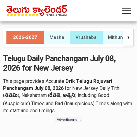
2026-2027
Mesha
Vrushaba
Mithuna
❯
Telugu Daily Panchangam July 08,
2026 for New Jersey
This page provides Accurate
Drik Telugu Rojuvari
Panchangam July 08, 2026
for New Jersey Daily Tithi
, Nakshatram
including Good
(
నవమి
)
(
రేవతి, అశ్విని
)
(Auspicious) Times and Bad (Inauspicious) Times along with
its start and end timings.
Advertisement