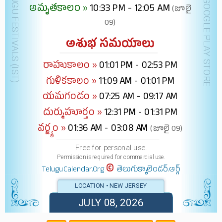
DOWNLOAD @ GOOGLE PLAY STORE
అమృతకాలం »
10:33 PM - 12:05 AM
(జూలై
09)
అశుభ సమయాలు
రాహుకాలం »
01:01 PM - 02:53 PM
గుళికకాలం »
11:09 AM - 01:01 PM
యమగండం »
07:25 AM - 09:17 AM
దుర్ముహూర్తం »
12:31 PM - 01:31 PM
వర్జ్యం »
01:36 AM - 03:08 AM
(జూలై 09)
Free for personal use.
Permission is required for commercial use.
©
TeluguCalendar.Org
తెలుగుక్యాలెండర్.ఆర్గ్
LOCATION • NEW JERSEY
JULY 08, 2026