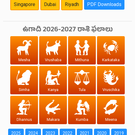
Singapore
Dubai
Riyadh
PDF Downloads
ఉగాది 2026-2027 రాశి ఫలాలు
Mesha
Vrushaba
Mithuna
Karkataka
Simha
Kanya
Tula
Vruschika
Dhannus
Makara
Kumba
Meena
2025
2024
2023
2022
2021
2020
2019