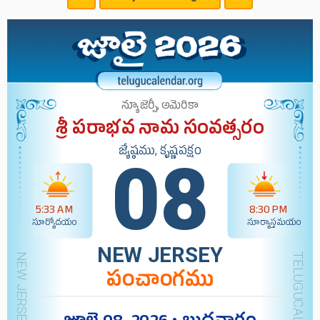
న్యూజెర్సీ, అమెరికా
శ్రీ పరాభవ నామ సంవత్సరం
జ్యేష్ఠము, కృష్ణపక్షం
08
5:33 AM
8:30 PM
సూర్యోదయం
సూర్యాస్తమయం
NEW JERSEY
పంచాంగము