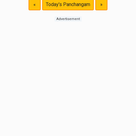
«
Today's Panchangam
»
Advertisement