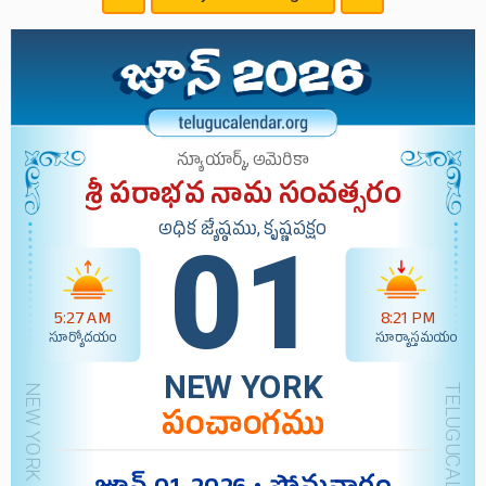
న్యూయార్క్, అమెరికా
శ్రీ పరాభవ నామ సంవత్సరం
అధిక జ్యేష్ఠము, కృష్ణపక్షం
01
5:27 AM
8:21 PM
సూర్యోదయం
సూర్యాస్తమయం
NEW YORK
పంచాంగము