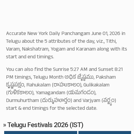
Accurate New York Daily Panchangam June 01, 2026 in
Telugu about the 5 attributes of the day, viz., Tithi,
Varam, Nakshatram, Yogam and Karanam along with its
start and end timings.
You can also find the Sunrise 5:27 AM and Sunset 8:21
PM timings, Telugu Month అధిక జ్యేష్ఠము, Paksham
కృష్ణపక్షం, Rahukalam (రాహుకాలం), Gulikakalam
(గుళికకాలం), Yamagandam (యమగండం),
Durmuhurtham (దుర్ముహూర్తం) and Varjyam (వర్జ్యం)
start & end timings for the selected date.
» Telugu Festivals 2026 (IST)