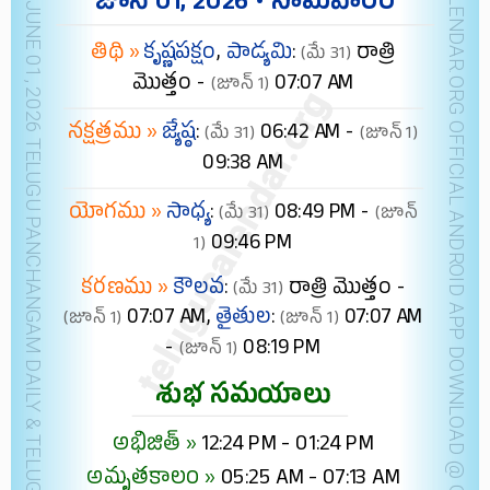
NEW YORK JUNE 01, 2026 TELUGU PANCHANGAM DAILY & TELUGU FESTIVALS (IST)
TELUGUCALENDAR.ORG OFFICIAL ANDROID APP
జూన్ 01, 2026 • సోమవారం
తిథి »
కృష్ణపక్షం
,
పాడ్యమి
:
రాత్రి
(మే 31)
మొత్తం -
07:07 AM
(జూన్ 1)
నక్షత్రము »
జ్యేష్ఠ
:
06:42 AM -
(మే 31)
(జూన్ 1)
09:38 AM
యోగము »
సాధ్య
:
08:49 PM -
(మే 31)
(జూన్
09:46 PM
1)
కరణము »
కౌలవ
:
రాత్రి మొత్తం -
(మే 31)
07:07 AM,
తైతుల
:
07:07 AM
(జూన్ 1)
(జూన్ 1)
-
08:19 PM
(జూన్ 1)
శుభ సమయాలు
అభిజిత్ »
12:24 PM - 01:24 PM
అమృతకాలం »
05:25 AM - 07:13 AM