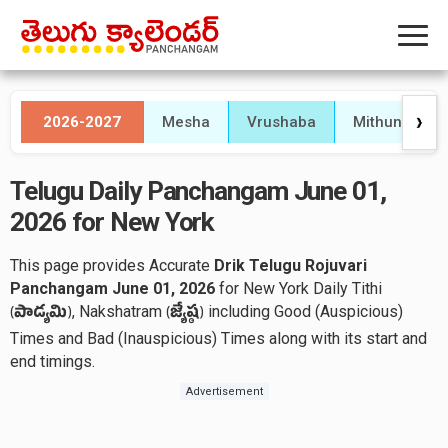
2026-2027
Mesha
Vrushaba
Mithuna
❯
Telugu Daily Panchangam June 01,
2026 for New York
This page provides Accurate
Drik Telugu Rojuvari
Panchangam June 01, 2026
for New York Daily Tithi
, Nakshatram
including Good (Auspicious)
(
పాడ్యమి
)
(
జ్యేష్ఠ
)
Times and Bad (Inauspicious) Times along with its start and
end timings.
Advertisement