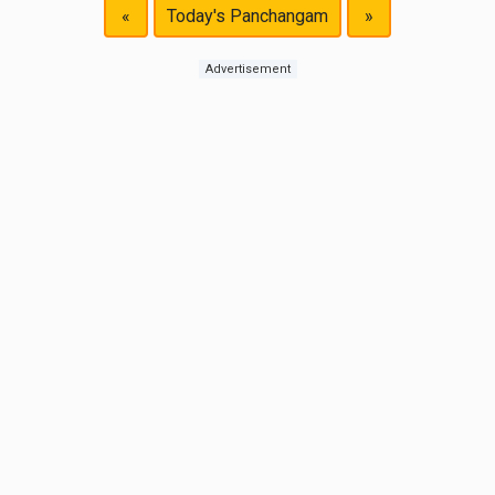
«
Today's Panchangam
»
Advertisement