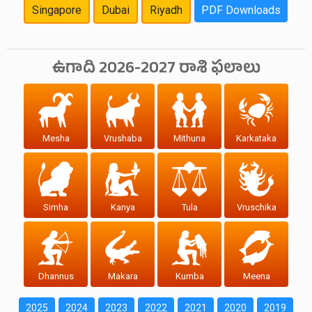
Singapore
Dubai
Riyadh
PDF Downloads
ఉగాది 2026-2027 రాశి ఫలాలు
Mesha
Vrushaba
Mithuna
Karkataka
Simha
Kanya
Tula
Vruschika
Dhannus
Makara
Kumba
Meena
2025
2024
2023
2022
2021
2020
2019