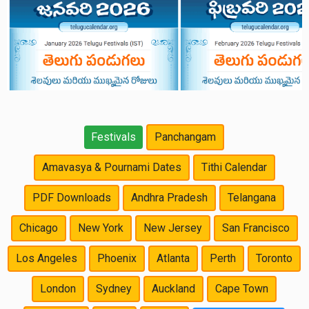
Festivals
Panchangam
Amavasya & Pournami Dates
Tithi Calendar
PDF Downloads
Andhra Pradesh
Telangana
Chicago
New York
New Jersey
San Francisco
Los Angeles
Phoenix
Atlanta
Perth
Toronto
London
Sydney
Auckland
Cape Town