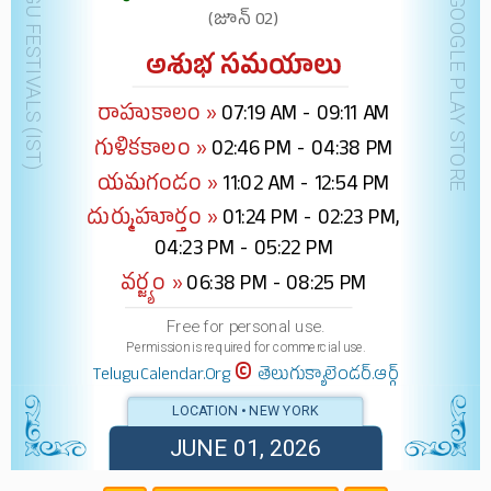
DOWNLOAD @ GOOGLE PLAY STORE
(జూన్ 02)
అశుభ సమయాలు
రాహుకాలం »
07:19 AM - 09:11 AM
గుళికకాలం »
02:46 PM - 04:38 PM
యమగండం »
11:02 AM - 12:54 PM
దుర్ముహూర్తం »
01:24 PM - 02:23 PM,
04:23 PM - 05:22 PM
వర్జ్యం »
06:38 PM - 08:25 PM
Free for personal use.
Permission is required for commercial use.
©
TeluguCalendar.Org
తెలుగుక్యాలెండర్.ఆర్గ్
LOCATION • NEW YORK
JUNE 01, 2026