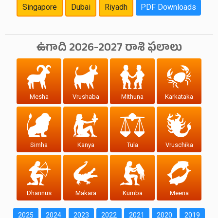
Singapore
Dubai
Riyadh
PDF Downloads
ఉగాది 2026-2027 రాశి ఫలాలు
Mesha
Vrushaba
Mithuna
Karkataka
Simha
Kanya
Tula
Vruschika
Dhannus
Makara
Kumba
Meena
2025
2024
2023
2022
2021
2020
2019