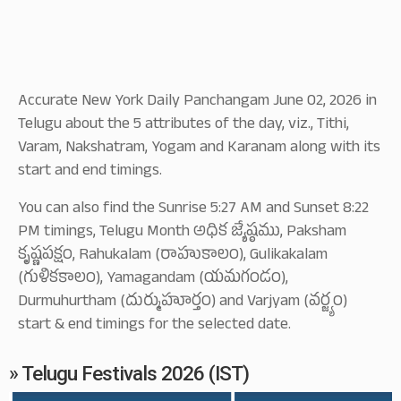
Accurate New York Daily Panchangam June 02, 2026 in
Telugu about the 5 attributes of the day, viz., Tithi,
Varam, Nakshatram, Yogam and Karanam along with its
start and end timings.
You can also find the Sunrise 5:27 AM and Sunset 8:22
PM timings, Telugu Month అధిక జ్యేష్ఠము, Paksham
కృష్ణపక్షం, Rahukalam (రాహుకాలం), Gulikakalam
(గుళికకాలం), Yamagandam (యమగండం),
Durmuhurtham (దుర్ముహూర్తం) and Varjyam (వర్జ్యం)
start & end timings for the selected date.
» Telugu Festivals 2026 (IST)