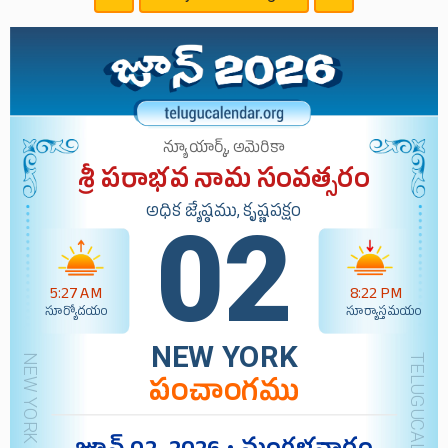
న్యూయార్క్, అమెరికా
శ్రీ పరాభవ నామ సంవత్సరం
అధిక జ్యేష్ఠము, కృష్ణపక్షం
02
5:27 AM
8:22 PM
సూర్యోదయం
సూర్యాస్తమయం
NEW YORK
పంచాంగము