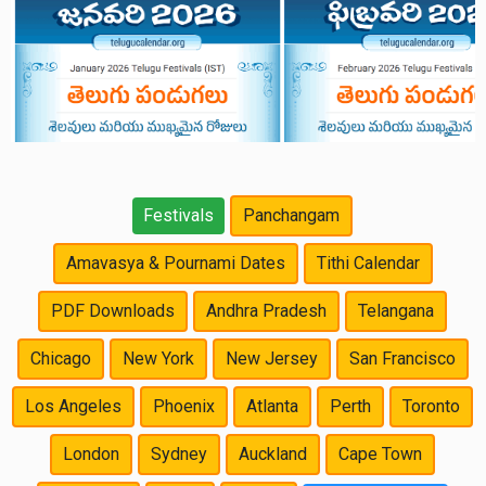
Festivals
Panchangam
Amavasya & Pournami Dates
Tithi Calendar
PDF Downloads
Andhra Pradesh
Telangana
Chicago
New York
New Jersey
San Francisco
Los Angeles
Phoenix
Atlanta
Perth
Toronto
London
Sydney
Auckland
Cape Town