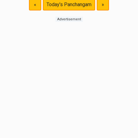
«
Today's Panchangam
»
Advertisement