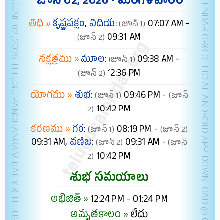
NEW YORK JUNE 02, 2026 TELUGU PANCHANGAM DAILY & TELUGU FESTIVALS (IST)
TELUGUCALENDAR.ORG OFFICIAL ANDROID APP
జూన్ 02, 2026 • మంగళవారం
తిథి »
కృష్ణపక్షం
,
విదియ
:
07:07 AM -
(జూన్ 1)
09:31 AM
(జూన్ 2)
నక్షత్రము »
మూల
:
09:38 AM -
(జూన్ 1)
12:36 PM
(జూన్ 2)
యోగము »
శుభ
:
09:46 PM -
(జూన్ 1)
(జూన్
10:42 PM
2)
కరణము »
గర
:
08:19 PM -
(జూన్ 1)
(జూన్ 2)
09:31 AM,
వణిజ
:
09:31 AM -
(జూన్ 2)
(జూన్
10:42 PM
2)
శుభ సమయాలు
అభిజిత్ »
12:24 PM - 01:24 PM
అమృతకాలం »
లేదు