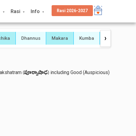
Rasi 2026-2027
s
Rasi
Info
chika
Dhannus
Makara
Kumba
Meena
❯
Nakshatram
including Good (Auspicious)
(
పూర్వాషాఢ
)