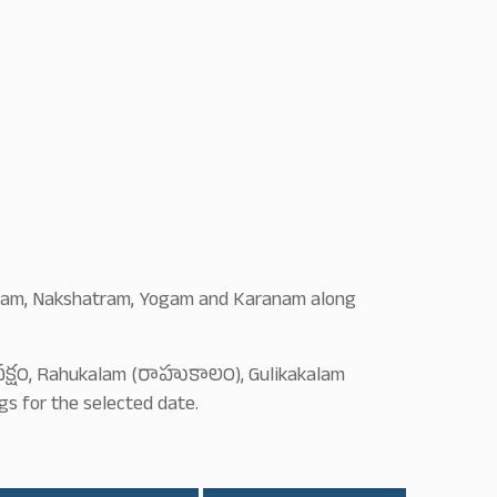
 Varam, Nakshatram, Yogam and Karanam along
్ణపక్షం, Rahukalam (రాహుకాలం), Gulikakalam
 for the selected date.