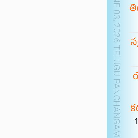
NEW YORK JUNE 03, 2026 TELUGU PANCHANGAM DAILY & TELUGU FESTIVALS (IST)
తి
నక
క