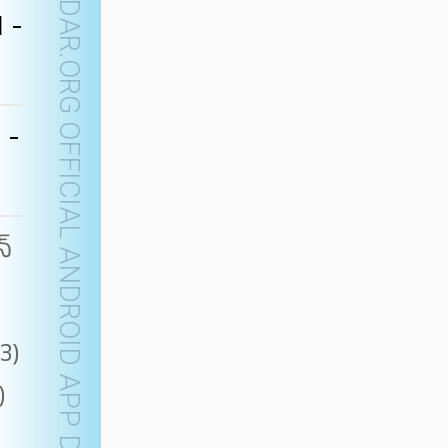
TELUGUCALENDAR.ORG OFFICIAL ANDROID APP
 -
 -
న్
3)
)