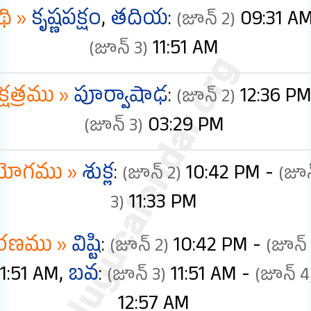
థి »
కృష్ణపక్షం
,
తదియ
:
09:31 AM
(జూన్ 2)
11:51 AM
(జూన్ 3)
్షత్రము »
పూర్వాషాఢ
:
12:36 PM
(జూన్ 2)
03:29 PM
(జూన్ 3)
యోగము »
శుక్ల
:
10:42 PM -
(జూన్ 2)
(జూ
11:33 PM
3)
రణము »
విష్టి
:
10:42 PM -
(జూన్ 2)
(జూన్ 
11:51 AM,
బవ
:
11:51 AM -
(జూన్ 3)
(జూన్ 4
12:57 AM