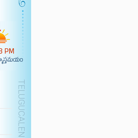
23 PM
యాస్తమయం