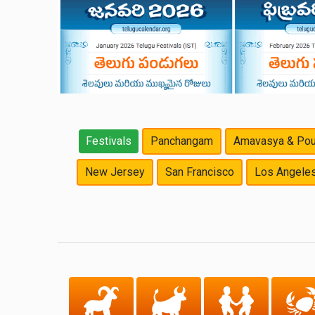
Festivals
Panchangam
Amavasya & Pou
New Jersey
San Francisco
Los Angele