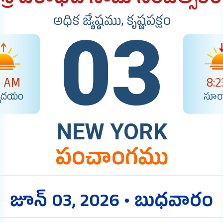
శ్రీ పరాభవ నామ సంవత్సరం
అధిక జ్యేష్ఠము, కృష్ణపక్షం
03
6 AM
8:
యోదయం
సూర్
NEW YORK
పంచాంగము
జూన్ 03, 2026 • బుధవారం