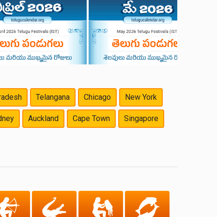
radesh
Telangana
Chicago
New York
dney
Auckland
Cape Town
Singapore