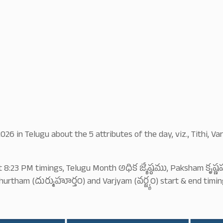
6 in Telugu about the 5 attributes of the day, viz., Tithi,
t 8:23 PM timings, Telugu Month అధిక జ్యేష్ఠము, Paksham కృష
m (దుర్ముహూర్తం) and Varjyam (వర్జ్యం) start & end timings