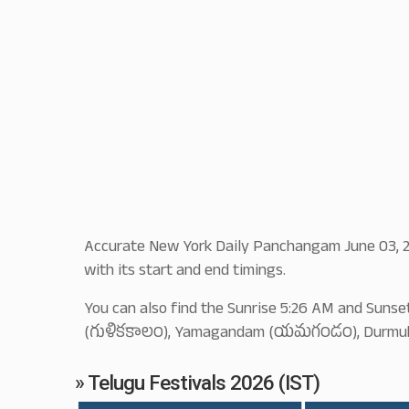
Accurate New York Daily Panchangam June 03, 202
with its start and end timings.
You can also find the Sunrise 5:26 AM and Sunse
(గుళికకాలం), Yamagandam (యమగండం), Durmuhurtha
» Telugu Festivals 2026 (IST)