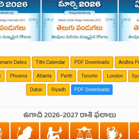
rnami Dates
Tithi Calendar
PDF Downloads
Andhra P
s
Phoenix
Atlanta
Perth
Toronto
London
Sy
Dubai
Riyadh
PDF Downloads
ఉగాది 2026-2027 రాశి ఫలాలు