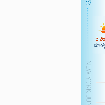
5:2
సూర్