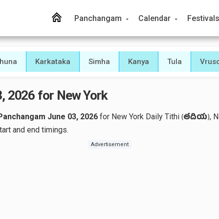
Panchangam
Calendar
Festival
thuna
Karkataka
Simha
Kanya
Tula
Vrus
, 2026 for New York
 Panchangam June 03, 2026
for New York Daily Tithi
, 
(
తదియ
)
art and end timings.
Advertisement