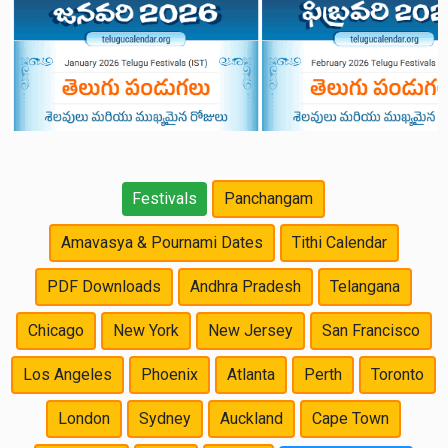
Festivals
Panchangam
Amavasya & Pournami Dates
Tithi Calendar
PDF Downloads
Andhra Pradesh
Telangana
Chicago
New York
New Jersey
San Francisco
Los Angeles
Phoenix
Atlanta
Perth
Toronto
London
Sydney
Auckland
Cape Town