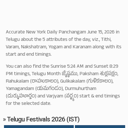
Accurate New York Daily Panchangam June 15, 2026 in
Telugu about the 5 attributes of the day, viz., Tithi,
Varam, Nakshatram, Yogam and Karanam along with its
start and end timings.
You can also find the Sunrise 5:24 AM and Sunset 8:29
PM timings, Telugu Month జ్యేష్ఠము, Paksham శుక్లపక్షం,
Rahukalam (రాహుకాలం), Gulikakalam (గుళికకాలం),
Yamagandam (యమగండం), Durmuhurtham
(దుర్ముహూర్తం) and Varjyam (వర్జ్యం) start & end timings
for the selected date.
» Telugu Festivals 2026 (IST)