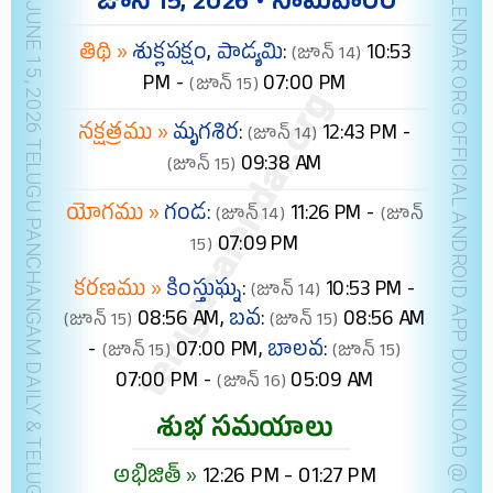
NEW YORK JUNE 15, 2026 TELUGU PANCHANGAM DAILY & TELUGU FESTIVALS (IST)
TELUGUCALENDAR.ORG OFFICIAL ANDROID APP
జూన్ 15, 2026 • సోమవారం
తిథి »
శుక్లపక్షం
,
పాడ్యమి
:
10:53
(జూన్ 14)
PM -
07:00 PM
(జూన్ 15)
నక్షత్రము »
మృగశిర
:
12:43 PM -
(జూన్ 14)
09:38 AM
(జూన్ 15)
యోగము »
గండ
:
11:26 PM -
(జూన్ 14)
(జూన్
07:09 PM
15)
కరణము »
కింస్తుఘ్న
:
10:53 PM -
(జూన్ 14)
08:56 AM,
బవ
:
08:56 AM
(జూన్ 15)
(జూన్ 15)
-
07:00 PM,
బాలవ
:
(జూన్ 15)
(జూన్ 15)
07:00 PM -
05:09 AM
(జూన్ 16)
శుభ సమయాలు
అభిజిత్ »
12:26 PM - 01:27 PM