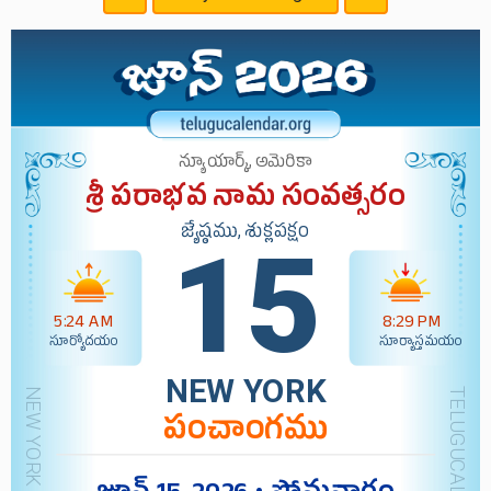
న్యూయార్క్, అమెరికా
శ్రీ పరాభవ నామ సంవత్సరం
జ్యేష్ఠము, శుక్లపక్షం
15
5:24 AM
8:29 PM
సూర్యోదయం
సూర్యాస్తమయం
NEW YORK
పంచాంగము