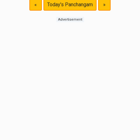
«
Today's Panchangam
»
Advertisement