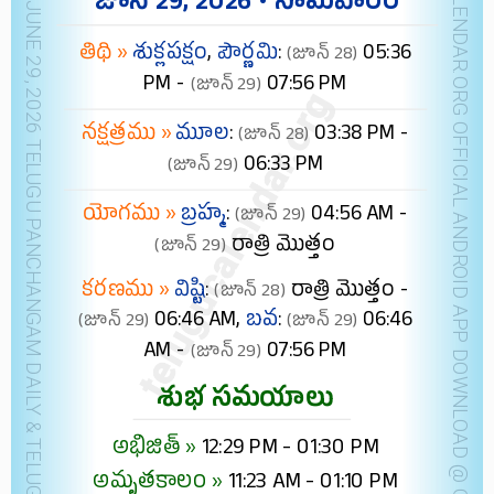
NEW YORK JUNE 29, 2026 TELUGU PANCHANGAM DAILY & TELUGU FESTIVALS (IST)
TELUGUCALENDAR.ORG OFFICIAL ANDROID APP
జూన్ 29, 2026 • సోమవారం
తిథి »
శుక్లపక్షం
,
పౌర్ణమి
:
05:36
(జూన్ 28)
PM -
07:56 PM
(జూన్ 29)
నక్షత్రము »
మూల
:
03:38 PM -
(జూన్ 28)
06:33 PM
(జూన్ 29)
యోగము »
బ్రహ్మ
:
04:56 AM -
(జూన్ 29)
రాత్రి మొత్తం
(జూన్ 29)
కరణము »
విష్టి
:
రాత్రి మొత్తం -
(జూన్ 28)
06:46 AM,
బవ
:
06:46
(జూన్ 29)
(జూన్ 29)
AM -
07:56 PM
(జూన్ 29)
శుభ సమయాలు
అభిజిత్ »
12:29 PM - 01:30 PM
అమృతకాలం »
11:23 AM - 01:10 PM