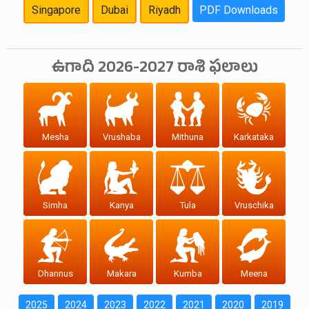
Singapore
Dubai
Riyadh
PDF Downloads
ఉగాది 2026-2027 రాశి ఫలాలు
Mesha
Vrushaba
Mithuna
Karkataka
Simha
Kanya
Tula
Vruschika
Dhannus
Makara
Kumba
Meena
2025
2024
2023
2022
2021
2020
2019