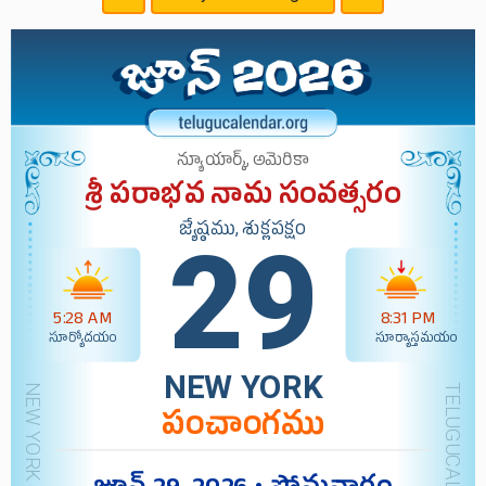
న్యూయార్క్, అమెరికా
శ్రీ పరాభవ నామ సంవత్సరం
జ్యేష్ఠము, శుక్లపక్షం
29
5:28 AM
8:31 PM
సూర్యోదయం
సూర్యాస్తమయం
NEW YORK
పంచాంగము