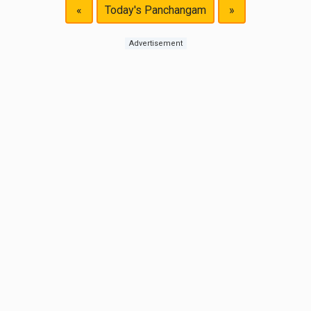
«
Today's Panchangam
»
Advertisement