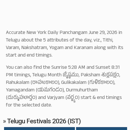
Accurate New York Daily Panchangam June 29, 2026 in
Telugu about the 5 attributes of the day, viz., Tithi,
Varam, Nakshatram, Yogam and Karanam along with its
start and end timings.
You can also find the Sunrise 5:28 AM and Sunset 8:31
PM timings, Telugu Month జ్యేష్ఠము, Paksham శుక్లపక్షం,
Rahukalam (రాహుకాలం), Gulikakalam (గుళికకాలం),
Yamagandam (యమగండం), Durmuhurtham
(దుర్ముహూర్తం) and Varjyam (వర్జ్యం) start & end timings
for the selected date.
» Telugu Festivals 2026 (IST)