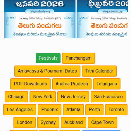
Festivals
Panchangam
Amavasya & Pournami Dates
Tithi Calendar
PDF Downloads
Andhra Pradesh
Telangana
Chicago
New York
New Jersey
San Francisco
Los Angeles
Phoenix
Atlanta
Perth
Toronto
London
Sydney
Auckland
Cape Town