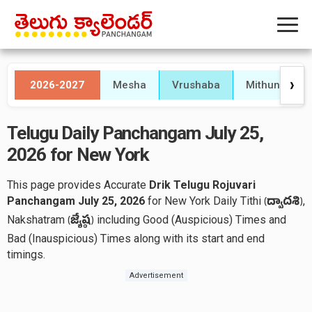
2026-2027
Mesha
Vrushaba
Mithuna
❯
Telugu Daily Panchangam July 25,
2026 for New York
This page provides Accurate
Drik Telugu Rojuvari
Panchangam July 25, 2026
for New York Daily Tithi
,
(
ద్వాదశి
)
Nakshatram
including Good (Auspicious) Times and
(
జ్యేష్ఠ
)
Bad (Inauspicious) Times along with its start and end
timings.
Advertisement