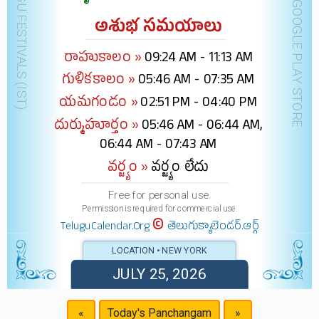
DOWNLOAD @ GOOGLE PLAY STORE
అశుభ సమయాలు
రాహుకాలం »
09:24 AM - 11:13 AM
గుళికకాలం »
05:46 AM - 07:35 AM
యమగండం »
02:51 PM - 04:40 PM
దుర్ముహూర్తం »
05:46 AM - 06:44 AM,
06:44 AM - 07:43 AM
వర్జ్యం »
వర్జ్యం లేదు
Free for personal use.
Permission is required for commercial use.
©
TeluguCalendar.Org
తెలుగుక్యాలెండర్.ఆర్గ్
LOCATION • NEW YORK
JULY 25, 2026
«
Today's Panchangam
»