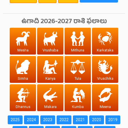
ఉగాది 2026-2027 రాశి ఫలాలు
Mesha
Vrushaba
Mithuna
Karkataka
Simha
Kanya
Tula
Vruschika
Dhannus
Makara
Kumba
Meena
2025
2024
2023
2022
2021
2020
2019