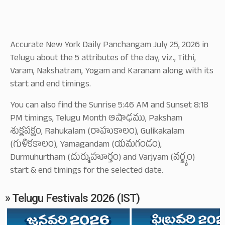
Accurate New York Daily Panchangam July 25, 2026 in
Telugu about the 5 attributes of the day, viz., Tithi,
Varam, Nakshatram, Yogam and Karanam along with its
start and end timings.
You can also find the Sunrise 5:46 AM and Sunset 8:18
PM timings, Telugu Month ఆషాఢము, Paksham
శుక్లపక్షం, Rahukalam (రాహుకాలం), Gulikakalam
(గుళికకాలం), Yamagandam (యమగండం),
Durmuhurtham (దుర్ముహూర్తం) and Varjyam (వర్జ్యం)
start & end timings for the selected date.
» Telugu Festivals 2026 (IST)