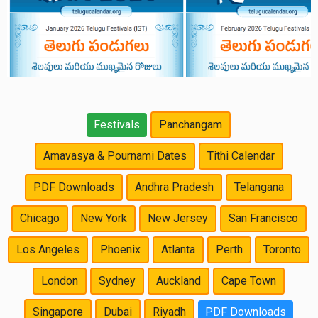
Festivals
Panchangam
Amavasya & Pournami Dates
Tithi Calendar
PDF Downloads
Andhra Pradesh
Telangana
Chicago
New York
New Jersey
San Francisco
Los Angeles
Phoenix
Atlanta
Perth
Toronto
London
Sydney
Auckland
Cape Town
Singapore
Dubai
Riyadh
PDF Downloads