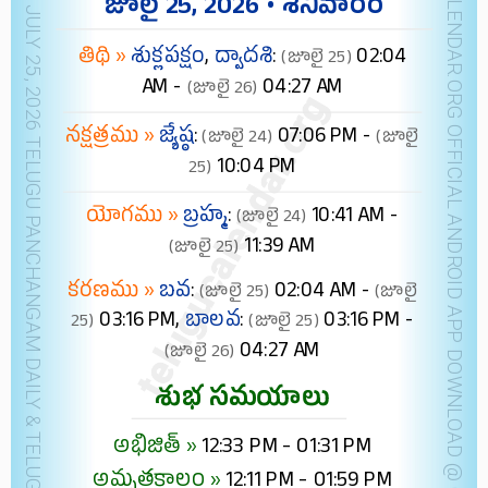
NEW YORK JULY 25, 2026 TELUGU PANCHANGAM DAILY & TELUGU FESTIVALS (IST)
TELUGUCALENDAR.ORG OFFICIAL ANDROID APP
జూలై 25, 2026 • శనివారం
తిథి »
శుక్లపక్షం
,
ద్వాదశి
:
02:04
(జూలై 25)
AM -
04:27 AM
(జూలై 26)
నక్షత్రము »
జ్యేష్ఠ
:
07:06 PM -
(జూలై 24)
(జూలై
10:04 PM
25)
యోగము »
బ్రహ్మ
:
10:41 AM -
(జూలై 24)
11:39 AM
(జూలై 25)
కరణము »
బవ
:
02:04 AM -
(జూలై 25)
(జూలై
03:16 PM,
బాలవ
:
03:16 PM -
25)
(జూలై 25)
04:27 AM
(జూలై 26)
శుభ సమయాలు
అభిజిత్ »
12:33 PM - 01:31 PM
అమృతకాలం »
12:11 PM - 01:59 PM