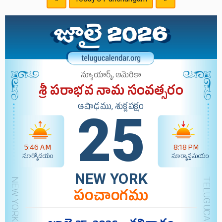
న్యూయార్క్, అమెరికా
శ్రీ పరాభవ నామ సంవత్సరం
ఆషాఢము, శుక్లపక్షం
25
5:46 AM
8:18 PM
సూర్యోదయం
సూర్యాస్తమయం
NEW YORK
పంచాంగము