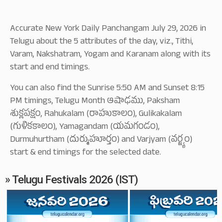
Accurate New York Daily Panchangam July 29, 2026 in
Telugu about the 5 attributes of the day, viz., Tithi,
Varam, Nakshatram, Yogam and Karanam along with its
start and end timings.
You can also find the Sunrise 5:50 AM and Sunset 8:15
PM timings, Telugu Month ఆషాఢము, Paksham
శుక్లపక్షం, Rahukalam (రాహుకాలం), Gulikakalam
(గుళికకాలం), Yamagandam (యమగండం),
Durmuhurtham (దుర్ముహూర్తం) and Varjyam (వర్జ్యం)
start & end timings for the selected date.
» Telugu Festivals 2026 (IST)