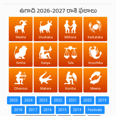
ఉగాది 2026-2027 రాశి ఫలాలు
Mesha
Vrushaba
Mithuna
Karkataka
Simha
Kanya
Tula
Vruschika
Dhannus
Makara
Kumba
Meena
2025
2024
2023
2022
2021
2020
2019
2018
2017
2016
2015
2014
Festivals