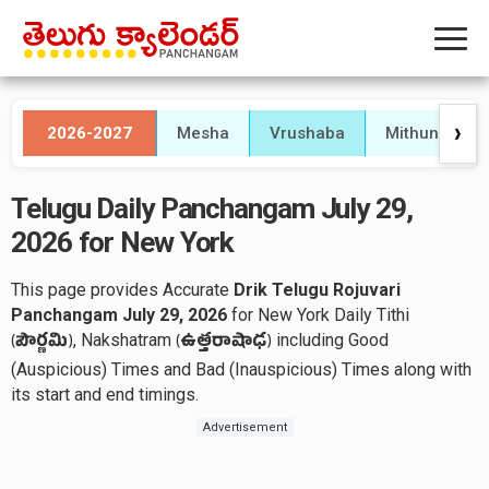
2026-2027
Mesha
Vrushaba
Mithuna
❯
Telugu Daily Panchangam July 29,
2026 for New York
This page provides Accurate
Drik Telugu Rojuvari
Panchangam July 29, 2026
for New York Daily Tithi
, Nakshatram
including Good
(
పౌర్ణమి
)
(
ఉత్తరాషాఢ
)
(Auspicious) Times and Bad (Inauspicious) Times along with
its start and end timings.
Advertisement