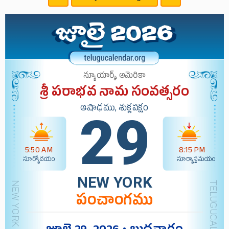
న్యూయార్క్, అమెరికా
శ్రీ పరాభవ నామ సంవత్సరం
ఆషాఢము, శుక్లపక్షం
29
5:50 AM
8:15 PM
సూర్యోదయం
సూర్యాస్తమయం
NEW YORK
పంచాంగము