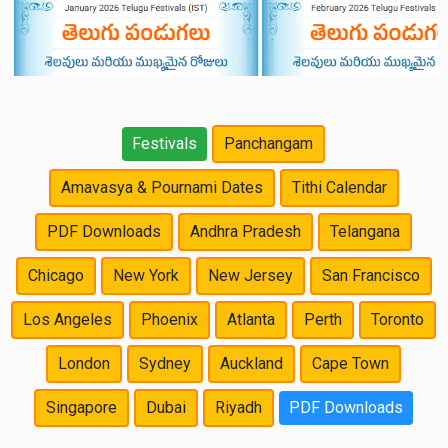
Festivals
Panchangam
Amavasya & Pournami Dates
Tithi Calendar
PDF Downloads
Andhra Pradesh
Telangana
Chicago
New York
New Jersey
San Francisco
Los Angeles
Phoenix
Atlanta
Perth
Toronto
London
Sydney
Auckland
Cape Town
Singapore
Dubai
Riyadh
PDF Downloads