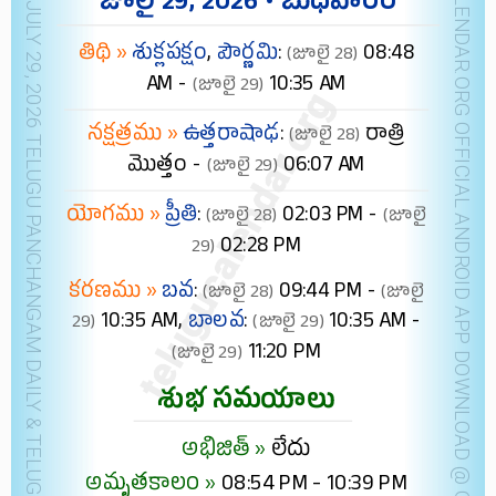
NEW YORK JULY 29, 2026 TELUGU PANCHANGAM DAILY & TELUGU FESTIVALS (IST)
TELUGUCALENDAR.ORG OFFICIAL ANDROID APP
జూలై 29, 2026 • బుధవారం
తిథి »
శుక్లపక్షం
,
పౌర్ణమి
:
08:48
(జూలై 28)
AM -
10:35 AM
(జూలై 29)
నక్షత్రము »
ఉత్తరాషాఢ
:
రాత్రి
(జూలై 28)
మొత్తం -
06:07 AM
(జూలై 29)
యోగము »
ప్రీతి
:
02:03 PM -
(జూలై 28)
(జూలై
02:28 PM
29)
కరణము »
బవ
:
09:44 PM -
(జూలై 28)
(జూలై
10:35 AM,
బాలవ
:
10:35 AM -
29)
(జూలై 29)
11:20 PM
(జూలై 29)
శుభ సమయాలు
అభిజిత్ »
లేదు
అమృతకాలం »
08:54 PM - 10:39 PM