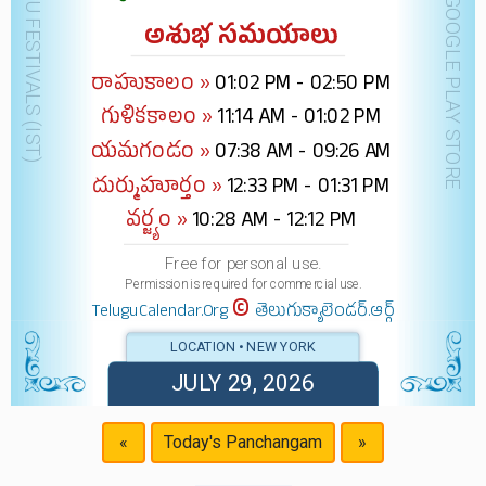
DOWNLOAD @ GOOGLE PLAY STORE
అశుభ సమయాలు
రాహుకాలం »
01:02 PM - 02:50 PM
గుళికకాలం »
11:14 AM - 01:02 PM
యమగండం »
07:38 AM - 09:26 AM
దుర్ముహూర్తం »
12:33 PM - 01:31 PM
వర్జ్యం »
10:28 AM - 12:12 PM
Free for personal use.
Permission is required for commercial use.
©
TeluguCalendar.Org
తెలుగుక్యాలెండర్.ఆర్గ్
LOCATION • NEW YORK
JULY 29, 2026
«
Today's Panchangam
»