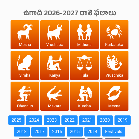
ఉగాది 2026-2027 రాశి ఫలాలు
Mesha
Vrushaba
Mithuna
Karkataka
Simha
Kanya
Tula
Vruschika
Dhannus
Makara
Kumba
Meena
2025
2024
2023
2022
2021
2020
2019
2018
2017
2016
2015
2014
Festivals