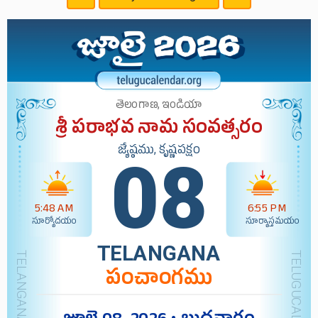
తెలంగాణ, ఇండియా
శ్రీ పరాభవ నామ సంవత్సరం
జ్యేష్ఠము, కృష్ణపక్షం
08
5:48 AM
6:55 PM
సూర్యోదయం
సూర్యాస్తమయం
TELANGANA
పంచాంగము