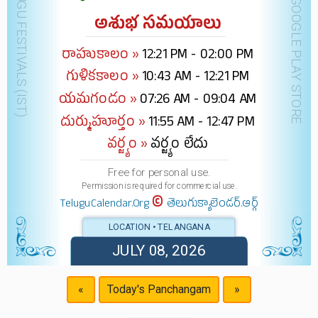
DOWNLOAD @ GOOGLE PLAY STORE
అశుభ సమయాలు
రాహుకాలం »
12:21 PM - 02:00 PM
గుళికకాలం »
10:43 AM - 12:21 PM
యమగండం »
07:26 AM - 09:04 AM
దుర్ముహూర్తం »
11:55 AM - 12:47 PM
వర్జ్యం »
వర్జ్యం లేదు
Free for personal use.
Permission is required for commercial use.
©
TeluguCalendar.Org
తెలుగుక్యాలెండర్.ఆర్గ్
LOCATION • TELANGANA
JULY 08, 2026
«
Today's Panchangam
»