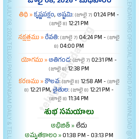
TELANGANA JULY 08, 2026 TELUGU PANCHANGAM DAILY & TELUGU FESTIVALS (IST)
TELUGUCALENDAR.ORG OFFICIAL ANDROID APP
జూలై 08, 2026 • బుధవారం
తిథి »
కృష్ణపక్షం
,
అష్టమి
:
01:24 PM -
(జూలై 7)
12:21 PM
(జూలై 8)
నక్షత్రము »
రేవతి
:
04:24 PM -
(జూలై 7)
(జూలై
04:00 PM
8)
యోగము »
అతిగండ
:
02:31 PM -
(జూలై 7)
12:38 PM
(జూలై 8)
కరణము »
కౌలవ
:
12:58 AM -
(జూలై 8)
(జూలై
12:21 PM,
తైతుల
:
12:21 PM -
8)
(జూలై 8)
11:34 PM
(జూలై 8)
శుభ సమయాలు
అభిజిత్ »
లేదు
అమృతకాలం »
01:38 PM - 03:13 PM