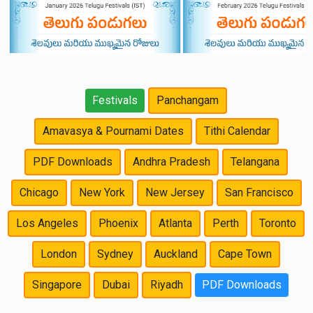
Festivals
Panchangam
Amavasya & Pournami Dates
Tithi Calendar
PDF Downloads
Andhra Pradesh
Telangana
Chicago
New York
New Jersey
San Francisco
Los Angeles
Phoenix
Atlanta
Perth
Toronto
London
Sydney
Auckland
Cape Town
Singapore
Dubai
Riyadh
PDF Downloads