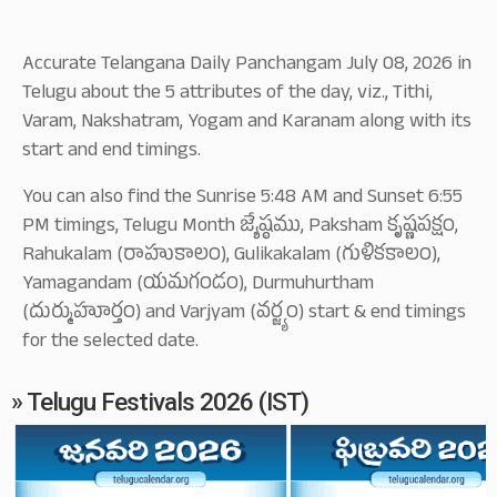
Accurate Telangana Daily Panchangam July 08, 2026 in
Telugu about the 5 attributes of the day, viz., Tithi,
Varam, Nakshatram, Yogam and Karanam along with its
start and end timings.
You can also find the Sunrise 5:48 AM and Sunset 6:55
PM timings, Telugu Month జ్యేష్ఠము, Paksham కృష్ణపక్షం,
Rahukalam (రాహుకాలం), Gulikakalam (గుళికకాలం),
Yamagandam (యమగండం), Durmuhurtham
(దుర్ముహూర్తం) and Varjyam (వర్జ్యం) start & end timings
for the selected date.
» Telugu Festivals 2026 (IST)