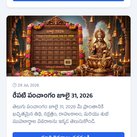
🕒 29 Jul, 2026
రేపటి పంచాంగం జూలై 31, 2026
తెలుగు పంచాంగం జూలై 31, 2026 మీ ప్రాంతానికి
ఖచ్చితమైన తిథి, నక్షత్రం, రాహుకాలం, మరియు శుభ
ముహూర్తాల వివరాలను ఇక్కడ తెలుసుకోండి.