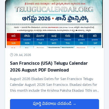
🕒 29 Jul, 2026
San Francisco (USA) Telugu Calendar
2026 August PDF Download
August 2026 Ekadasi Dates for San Francisco Telugu
Calendar August 2026 San Francisco. Ekadasi dates for
this month include the Krishna Paksha Ekadasi Tithi on
August 8, 2026 up to 22:34 (24hrs format) and the
Sukla Paksha Ekadasi Tithi on August 23, 2026 up to
పూర్తి వివరాలు చదవండి →
15:48 (24hrs format).