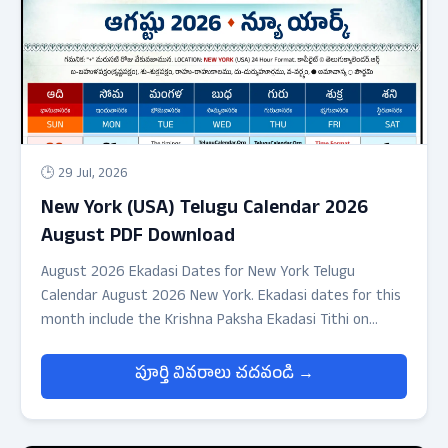
🕒 29 Jul, 2026
New York (USA) Telugu Calendar 2026
August PDF Download
August 2026 Ekadasi Dates for New York Telugu
Calendar August 2026 New York. Ekadasi dates for this
month include the Krishna Paksha Ekadasi Tithi on
August 8, 2026 up to 01:34+ (next day early morning)
and the Sukla Paksha Ekadasi Tithi on August 23, 2026
పూర్తి వివరాలు చదవండి →
up to 18:48 (24hrs format).