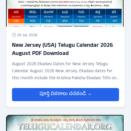
🕒 29 Jul, 2026
New Jersey (USA) Telugu Calendar 2026
August PDF Download
August 2026 Ekadasi Dates for New Jersey Telugu
Calendar August 2026 New Jersey. Ekadasi dates for
this month include the Krishna Paksha Ekadasi Tithi on
August 8, 2026 up to 01:34+ (next day early morning)
and the Sukla Paksha Ekadasi Tithi on August 23, 2026
పూర్తి వివరాలు చదవండి →
up to 18:48 (24hrs format).