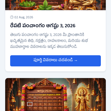
🕒 02 Aug, 2026
రేపటి పంచాంగం ఆగష్టు 3, 2026
తెలుగు పంచాంగం ఆగష్టు 3, 2026 మీ ప్రాంతానికి
ఖచ్చితమైన తిథి, నక్షత్రం, రాహుకాలం, మరియు శుభ
ముహూర్తాల వివరాలను ఇక్కడ తెలుసుకోండి.
పూర్తి వివరాలు చదవండి →