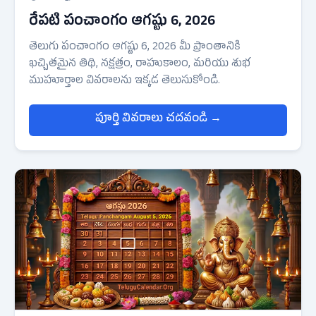
రేపటి పంచాంగం ఆగష్టు 6, 2026
తెలుగు పంచాంగం ఆగష్టు 6, 2026 మీ ప్రాంతానికి
ఖచ్చితమైన తిథి, నక్షత్రం, రాహుకాలం, మరియు శుభ
ముహూర్తాల వివరాలను ఇక్కడ తెలుసుకోండి.
పూర్తి వివరాలు చదవండి →