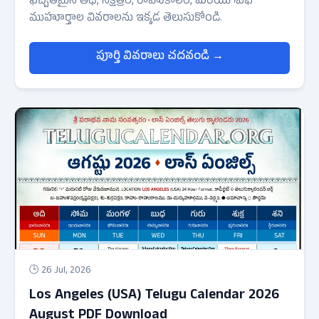
ఖచ్చితమైన తిథి, నక్షత్రం, రాహుకాలం, మరియు శుభ
ముహూర్తాల వివరాలను ఇక్కడ తెలుసుకోండి.
పూర్తి వివరాలు చదవండి →
🕒 26 Jul, 2026
Los Angeles (USA) Telugu Calendar 2026
August PDF Download