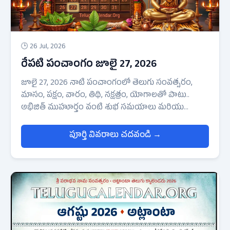
🕒 26 Jul, 2026
రేపటి పంచాంగం జూలై 27, 2026
జూలై 27, 2026 నాటి పంచాంగంలో తెలుగు సంవత్సరం,
మాసం, పక్షం, వారం, తిథి, నక్షత్రం, యోగాలతో పాటు..
అభిజిత్ ముహూర్తం వంటి శుభ సమయాలు మరియు
రాహుకాలం, వర్జ్యం వంటి అశుభ సమయాల వివరాలు
స్పష్టంగా అందించబడ్డాయి. మీ ప్రాంతం ఆధారంగా
పూర్తి వివరాలు చదవండి →
ఖచ్చితమైన పండుగలు మరియు ముహూర్తాలను క్రింది
జాబితా నుండి ఎంచుకోండి.