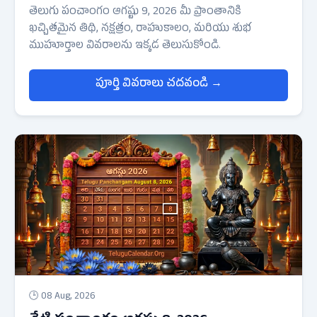
తెలుగు పంచాంగం ఆగష్టు 9, 2026 మీ ప్రాంతానికి
ఖచ్చితమైన తిథి, నక్షత్రం, రాహుకాలం, మరియు శుభ
ముహూర్తాల వివరాలను ఇక్కడ తెలుసుకోండి.
పూర్తి వివరాలు చదవండి →
🕒 08 Aug, 2026