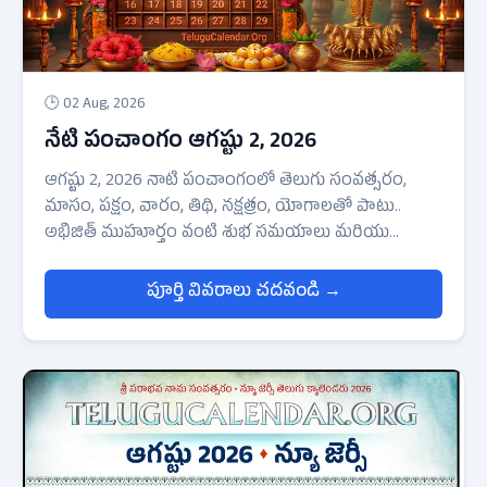
🕒 02 Aug, 2026
నేటి పంచాంగం ఆగష్టు 2, 2026
ఆగష్టు 2, 2026 నాటి పంచాంగంలో తెలుగు సంవత్సరం,
మాసం, పక్షం, వారం, తిథి, నక్షత్రం, యోగాలతో పాటు..
అభిజిత్ ముహూర్తం వంటి శుభ సమయాలు మరియు
రాహుకాలం, వర్జ్యం వంటి అశుభ సమయాల వివరాలు
స్పష్టంగా అందించబడ్డాయి. మీ ప్రాంతం ఆధారంగా
పూర్తి వివరాలు చదవండి →
ఖచ్చితమైన పండుగలు మరియు ముహూర్తాలను క్రింది
జాబితా నుండి ఎంచుకోండి.