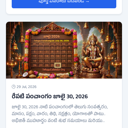
పూర్తి వివరాలు చదవండి →
🕒 29 Jul, 2026
రేపటి పంచాంగం జూలై 30, 2026
జూలై 30, 2026 నాటి పంచాంగంలో తెలుగు సంవత్సరం,
మాసం, పక్షం, వారం, తిథి, నక్షత్రం, యోగాలతో పాటు..
అభిజిత్ ముహూర్తం వంటి శుభ సమయాలు మరియు