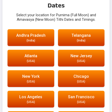
Dates
Select your location for Purnima (Full Moon) and
Amavasya (New Moon) Tithi Dates and Timings.
Andhra Pradesh
Telangana
(India)
(India)
Atlanta
New Jersey
(USA)
(USA)
New York
Chicago
(USA)
(USA)
Los Angeles
San Francisco
(USA)
(USA)