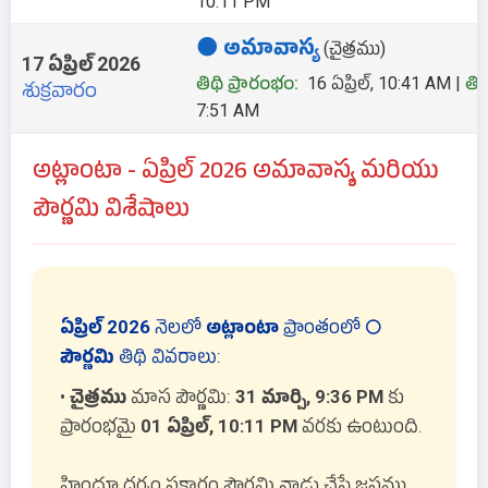
10:11 PM
🌑 అమావాస్య
(చైత్రము)
17 ఏప్రిల్ 2026
తిథి ప్రారంభం:
16 ఏప్రిల్, 10:41 AM |
తి
శుక్రవారం
7:51 AM
అట్లాంటా - ఏప్రిల్ 2026 అమావాస్య మరియు
పౌర్ణమి విశేషాలు
ఏప్రిల్ 2026
నెలలో
అట్లాంటా
ప్రాంతంలో
🌕
పౌర్ణమి
తిథి వివరాలు:
•
చైత్రము
మాస పౌర్ణమి:
31 మార్చి, 9:36 PM
కు
ప్రారంభమై
01 ఏప్రిల్, 10:11 PM
వరకు ఉంటుంది.
హిందూ ధర్మం ప్రకారం పౌర్ణమి నాడు చేసే జపము,