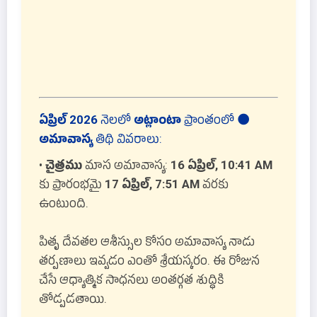
ఏప్రిల్ 2026
నెలలో
అట్లాంటా
ప్రాంతంలో
🌑
అమావాస్య
తిథి వివరాలు:
•
చైత్రము
మాస అమావాస్య:
16 ఏప్రిల్, 10:41 AM
కు ప్రారంభమై
17 ఏప్రిల్, 7:51 AM
వరకు
ఉంటుంది.
పితృ దేవతల ఆశీస్సుల కోసం అమావాస్య నాడు
తర్పణాలు ఇవ్వడం ఎంతో శ్రేయస్కరం. ఈ రోజున
చేసే ఆధ్యాత్మిక సాధనలు అంతర్గత శుద్ధికి
తోడ్పడతాయి.