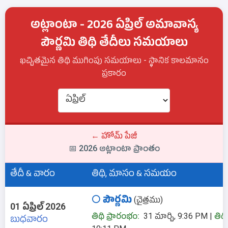
అట్లాంటా - 2026 ఏప్రిల్ అమావాస్య
పౌర్ణమి తిథి తేదీలు సమయాలు
ఖచ్చితమైన తిథి ముగింపు సమయాలు - స్థానిక కాలమానం
ప్రకారం
← హోమ్ పేజీ
📅 2026 అట్లాంటా ప్రాంతం
తేదీ & వారం
తిథి, మాసం & సమయం
🌕 పౌర్ణమి
(చైత్రము)
01 ఏప్రిల్ 2026
తిథి ప్రారంభం:
31 మార్చి, 9:36 PM |
తిథ
బుధవారం