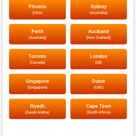
Phoenix
Sydney
(USA)
(Australia)
Perth
Auckland
(Australia)
(New Zealand)
Toronto
London
(Canada)
(UK)
Singapore
Dubai
(Singapore)
(UAE)
Riyadh
Cape Town
(Saudi Arabia)
(South Africa)