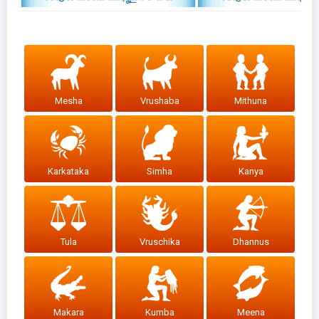
Mesha
Vrushaba
Mithuna
Karkataka
Simha
Kanya
Tula
Vruschika
Dhannus
Makara
Kumba
Meena