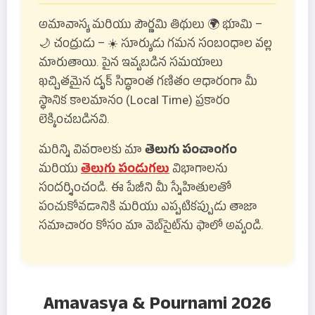
అమావాస్య మరియు పౌర్ణమి తిథులు 🌍 భూమి –
🌙 చంద్రుడు – ☀️ సూర్యుడు గమన సంబంధాల వల్ల
మారుతాయి. పైన ఇవ్వబడిన సమయాలు
ఖచ్చితమైన దృక్ సిద్ధాంత గణితం ఆధారంగా మీ
స్థానిక కాలమానం (Local Time) ప్రకారం
లెక్కించబడినవి.
మరిన్ని వివరాలకు మా
తెలుగు పంచాంగం
మరియు
తెలుగు పండుగలు
విభాగాలను
సందర్శించండి. ఈ పేజీని మీ స్నేహితులతో
పంచుకోవడానికి మరియు ఎప్పటికప్పుడు తాజా
సమాచారం కోసం మా వెబ్‌సైట్‌ను ఫాలో అవ్వండి.
Amavasya & Pournami 2026