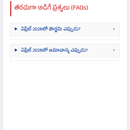
తరచుగా అడిగే ప్రశ్నలు (FAQs)
ఏప్రిల్ 2026లో పౌర్ణమి ఎప్పుడు?
ఏప్రిల్ 2026లో అమావాస్య ఎప్పుడు?