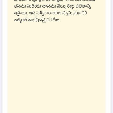
తపము మరియు దానము వెయ్యి రెట్లు ఫలితాన్ని
ఇస్తాయి. ఇది సత్యనారాయణ స్వామి వ్రతానికి
అత్యంత శుభప్రదమైన రోజు.