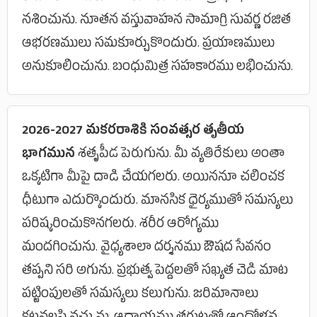
నశించును. నూతన వస్తువాహన సామాగ్రి సువర్ణ రజిత
ఆభరణములు సమకూర్చుకొందురు. ప్రయాణములు
అనుకూలించును. బంధుమిత్ర సహకారము లభించును.
2026-2027 మకరరాశికి సంవత్సర తృతీయ
భాగమున
శతృపీడ పెరుగును. మీ వ్యతిరేకులు అంతా
ఒక్కటిగా మీపై దాడి చేయగలరు. అయిననూ చలించక
ధీటుగా ఎదుర్కొందురు. మానసిక ధైర్యముతో సమస్యలు
పరిష్కరించుకొనగలరు. శరీర ఆరోగ్యము
మందగించును. వైధ్యశాలా దర్శనము ఔషద సేవనం
తప్పని సరి అగును. ప్రభుత్వ పెద్దలతో సఖ్యత చెడి మాట
పట్టింపులతో సమస్యలు కలుగును. జరిమానాలు