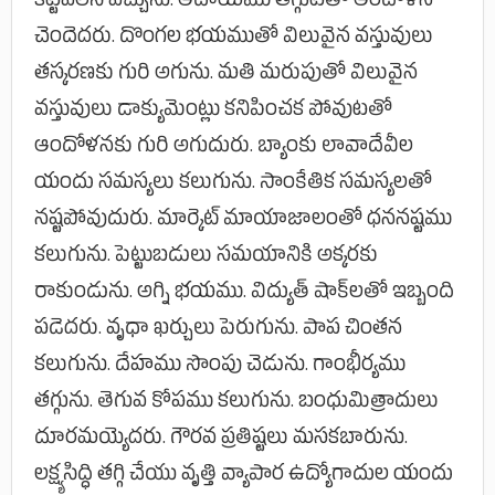
కట్టవలసి వచ్చును. ఆదాయము తగ్గుటతో ఆందోళన
చెందెదరు. దొంగల భయముతో విలువైన వస్తువులు
తస్కరణకు గురి అగును. మతి మరుపుతో విలువైన
వస్తువులు డాక్యుమెంట్లు కనిపించక పోవుటతో
ఆందోళనకు గురి అగుదురు. బ్యాంకు లావాదేవీల
యందు సమస్యలు కలుగును. సాంకేతిక సమస్యలతో
నష్టపోవుదురు. మార్కెట్ మాయాజాలంతో ధననష్టము
కలుగును. పెట్టుబడులు సమయానికి అక్కరకు
రాకుండును. అగ్ని భయము. విద్యుత్ షాక్‌లతో ఇబ్బంది
పడెదరు. వృధా ఖర్చులు పెరుగును. పాప చింతన
కలుగును. దేహము సొంపు చెడును. గాంభీర్యము
తగ్గును. తెగువ కోపము కలుగును. బంధుమిత్రాదులు
దూరమయ్యెదరు. గౌరవ ప్రతిష్టలు మసకబారును.
లక్ష్యసిద్ధి తగ్గి చేయు వృత్తి వ్యాపార ఉద్యోగాదుల యందు