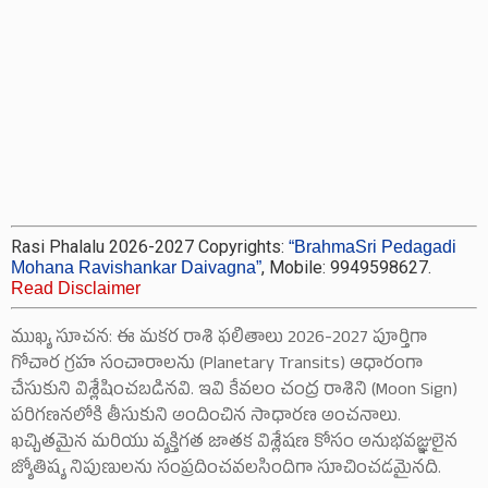
Rasi Phalalu 2026-2027 Copyrights:
“BrahmaSri Pedagadi
, Mobile: 9949598627.
Mohana Ravishankar Daivagna”
Read Disclaimer
ముఖ్య సూచన: ఈ మకర రాశి ఫలితాలు 2026-2027 పూర్తిగా
గోచార గ్రహ సంచారాలను (Planetary Transits) ఆధారంగా
చేసుకుని విశ్లేషించబడినవి. ఇవి కేవలం చంద్ర రాశిని (Moon Sign)
పరిగణనలోకి తీసుకుని అందించిన సాధారణ అంచనాలు.
ఖచ్చితమైన మరియు వ్యక్తిగత జాతక విశ్లేషణ కోసం అనుభవజ్ఞులైన
జ్యోతిష్య నిపుణులను సంప్రదించవలసిందిగా సూచించడమైనది.