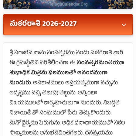
మకరరాశి 2026-2027
ఉత్తరాషాఢ (2,3,4), శ్రవణం (4), ధనిష్ఠ (1,2)
శ్రీ పరాభవ నామ సంవత్సరము నందు మకరరాశి వారి
పాదాలు.
ఈ గ్రహస్థితిని పరిశీలించగా ఈ
సంవత్సరమంతయూ
💰 ఆదాయం: 2, 💸 వ్యయం: 8, 👑 రాజ్యపూజ్యం: 1,
శుభాధిక మిశ్రమ ఫలములతో ఆనందముగా
🚫 అవమానం: 2
నుందురు
. అవకాశములు అప్రయత్నముగా వచ్చును.
అదృష్టము వచ్చి తలుపు తట్టును. అన్నింటా
విజయములతో కార్యశూరులుగా నుందురు. నిబద్దత
నిజాయితీతో సంఘములో పేరు తెచ్చుకొందురు.
మనోధైర్యము పెరుగును. అధిక ధనాదాయముతో సకల
సౌఖ్యములను అనుభవవించగలరు. ధనవ్యయము