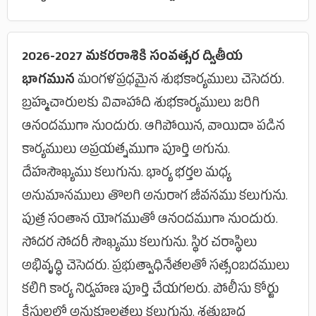
2026-2027 మకరరాశికి సంవత్సర ద్వితీయ
భాగమున
మంగళప్రధమైన శుభకార్యములు చెసెదరు.
బ్రహ్మచారులకు వివాహాది శుభకార్యములు జరిగి
ఆనందముగా నుందురు. ఆగిపోయిన, వాయిదా పడిన
కార్యములు అప్రయత్నముగా పూర్తి అగును.
దేహసౌఖ్యము కలుగును. భార్య భర్తల మధ్య
అనుమానములు తొలగి అనురాగ జీవనము కలుగును.
పుత్ర సంతాన యోగముతో ఆనందముగా నుందురు.
సోదర సోదరీ సౌఖ్యము కలుగును. స్థిర చరాస్థిలు
అభివృద్ధి చెసెదరు. ప్రభుత్వాధినేతలతో సత్సంబదములు
కలిగి కార్య నిర్వహణ పూర్తి చేయగలరు. పోలీసు కోర్టు
కేసులలో అనుకూలతలు కలుగును. శత్రుభాధ