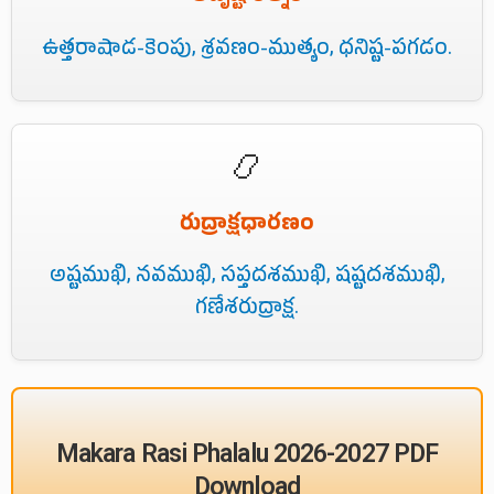
ఉత్తరాషాడ-కెంపు, శ్రవణం-ముత్యం, ధనిష్ట-పగడం.
📿
రుద్రాక్షధారణం
అష్టముఖి, నవముఖి, సప్తదశముఖి, షష్టదశముఖి,
గణేశరుద్రాక్ష.
Makara Rasi Phalalu 2026-2027 PDF
Download