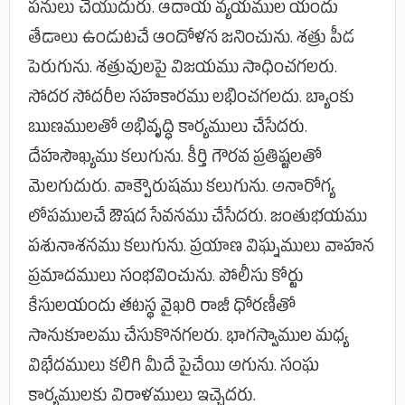
పనులు చేయుదురు. ఆదాయ వ్యయముల యందు
తేడాలు ఉండుటచే ఆందోళన జనించును. శత్రు పీడ
పెరుగును. శత్రువులపై విజయము సాధించగలరు.
సోదర సోదరీల సహకారము లభించగలదు. బ్యాంకు
ఋణములతో అభివృద్ధి కార్యములు చేసేదరు.
దేహసౌఖ్యము కలుగును. కీర్తి గౌరవ ప్రతిష్టలతో
మెలగుదురు. వాక్పౌరుషము కలుగును. అనారోగ్య
లోపములచే ఔషద సేవనము చేసేదరు. జంతుభయము
పశునాశనము కలుగును. ప్రయాణ విఘ్నములు వాహన
ప్రమాదములు సంభవించును. పోలీసు కోర్టు
కేసులయందు తటస్థ వైఖరి రాజీ ధోరణీతో
సానుకూలము చేసుకొనగలరు. భాగస్వాముల మధ్య
విభేదములు కలిగి మీదే పైచేయి అగును. సంఘ
కార్యములకు విరాళములు ఇచ్చెదరు.