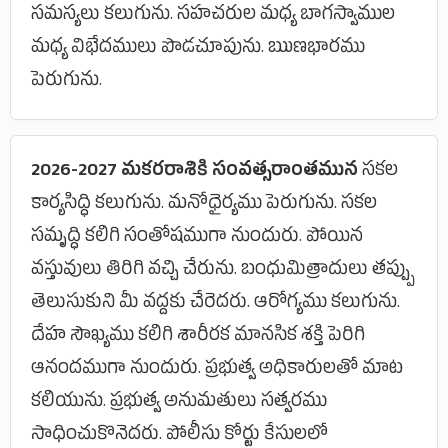
సమస్యలు కలుగును. సహచరుల మధ్య బాగస్వాముల
మధ్య విభేదములు పొడచూపును. ఋణభారము
పెరుగును.
2026-2027 మకరరాశికి సంవత్సరాంతమున
సకల
కార్యసిద్ధి కలుగును. మనోధైర్యము పెరుగును. సకల
సమృద్ధి కలిగి సంతోషముగా నుందురు. పోయిన
వస్తువులు తిరిగి వచ్చి చేరును. బంధుమిత్రాదులు తప్ప్పు
తెలుసుకుని మీ వద్దకు చేరెదరు. ఆరోగ్యము కలుగును.
దేహ సౌఖ్యము కలిగి శారీరక మానసిక శక్తి పెరిగి
ఆనందముగా నుందురు. ప్రభుత్వ అధికారులతో మాట
కలియును. ప్రభుత్వ అనుమతులు సత్వరము
సాధించుకొనెదరు. పోలీసు కోర్టు కేసులలో