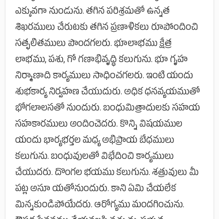
ఎక్కువగా నుండును. తగిన పరిశ్రమతో ఉన్నత
శిఖరములు చేరుటకు తగిన ప్రణాళికలు రూపోందించి
సత్ఫలితములు పొందగలరు. భూలాభము క్షేత్ర
లాభము, పశు, గో గణాభివృద్ధి కలుగును. భూ గృహ
నిర్మాణాది కార్యములు సాధించగలరు. ఇంటి యందు
శుభకార్య నిర్వహణ చేయుదురు. అధిక ధనవ్యయముతో
భోగలాలసతో నుందురు. బంధుమిత్రాదులకు సహయ
సహకారములు అందించెదరు. కొన్ని విషయముల
యందు భార్యభర్తల మధ్య అభిప్రాయ బేధములు
కలుగును. బంధువులతో విభేదించి కార్యములు
చేయుదరు. దొంగల భయము కలుగును. శత్రువులు మీ
పట్ల అసూ యతోనుందురు. కాని ఏమి చేయలేక
మిన్నకుండిపోయేదరు. ఆరోగ్యము మందగించును.