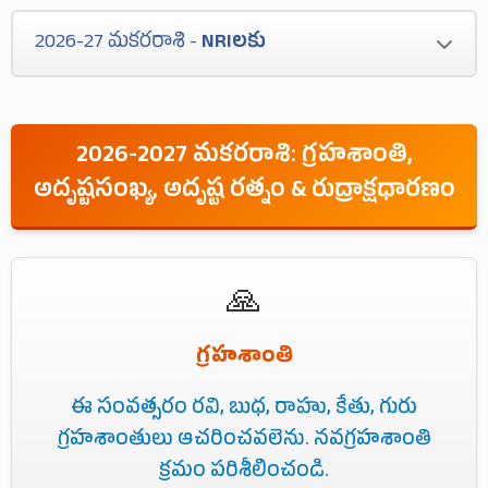
రాజకీయ నాయకులకు అత్యంత గౌరవ మర్యాదలు
లభించును. అందరి దృష్టిని ఆకర్షించగలరు.
2026-27 మకరరాశి -
NRIలకు
పొందుదురు. ప్రజా, ప్రభుత్వ గుర్తింపుతో నూతన
రాజకీయ పదవీయోగం సిద్ధించును. ధనాదాయము
NRIలకు అనుకూల కాలము. విదేశీయాన అవకాశములు
బాగుండును. అభివృద్ధి కలుగును.
పొందగలరు. స్పెక్యులేషన్ లాభించును.
2026-2027 మకరరాశి: గ్రహశాంతి,
అదృష్టసంఖ్య, అదృష్ట రత్నం & రుద్రాక్షధారణం
🙏
గ్రహశాంతి
ఈ సంవత్సరం రవి, బుధ, రాహు, కేతు, గురు
గ్రహశాంతులు ఆచరించవలెను. నవగ్రహశాంతి
క్రమం పరిశీలించండి.