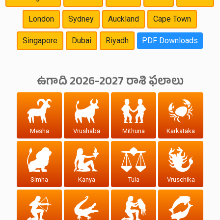
London
Sydney
Auckland
Cape Town
Singapore
Dubai
Riyadh
PDF Downloads
ఉగాది 2026-2027 రాశి ఫలాలు
Mesha
Vrushaba
Mithuna
Karkataka
Simha
Kanya
Tula
Vruschika