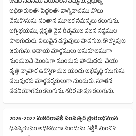
ఔషద సేవనము చేయవలసి వచ్చును. ప్రభుత్వ
అధికారులతో పెద్దలతో వాగ్వివాదము చోటు
చేసుకొనును. సంతాన మూలక సమస్యలు కలుగును.
అగ్నిభయము, ప్రకృతి వైప రీత్యముల వలన నష్టముల
పాలగుదురు. విలువైన వస్తువులు పాడగుట, కోల్పోవుట
జరుగును. ఆదాయ మార్గములు అనుకూలముగా
నుండుటచే మొండిగా ముందుకు పోయేదరు. చేయు
వృత్తి వ్యాపార ఉద్యోగాదుల యందు అభివృద్ధి కలుగును.
పలువురకు మార్గదర్శకులుగా నుందురు. నూతన
పదవీయోగము కలుగును. శరీర పోషణ కలుగును.
2026-2027 మకరరాశికి సంవత్సర ప్రారంభమున
ధనవ్యయము అధికముగా నుండును. శక్తికి మించిన