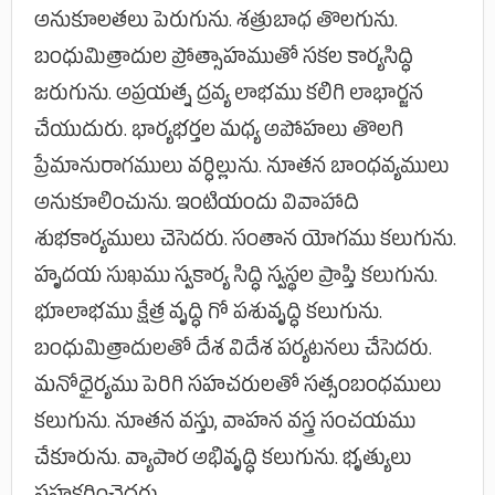
అనుకూలతలు పెరుగును. శత్రుబాధ తొలగును.
బంధుమిత్రాదుల ప్రోత్సాహముతో సకల కార్యసిద్ధి
జరుగును. అప్రయత్న ద్రవ్య లాభము కలిగి లాభార్జన
చేయుదురు. భార్యభర్తల మధ్య అపోహలు తొలగి
ప్రేమానురాగములు వర్ధిల్లును. నూతన బాంధవ్యములు
అనుకూలించును. ఇంటియందు వివాహాది
శుభకార్యములు చెసెదరు. సంతాన యోగము కలుగును.
హృదయ సుఖము స్వకార్య సిద్ధి స్వస్థల ప్రాప్తి కలుగును.
భూలాభము క్షేత్ర వృద్ధి గో పశువృద్ధి కలుగును.
బంధుమిత్రాదులతో దేశ విదేశ పర్యటనలు చేసెదరు.
మనోధైర్యము పెరిగి సహచరులతో సత్సంబంధములు
కలుగును. నూతన వస్తు, వాహన వస్త్ర సంచయము
చేకూరును. వ్యాపార అభివృద్ధి కలుగును. భృత్యులు