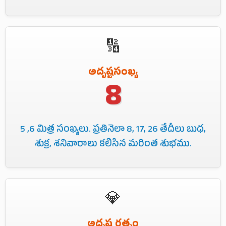
🔢
అదృష్టసంఖ్య
8
5 ,6 మిత్ర సంఖ్యలు. ప్రతినెలా 8, 17, 26 తేదీలు బుధ,
శుక్ర, శనివారాలు కలిసిన మరింత శుభము.
💎
అదృష్ట రత్నం