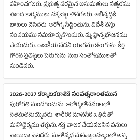
వహించగలరు. ప్రభుత్వ పరమైన అనుమతులు సత్వరము
పొంది కార్యములు చక్కబెట్ట కొనగలరు. అభివృద్ధికి
బాటలు వెసెదరు. ఆరోగ్య సిద్ధించును. విదేశీ వస్తు
సంచయము సమకూర్చుకొందురు. మృష్టాన్నభోజనము
చేయుదురు. రాజకీయ పదవీ యోగము కలుగును. కీర్తి
గౌరవ ప్రతిష్టలు పెరుగును. సుఖ సంతోషములతో
నుండెదరు.
2026-2027 కర్కాటకరాశికి సంవత్సరాంతమున
పురోగతి మందగించును. ఆరోగ్యలోపములతో
సతమతమయ్యెదరు. శారీరక మానసిక ఒత్తిడితో
మనోధైర్యము తగ్గును. శక్తి చాలక చేయవలసిన పనులు
వాయిదా వేసెదరు. మనోవ్యధ మనశ్చాంచల్యంతో అన్ని