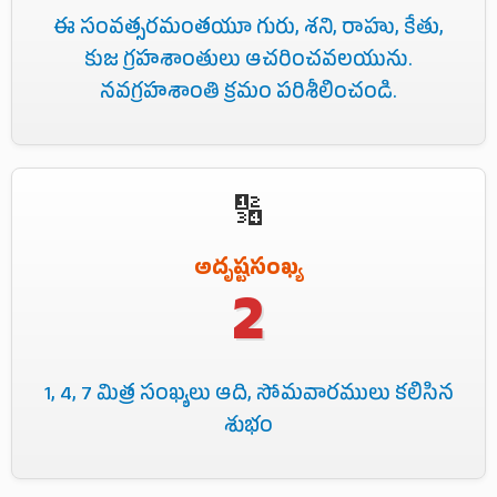
ఈ సంవత్సరమంతయూ గురు, శని, రాహు, కేతు,
కుజ గ్రహశాంతులు ఆచరించవలయును.
నవగ్రహశాంతి క్రమం పరిశీలించండి.
🔢
అదృష్టసంఖ్య
2
1, 4, 7 మిత్ర సంఖ్యలు ఆది, సోమవారములు కలిసిన
శుభం