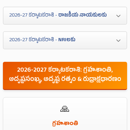
చుట్టుముట్టును తగిన ప్రోత్సాహములేక
సినిమారంగము పూర్తిగా నష్టముల బాట పట్టును. ఆర్ధిక
సతమతమగుదురు.
2026-27 కర్కాటకరాశి -
రాజకీయ నాయకులకు
లావాదేవీలు మందగించును. ఆర్ధిక మోసములతో
నష్టములు పాలగుదురు. ఆఫర్లు రాక ఋణములతో
రాజకీయ నాయకులకు సమస్యల కాలము.ఆర్ధికముగా
నెట్టుకొచ్చెదరు.
2026-27 కర్కాటకరాశి -
NRIలకు
నష్టపోవుదురు. సంఘపరమైన గుర్తింపు తగ్గును అపఖ్యాతి
మూటగట్టుకొందురు. ప్రజా ప్రభుత్వ వ్యతిరేకతతో పదవీ
NRIలకు పుర్తి వ్యతిరేక కాలము. ప్రయాణములు మద్యలో
భంగముకలుగును. ఆరోగ్య సమస్యలతో ఇబ్బందులు
ఆగిపోవును. చివరి నిమిషములలో ప్రయాణములు రద్దు
పడుదురు.
2026-2027 కర్కాటకరాశి: గ్రహశాంతి,
అయ్యి వెనుకకు వచ్చే అవకాశం కలదు. స్పెక్యులేషన్
అదృష్టసంఖ్య, అదృష్ట రత్నం & రుద్రాక్షధారణం
లాభించదు.
🙏
గ్రహశాంతి