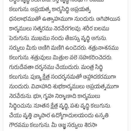
ఆర్ధిక వృద్ధి కలుగును. కీర్తి వృద్ధి సంఘ గౌరవము
కలుగును. అప్రయత్న కార్యసిద్ధి అప్రయత్న
ధనలాభముతో ఉత్సాహముగా నుందురు. ఆగిపోయిన
కార్యములు సత్వరము నెరవేరగలవు. శరీర బలము
పెరుగును. ముఖము నందు తేజస్సు వృద్ధి అగును.
సర్వులు మీకు అణిగి మణిగి ఉండెదరు. శత్రునాశనము
కలుగును. శత్రువులు మిత్రుల వలె సహకరించెదరు.
గురుదేవతా దర్శనము చేయుదురు. మంత్ర సిద్ధి
కలుగును. పుణ్య క్షేత్ర సందర్శనమతో ఆహ్లాదకరముగా
నుందురు. వివాహాది శుభకార్యములు అప్రయత్నముగా
నెరవేరును. భూ, గృహ నిర్మాణాది కార్యములు
సిద్ధించును. నూతన క్షేత్ర వృద్ధి, పశు వృద్ధి కలుగును.
చేయు వృత్తి వ్యాపార ఉద్యోగాదులయందు ఉన్నతి
గౌరవము కలుగును. మీ ఆజ్ఞ సర్వులు శిరసా