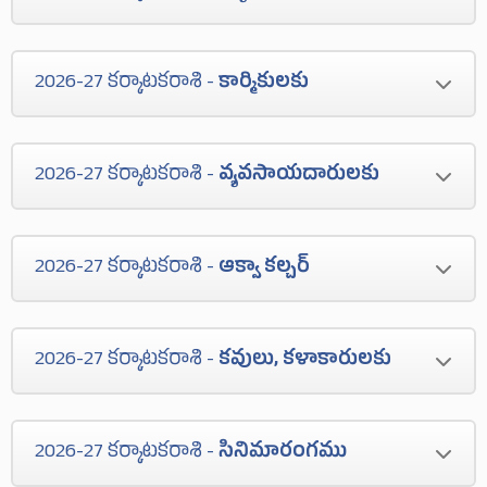
కలుగును. పై అధికారుల వలన మాట పడక తప్పదు.
ప్రమోషన్లు నిలచిపోవును. దూరప్రాంత బదిలీలు
వ్యాపారులకు అనుకూలకాలము కాదు. వ్యాపార
జరుగును. సస్పెన్షన్లు ఎదుర్కొందురు.
2026-27 కర్కాటకరాశి -
కార్మికులకు
నష్టములు వచ్చును. నూతన ప్రయత్నములు ఫలించవు.
స్థానచలనము చేయవలసి వచ్చును. ఆటంకములు
కార్మికులకు అత్యంత కఠినమైన కాలము పనికి తగిన
కలుగును.
2026-27 కర్కాటకరాశి -
వ్యవసాయదారులకు
గుర్తింపు లేకుండును ఆర్ధిక సమస్యలు కలుగును.
సరిఅయిన పనిలేక ఆదాయము తగ్గును. వృధా
వ్యవసాయదారులకు ప్రకృతి వైపరీత్యములతో చీడపీడల
సంచారము కలుగును. గుర్తింపు తగ్గును.
2026-27 కర్కాటకరాశి -
ఆక్వా కల్చర్
సమస్యలతో చికాకులు కలుగును. పశు క్షేత్ర వృద్ధి
లేకుండును. అనారోగ్య సమస్యలు చుట్టుముట్టును.
ఆక్వాకల్చర్ వారికి శ్రమకు తగిన ఫలితము రాకుండును.
ఆదాయము తగ్గును.
2026-27 కర్కాటకరాశి -
కవులు, కళాకారులకు
స్థానచలనముకలుగును. నష్టముల బాటపట్టెదరు. నమ్మిన
వారి వలన మోసములకు గురి అగుదురు. భాగస్వాముల
కవులు, కళాకారులు గౌరవ మర్యాదలు తగ్గును. ఆర్ధిక
మధ్య అభిప్రాయ బేధములు కలుగును.
2026-27 కర్కాటకరాశి -
సినిమారంగము
వ్యవహారములు మందగించును. ఆరోగ్య సమస్యలు