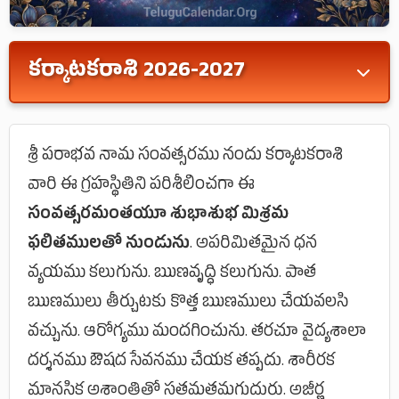
కర్కాటకరాశి 2026-2027
పునర్వసు (4), పుష్యమి (4), ఆశ్లేష (4) పాదాలు.
శ్రీ పరాభవ నామ సంవత్సరము నందు కర్కాటకరాశి
💰 ఆదాయం: 2, 💸 వ్యయం: 11, 👑 రాజ్యపూజ్యం: 4,
వారి ఈ గ్రహస్థితిని పరిశీలించగా ఈ
🚫 అవమానం: 7
సంవత్సరమంతయూ శుభాశుభ మిశ్రమ
ఫలితములతో నుండును
. అపరిమితమైన ధన
వ్యయము కలుగును. ఋణవృద్ధి కలుగును. పాత
ఋణములు తీర్చుటకు కొత్త ఋణములు చేయవలసి
వచ్చును. ఆరోగ్యము మందగించును. తరచూ వైద్యశాలా
దర్శనము ఔషద సేవనము చేయక తప్పదు. శారీరక
మానసిక అశాంతితో సతమతమగుదురు. అజీర్ణ