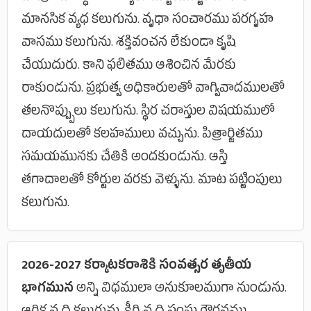
మానసిక వ్యధ కలుగును. వృధా సంచారము పరగృహ
వాసము కలుగును. శక్తివంచన లేకుండా కృషి
చేయుదురు. కాని ఫలితము ఆశించిన మేరకు
రాకుండును. ప్రభుత్వ అధికారులతో వాగ్వివాదములతో
తలనొప్ప్పులు కలుగును. స్థిర చరాస్తుల విషయములో
దాయదులతో కలహములు వచ్చును. పిత్రార్జితము
సమయమునకు చేతికి అందకుండును. ఆస్తి
తగాదాలతో కోర్టుల వరకు వెళ్ళును. మాట పట్టింపులు
కలుగును.
2026-2027 కర్కాటకరాశికి సంవత్సర తృతీయ
భాగమున
అన్ని విధములా అనుకూలముగా నుండును.