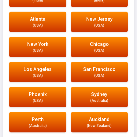
(India)
(India)
Atlanta
New Jersey
(USA)
(USA)
New York
Chicago
(USA)
(USA)
Los Angeles
San Francisco
(USA)
(USA)
Phoenix
Sydney
(USA)
(Australia)
Perth
Auckland
(Australia)
(New Zealand)