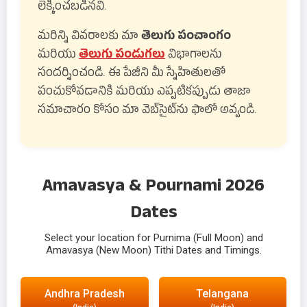
లెక్కించబడినవి.
మరిన్ని వివరాలకు మా
తెలుగు పంచాంగం
మరియు
తెలుగు పండుగలు
విభాగాలను
సందర్శించండి. ఈ పేజీని మీ స్నేహితులతో
పంచుకోవడానికి మరియు ఎప్పటికప్పుడు తాజా
సమాచారం కోసం మా వెబ్‌సైట్‌ను ఫాలో అవ్వండి.
Amavasya & Pournami 2026
Dates
Select your location for Purnima (Full Moon) and
Amavasya (New Moon) Tithi Dates and Timings.
Andhra Pradesh
Telangana