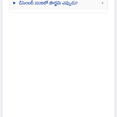
డిసెంబర్ 2026లో పౌర్ణమి ఎప్పుడు?