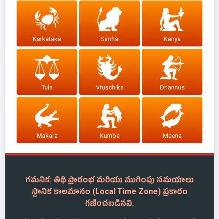
Karkataka
Simha
Kanya
Tula
Vruschika
Dhannus
Makara
Kumba
Meena
గమనిక: తిథి ప్రారంభ మరియు ముగింపు సమయాలు
స్థానిక కాలమానం (Local Time Zone) ప్రకారం
గణించబడినవి.