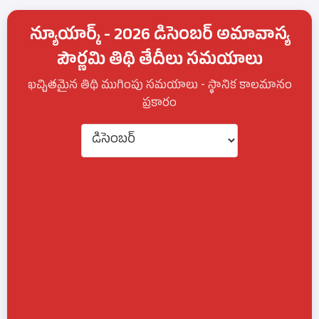
న్యూయార్క్ - 2026 డిసెంబర్ అమావాస్య
పౌర్ణమి తిథి తేదీలు సమయాలు
ఖచ్చితమైన తిథి ముగింపు సమయాలు - స్థానిక కాలమానం
ప్రకారం