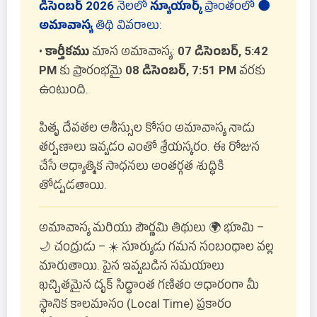
డిసెంబర్ 2026
నెలలో
న్యూయార్క్
ప్రాంతంలో
🌑
అమావాస్య
తిథి వివరాలు:
•
కార్తీకము
మాస అమావాస్య:
07 డిసెంబర్, 5:42
PM
కు ప్రారంభమై
08 డిసెంబర్, 7:51 PM
వరకు
ఉంటుంది.
పితృ దేవతల ఆశీస్సుల కోసం అమావాస్య నాడు
తర్పణాలు ఇవ్వడం ఎంతో శ్రేయస్కరం. ఈ రోజున
చేసే ఆధ్యాత్మిక సాధనలు అంతర్గత శుద్ధికి
తోడ్పడతాయి.
అమావాస్య మరియు పౌర్ణమి తిథులు 🌍 భూమి –
🌙 చంద్రుడు – ☀️ సూర్యుడు గమన సంబంధాల వల్ల
మారుతాయి. పైన ఇవ్వబడిన సమయాలు
ఖచ్చితమైన దృక్ సిద్ధాంత గణితం ఆధారంగా మీ
స్థానిక కాలమానం (Local Time) ప్రకారం