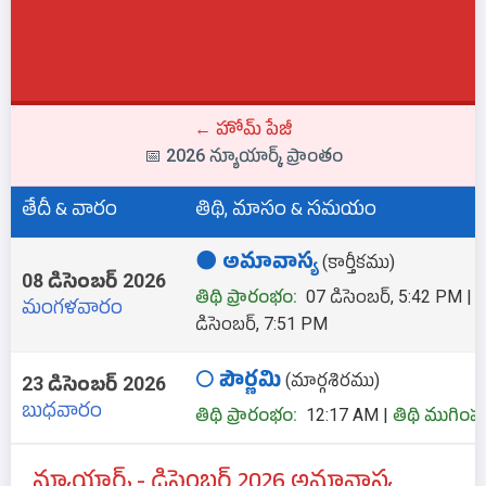
← హోమ్ పేజీ
📅 2026 న్యూయార్క్ ప్రాంతం
తేదీ & వారం
తిథి, మాసం & సమయం
🌑 అమావాస్య
(కార్తీకము)
08 డిసెంబర్ 2026
తిథి ప్రారంభం:
07 డిసెంబర్, 5:42 PM |
త
మంగళవారం
డిసెంబర్, 7:51 PM
🌕 పౌర్ణమి
(మార్గశిరము)
23 డిసెంబర్ 2026
బుధవారం
తిథి ప్రారంభం:
12:17 AM |
తిథి ముగింపు
న్యూయార్క్ - డిసెంబర్ 2026 అమావాస్య