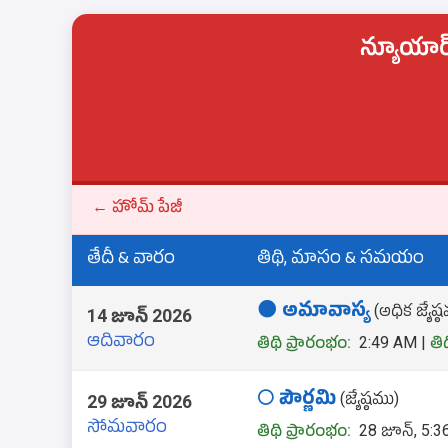
న్యూయార్
← హోమ్ పేజీ
తేదీ & వారం
తిథి, మాసం & సమయం
🌑 అమావాస్య
(అధిక జ్యేష్
14 జూన్ 2026
ఆదివారం
తిథి ప్రారంభం:
2:49 AM |
తి
🌕 పౌర్ణమి
(జ్యేష్ఠము)
29 జూన్ 2026
సోమవారం
తిథి ప్రారంభం:
28 జూన్, 5:3