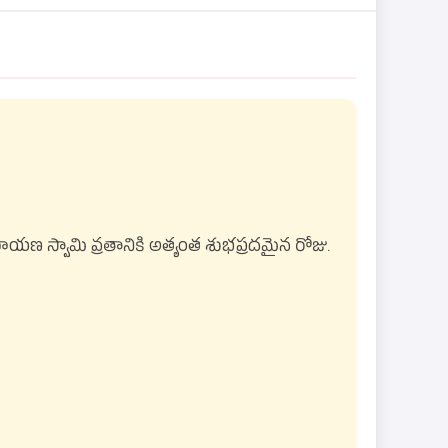
రాయణ స్వామి వ్రతానికి అత్యంత శుభప్రదమైన రోజు.