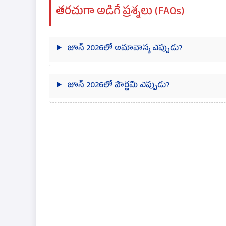
తరచుగా అడిగే ప్రశ్నలు (FAQs)
జూన్ 2026లో అమావాస్య ఎప్పుడు?
జూన్ 2026లో పౌర్ణమి ఎప్పుడు?