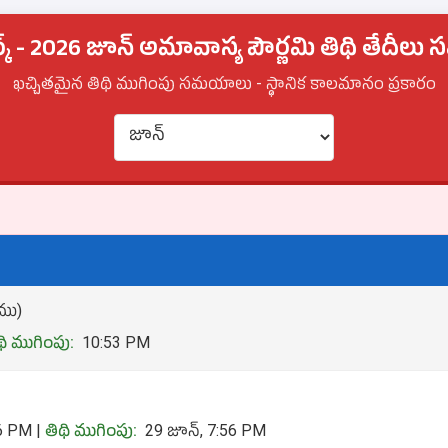
క్ - 2026 జూన్ అమావాస్య పౌర్ణమి తిథి తేదీ
ఖచ్చితమైన తిథి ముగింపు సమయాలు - స్థానిక కాలమానం ప్రకారం
ఠము)
థి ముగింపు:
10:53 PM
6 PM |
తిథి ముగింపు:
29 జూన్, 7:56 PM