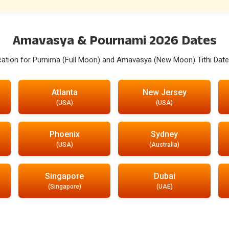
Amavasya & Pournami 2026 Dates
ocation for Purnima (Full Moon) and Amavasya (New Moon) Tithi Date
Atlanta
New Jersey
(USA)
(USA)
Phoenix
Sydney
(USA)
(Australia)
Singapore
Dubai
(Singapore)
(UAE)