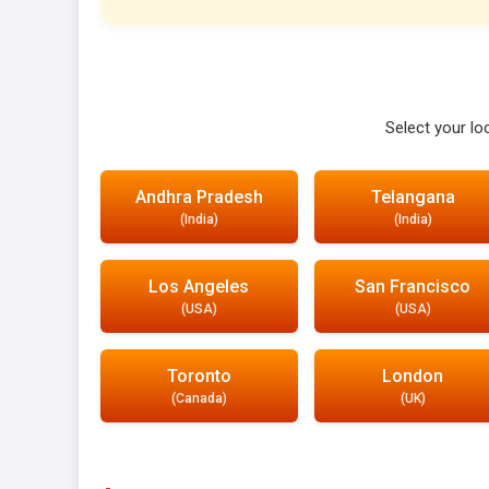
Select your l
Andhra Pradesh
Telangana
(India)
(India)
Los Angeles
San Francisco
(USA)
(USA)
Toronto
London
(Canada)
(UK)