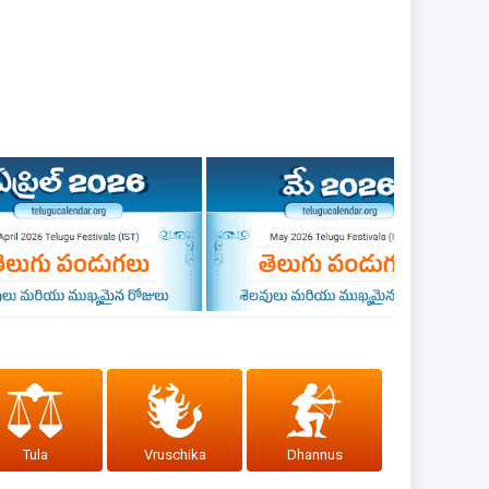
Tula
Vruschika
Dhannus