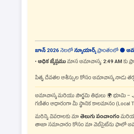
జూన్ 2026
నెలలో
న్యూయార్క్
ప్రాంతంలో
🌑 అమ
•
అధిక జ్యేష్ఠము
మాస అమావాస్య:
2:49 AM
కు ప
పితృ దేవతల ఆశీస్సుల కోసం అమావాస్య నాడు తర్ప
అమావాస్య మరియు పౌర్ణమి తిథులు 🌍 భూమి – 
గణితం ఆధారంగా మీ స్థానిక కాలమానం (Local Tim
మరిన్ని వివరాలకు మా
తెలుగు పంచాంగం
మరి
తాజా సమాచారం కోసం మా వెబ్‌సైట్‌ను ఫాలో అవ్