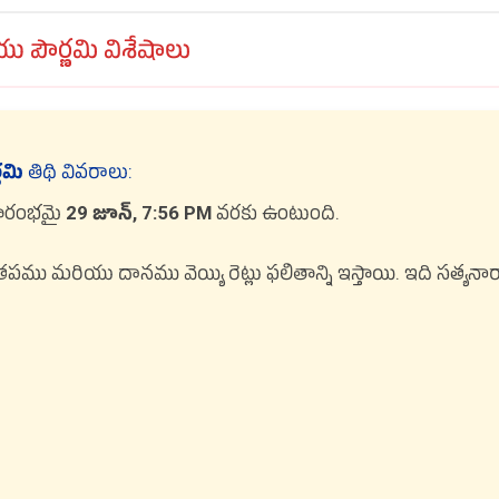
ు పౌర్ణమి విశేషాలు
్ణమి
తిథి వివరాలు:
్రారంభమై
29 జూన్, 7:56 PM
వరకు ఉంటుంది.
తపము మరియు దానము వెయ్యి రెట్లు ఫలితాన్ని ఇస్తాయి. ఇది సత్యనా