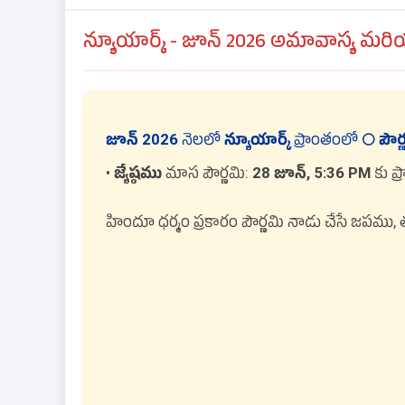
న్యూయార్క్ - జూన్ 2026 అమావాస్య మరియ
జూన్ 2026
నెలలో
న్యూయార్క్
ప్రాంతంలో
🌕 పౌర
•
జ్యేష్ఠము
మాస పౌర్ణమి:
28 జూన్, 5:36 PM
కు ప
హిందూ ధర్మం ప్రకారం పౌర్ణమి నాడు చేసే జపము, 