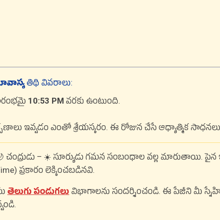
ావాస్య
తిథి వివరాలు:
్రారంభమై
10:53 PM
వరకు ఉంటుంది.
ణాలు ఇవ్వడం ఎంతో శ్రేయస్కరం. ఈ రోజున చేసే ఆధ్యాత్మిక సాధనలు 
 చంద్రుడు – ☀️ సూర్యుడు గమన సంబంధాల వల్ల మారుతాయి. పైన 
e) ప్రకారం లెక్కించబడినవి.
యు
తెలుగు పండుగలు
విభాగాలను సందర్శించండి. ఈ పేజీని మీ స్న
వండి.