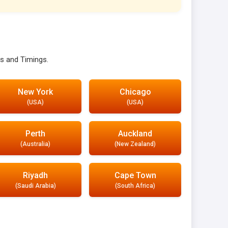
s and Timings.
New York
Chicago
(USA)
(USA)
Perth
Auckland
(Australia)
(New Zealand)
Riyadh
Cape Town
(Saudi Arabia)
(South Africa)