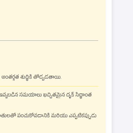
అంతర్గత శుద్ధికి తోడ్పడతాయి.
ఇవ్వబడిన సమయాలు ఖచ్చితమైన దృక్ సిద్ధాంత
ేహితులతో పంచుకోవడానికి మరియు ఎప్పటికప్పుడు