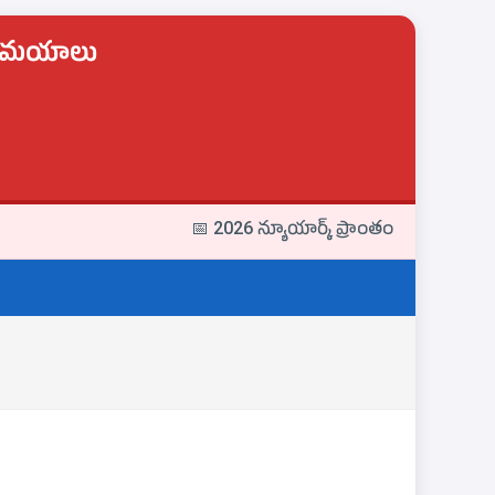
లు సమయాలు
📅 2026 న్యూయార్క్ ప్రాంతం