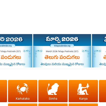
Karkataka
Simha
Kanya