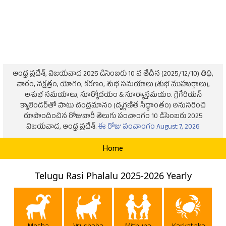
ఆంధ్ర ప్రదేశ్, విజయవాడ 2025 డిసెంబరు 10 వ తేదీన (2025/12/10) తిథి,
వారం, నక్షత్రం, యోగం, కరణం, శుభ సమయాలు (శుభ ముహుర్తాలు),
అశుభ సమయాలు, సూర్యోదయం & సూర్యాస్తమయం. గ్రెగేరియన్
క్యాలెండర్‌తో పాటు చంద్రమానం (దృగ్గణిత సిద్ధాంతం) అనుసరించి
రూపొందించిన రోజువారీ తెలుగు పంచాంగం 10 డిసెంబరు 2025
విజయవాడ, ఆంధ్ర ప్రదేశ్.
ఈ రోజు పంచాంగం August 7, 2026
Home
Telugu Rasi Phalalu 2025-2026 Yearly