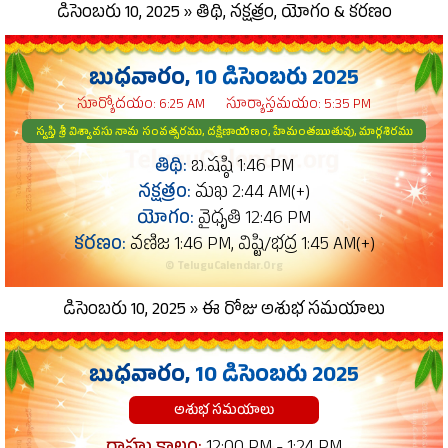
డిసెంబరు 10, 2025 » తిథి, నక్షత్రం, యోగం & కరణం
బుధవారం,
10 డిసెంబరు 2025
సూర్యోదయం: 6:25 AM
సూర్యాస్తమయం: 5:35 PM
స్వస్తి శ్రీ విశ్వావసు నామ సంవత్సరము, దక్షిణాయణం, హేమంతఋతువు, మార్గశిరము
తిథి:
బ.షష్ఠి 1:46 PM
నక్షత్రం:
మఖ 2:44 AM(+)
యోగం:
వైధృతి 12:46 PM
కరణం:
వణిజ 1:46 PM, విష్టి/భద్ర 1:45 AM(+)
© TeluguCalendar.Org
డిసెంబరు 10, 2025 » ఈ రోజు అశుభ సమయాలు
బుధవారం,
10 డిసెంబరు 2025
అశుభ సమయాలు