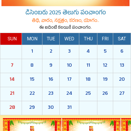
డిసెంబరు 2025 తెలుగు పంచాంగం
తిథి, వారం, నక్షత్రం, కరణం, యోగం..
ఈ ఐదింటి కలయికే పంచాంగం.
SUN
MON
TUE
WED
THU
FRI
SAT
1
2
3
4
5
6
7
8
9
10
11
12
13
14
15
16
17
18
19
20
21
22
23
24
25
26
27
28
29
30
31