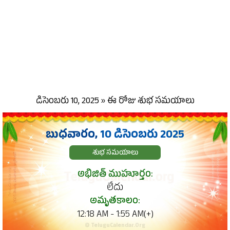
డిసెంబరు 10, 2025 » ఈ రోజు శుభ సమయాలు
బుధవారం,
10 డిసెంబరు 2025
శుభ సమయాలు
అభిజిత్ ముహూర్తం:
లేదు
అమృతకాలం:
12:18 AM - 1:55 AM(+)
© TeluguCalendar.Org