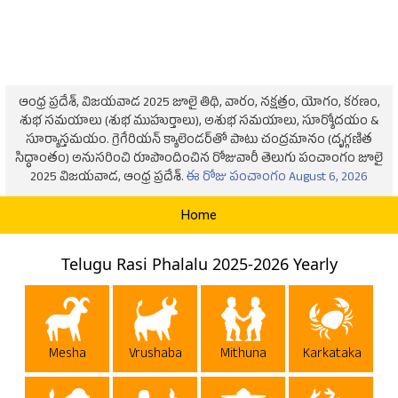
ఆంధ్ర ప్రదేశ్, విజయవాడ 2025 జూలై తిథి, వారం, నక్షత్రం, యోగం, కరణం,
శుభ సమయాలు (శుభ ముహుర్తాలు), అశుభ సమయాలు, సూర్యోదయం &
సూర్యాస్తమయం. గ్రెగేరియన్ క్యాలెండర్‌తో పాటు చంద్రమానం (దృగ్గణిత
సిద్ధాంతం) అనుసరించి రూపొందించిన రోజువారీ తెలుగు పంచాంగం జూలై
2025 విజయవాడ, ఆంధ్ర ప్రదేశ్.
ఈ రోజు పంచాంగం August 6, 2026
Home
Telugu Rasi Phalalu 2025-2026 Yearly
Mesha
Vrushaba
Mithuna
Karkataka