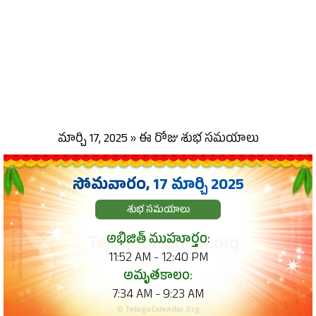
మార్చి 17, 2025 » ఈ రోజు శుభ సమయాలు
సోమవారం,
17 మార్చి 2025
శుభ సమయాలు
అభిజిత్ ముహూర్తం:
11:52 AM - 12:40 PM
అమృతకాలం:
7:34 AM - 9:23 AM
© TeluguCalendar.Org