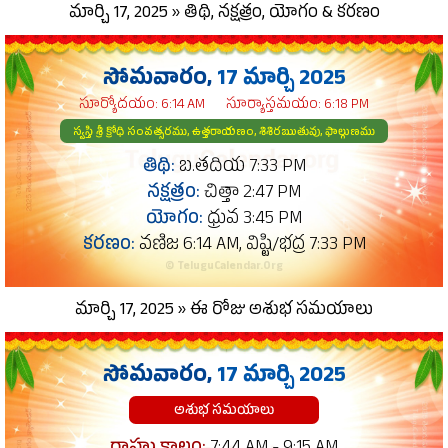
మార్చి 17, 2025 » తిథి, నక్షత్రం, యోగం & కరణం
సోమవారం,
17 మార్చి 2025
సూర్యోదయం: 6:14 AM
సూర్యాస్తమయం: 6:18 PM
స్వస్తి శ్రీ క్రోధి సంవత్సరము, ఉత్తరాయణం, శిశిరఋతువు, ఫాల్గుణము
తిథి:
బ.తదియ 7:33 PM
నక్షత్రం:
చిత్తా 2:47 PM
యోగం:
ధ్రువ 3:45 PM
కరణం:
వణిజ 6:14 AM, విష్టి/భద్ర 7:33 PM
© TeluguCalendar.Org
మార్చి 17, 2025 » ఈ రోజు అశుభ సమయాలు
సోమవారం,
17 మార్చి 2025
అశుభ సమయాలు