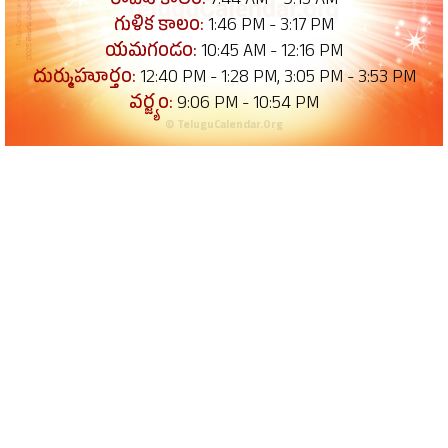
రాహు కాలం:
7:44 AM - 9:15 AM
గుళిక కాలం:
1:46 PM - 3:17 PM
యమగండం:
10:45 AM - 12:16 PM
దుర్ముహూర్తం:
12:40 PM - 1:28 PM, 3:05 PM - 3:53 PM
వర్జ్యం:
9:06 PM - 10:54 PM
© TeluguCalendar.Org