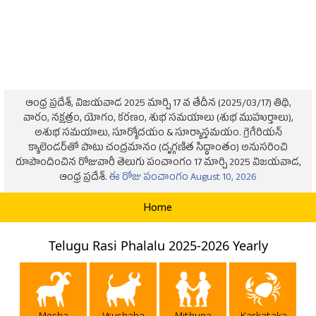
ఆంధ్ర ప్రదేశ్, విజయవాడ 2025 మార్చి 17 వ తేదీన (2025/03/17) తిథి,
వారం, నక్షత్రం, యోగం, కరణం, శుభ సమయాలు (శుభ ముహుర్తాలు),
అశుభ సమయాలు, సూర్యోదయం & సూర్యాస్తమయం. గ్రెగేరియన్
క్యాలెండర్‌తో పాటు చంద్రమానం (దృగ్గణిత సిద్ధాంతం) అనుసరించి
రూపొందించిన రోజువారీ తెలుగు పంచాంగం 17 మార్చి 2025 విజయవాడ,
ఆంధ్ర ప్రదేశ్.
ఈ రోజు పంచాంగం August 10, 2026
Home
Telugu Rasi Phalalu 2025-2026 Yearly