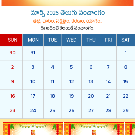
మార్చి 2025 తెలుగు పంచాంగం
తిథి, వారం, నక్షత్రం, కరణం, యోగం..
ఈ ఐదింటి కలయికే పంచాంగం.
SUN
MON
TUE
WED
THU
FRI
SAT
30
31
1
2
3
4
5
6
7
8
9
10
11
12
13
14
15
16
17
18
19
20
21
22
23
24
25
26
27
28
29