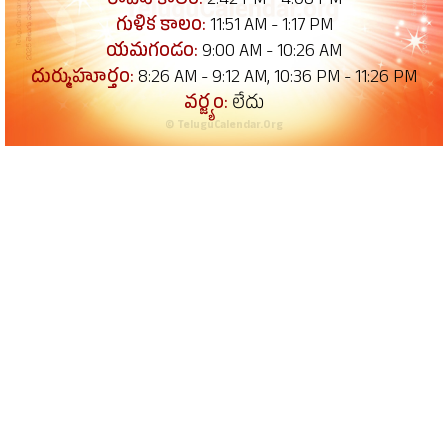
రాహు కాలం:
2:42 PM - 4:08 PM
గుళిక కాలం:
11:51 AM - 1:17 PM
యమగండం:
9:00 AM - 10:26 AM
దుర్ముహూర్తం:
8:26 AM - 9:12 AM, 10:36 PM - 11:26 PM
వర్జ్యం:
లేదు
© TeluguCalendar.Org