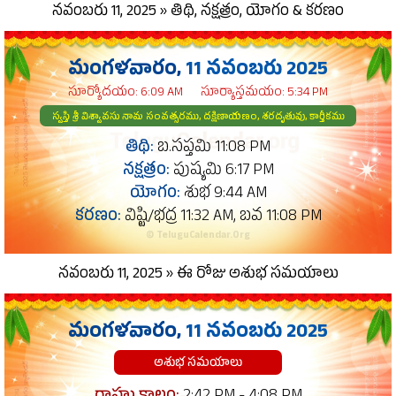
నవంబరు 11, 2025 » తిథి, నక్షత్రం, యోగం & కరణం
మంగళవారం,
11 నవంబరు 2025
సూర్యోదయం: 6:09 AM
సూర్యాస్తమయం: 5:34 PM
స్వస్తి శ్రీ విశ్వావసు నామ సంవత్సరము, దక్షిణాయణం, శరదృతువు, కార్తీకము
తిథి:
బ.సప్తమి 11:08 PM
నక్షత్రం:
పుష్యమి 6:17 PM
యోగం:
శుభ 9:44 AM
కరణం:
విష్టి/భద్ర 11:32 AM, బవ 11:08 PM
© TeluguCalendar.Org
నవంబరు 11, 2025 » ఈ రోజు అశుభ సమయాలు
మంగళవారం,
11 నవంబరు 2025
అశుభ సమయాలు