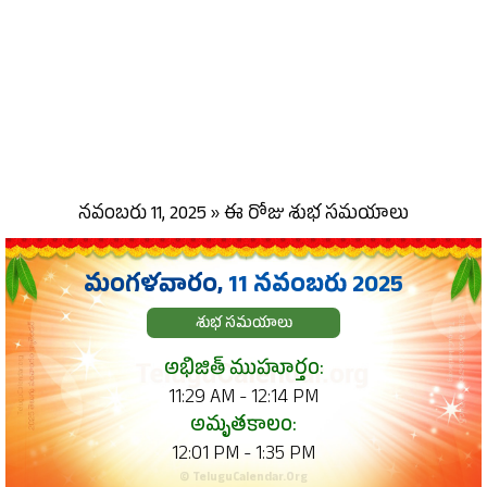
నవంబరు 11, 2025 » ఈ రోజు శుభ సమయాలు
మంగళవారం,
11 నవంబరు 2025
శుభ సమయాలు
అభిజిత్ ముహూర్తం:
11:29 AM - 12:14 PM
అమృతకాలం:
12:01 PM - 1:35 PM
© TeluguCalendar.Org