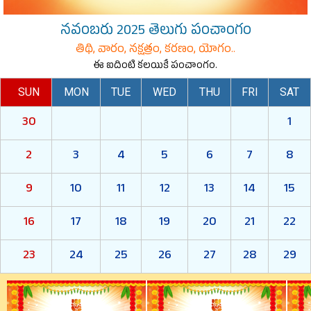
నవంబరు 2025 తెలుగు పంచాంగం
తిథి, వారం, నక్షత్రం, కరణం, యోగం..
ఈ ఐదింటి కలయికే పంచాంగం.
SUN
MON
TUE
WED
THU
FRI
SAT
30
1
2
3
4
5
6
7
8
9
10
11
12
13
14
15
16
17
18
19
20
21
22
23
24
25
26
27
28
29