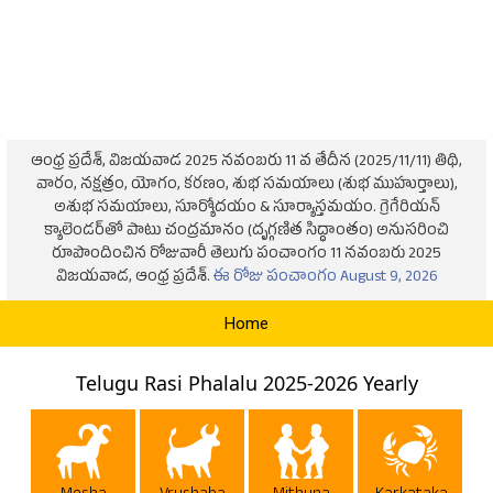
ఆంధ్ర ప్రదేశ్, విజయవాడ 2025 నవంబరు 11 వ తేదీన (2025/11/11) తిథి,
వారం, నక్షత్రం, యోగం, కరణం, శుభ సమయాలు (శుభ ముహుర్తాలు),
అశుభ సమయాలు, సూర్యోదయం & సూర్యాస్తమయం. గ్రెగేరియన్
క్యాలెండర్‌తో పాటు చంద్రమానం (దృగ్గణిత సిద్ధాంతం) అనుసరించి
రూపొందించిన రోజువారీ తెలుగు పంచాంగం 11 నవంబరు 2025
విజయవాడ, ఆంధ్ర ప్రదేశ్.
ఈ రోజు పంచాంగం August 9, 2026
Home
Telugu Rasi Phalalu 2025-2026 Yearly