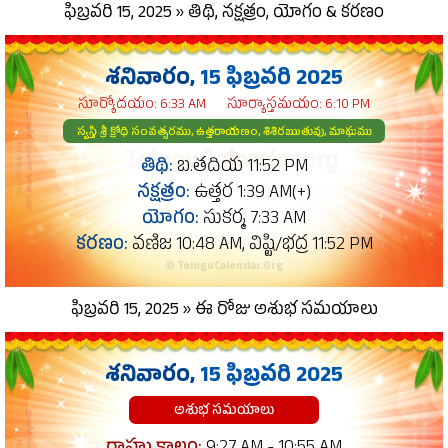
ఫిబ్రవరి 15, 2025 » తిథి, నక్షత్రం, యోగం & కరణం
శనివారం,
15 ఫిబ్రవరి 2025
సూర్యోదయం: 6:33 AM
సూర్యాస్తమయం: 6:10 PM
స్వస్తి శ్రీ క్రోధి సంవత్సరము, ఉత్తరాయణం, శిశిరఋతువు, మాఘము
తిథి:
బ.తదియ 11:52 PM
నక్షత్రం:
ఉత్తర 1:39 AM(+)
యోగం:
సుకర్మ 7:33 AM
కరణం:
వణిజ 10:48 AM, విష్టి/భద్ర 11:52 PM
© TeluguCalendar.Org
ఫిబ్రవరి 15, 2025 » ఈ రోజు అశుభ సమయాలు
శనివారం,
15 ఫిబ్రవరి 2025
అశుభ సమయాలు