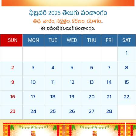
ఫిబ్రవరి 2025 తెలుగు పంచాంగం
తిథి, వారం, నక్షత్రం, కరణం, యోగం..
ఈ ఐదింటి కలయికే పంచాంగం.
SUN
MON
TUE
WED
THU
FRI
SAT
1
2
3
4
5
6
7
8
9
10
11
12
13
14
15
16
17
18
19
20
21
22
23
24
25
26
27
28