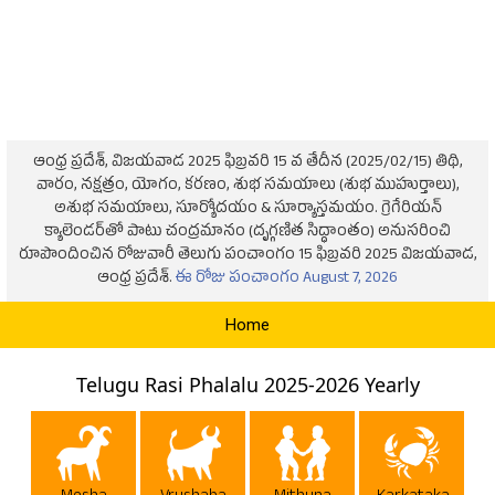
ఆంధ్ర ప్రదేశ్, విజయవాడ 2025 ఫిబ్రవరి 15 వ తేదీన (2025/02/15) తిథి,
వారం, నక్షత్రం, యోగం, కరణం, శుభ సమయాలు (శుభ ముహుర్తాలు),
అశుభ సమయాలు, సూర్యోదయం & సూర్యాస్తమయం. గ్రెగేరియన్
క్యాలెండర్‌తో పాటు చంద్రమానం (దృగ్గణిత సిద్ధాంతం) అనుసరించి
రూపొందించిన రోజువారీ తెలుగు పంచాంగం 15 ఫిబ్రవరి 2025 విజయవాడ,
ఆంధ్ర ప్రదేశ్.
ఈ రోజు పంచాంగం August 7, 2026
Home
Telugu Rasi Phalalu 2025-2026 Yearly