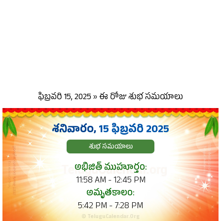
ఫిబ్రవరి 15, 2025 » ఈ రోజు శుభ సమయాలు
శనివారం,
15 ఫిబ్రవరి 2025
శుభ సమయాలు
అభిజిత్ ముహూర్తం:
11:58 AM - 12:45 PM
అమృతకాలం:
5:42 PM - 7:28 PM
© TeluguCalendar.Org