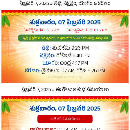
ఫిబ్రవరి 7, 2025 » తిథి, నక్షత్రం, యోగం & కరణం
శుక్రవారం,
07 ఫిబ్రవరి 2025
సూర్యోదయం: 6:37 AM
సూర్యాస్తమయం: 6:07 PM
స్వస్తి శ్రీ క్రోధి సంవత్సరము, ఉత్తరాయణం, శిశిరఋతువు, మాఘము
తిథి:
శు.దశమి 9:26 PM
నక్షత్రం:
రోహిణి 6:40 PM
యోగం:
ఐంద్ర 4:17 PM
కరణం:
తైతుల 10:07 AM, గరిజ 9:26 PM
© TeluguCalendar.Org
ఫిబ్రవరి 7, 2025 » ఈ రోజు అశుభ సమయాలు
శుక్రవారం,
07 ఫిబ్రవరి 2025
అశుభ సమయాలు