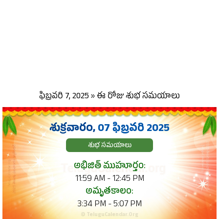
ఫిబ్రవరి 7, 2025 » ఈ రోజు శుభ సమయాలు
శుక్రవారం,
07 ఫిబ్రవరి 2025
శుభ సమయాలు
అభిజిత్ ముహూర్తం:
11:59 AM - 12:45 PM
అమృతకాలం:
3:34 PM - 5:07 PM
© TeluguCalendar.Org