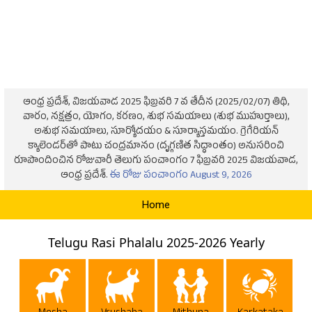
ఆంధ్ర ప్రదేశ్, విజయవాడ 2025 ఫిబ్రవరి 7 వ తేదీన (2025/02/07) తిథి,
వారం, నక్షత్రం, యోగం, కరణం, శుభ సమయాలు (శుభ ముహుర్తాలు),
అశుభ సమయాలు, సూర్యోదయం & సూర్యాస్తమయం. గ్రెగేరియన్
క్యాలెండర్‌తో పాటు చంద్రమానం (దృగ్గణిత సిద్ధాంతం) అనుసరించి
రూపొందించిన రోజువారీ తెలుగు పంచాంగం 7 ఫిబ్రవరి 2025 విజయవాడ,
ఆంధ్ర ప్రదేశ్.
ఈ రోజు పంచాంగం August 9, 2026
Home
Telugu Rasi Phalalu 2025-2026 Yearly