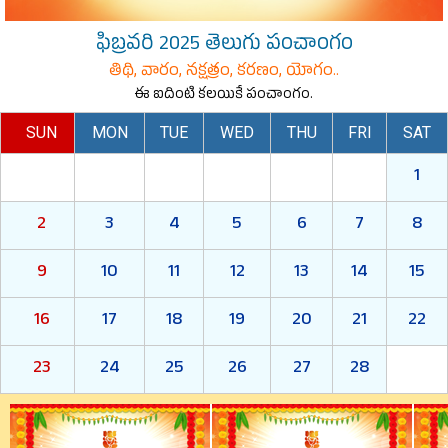
ఫిబ్రవరి 2025 తెలుగు పంచాంగం
తిథి, వారం, నక్షత్రం, కరణం, యోగం..
ఈ ఐదింటి కలయికే పంచాంగం.
SUN
MON
TUE
WED
THU
FRI
SAT
1
2
3
4
5
6
7
8
9
10
11
12
13
14
15
16
17
18
19
20
21
22
23
24
25
26
27
28