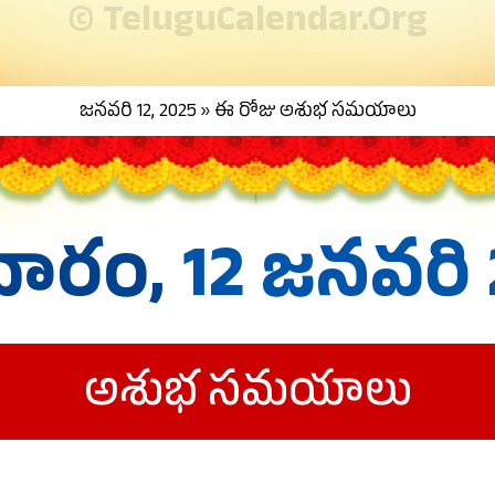
© TeluguCalendar.Org
జనవరి 12, 2025 » ఈ రోజు అశుభ సమయాలు
వారం,
12 జనవరి
అశుభ సమయాలు