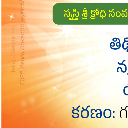
స్వస్తి శ్రీ క్
తిథ
నక
కరణం:
గ