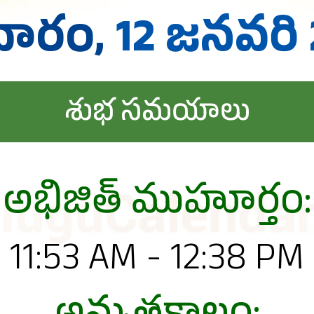
వారం,
12 జనవరి
శుభ సమయాలు
అభిజిత్ ముహూర్తం:
11:53 AM - 12:38 PM