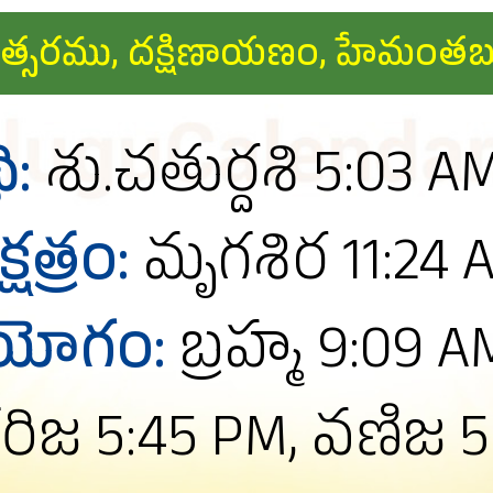
రోధి సంవత్సరము, దక్షిణాయణం, హేమ
ి:
శు.చతుర్దశి 5:03 A
్షత్రం:
మృగశిర 11:24 
యోగం:
బ్రహ్మ 9:09 A
రిజ 5:45 PM, వణిజ 5