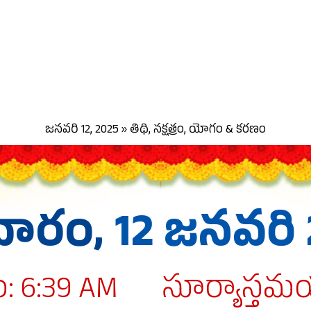
జనవరి 12, 2025 » తిథి, నక్షత్రం, యోగం & కరణం
వారం,
12 జనవరి
 6:39 AM
సూర్యాస్తమ