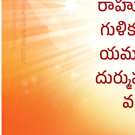
రాహు
గుళి
యమ
దుర్మ
వర