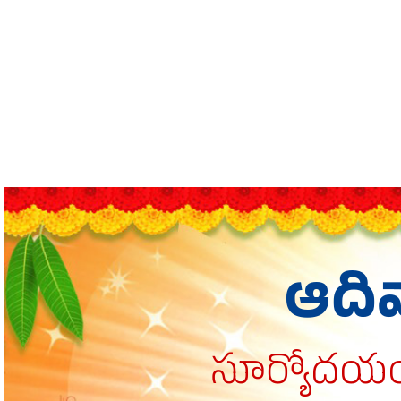
ఆది
సూర్యోదయం: