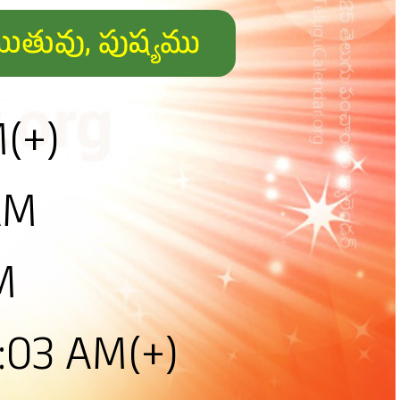
ంతఋతువు, పుష్యము
M(+)
AM
M
:03 AM(+)