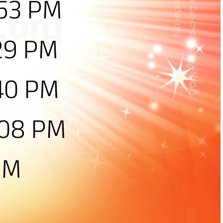
:53 PM
29 PM
:40 PM
:08 PM
PM