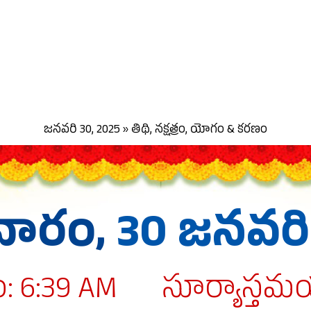
జనవరి 30, 2025 » తిథి, నక్షత్రం, యోగం & కరణం
వారం,
30 జనవరి
 6:39 AM
సూర్యాస్తమ