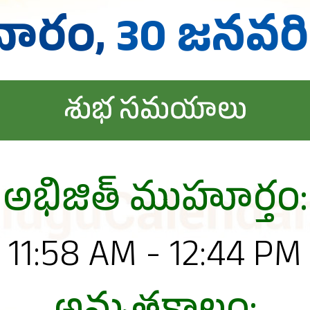
వారం,
30 జనవరి
శుభ సమయాలు
అభిజిత్ ముహూర్తం:
11:58 AM - 12:44 PM