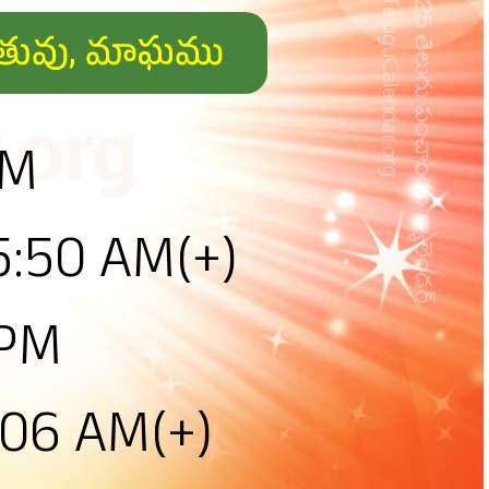
శిరఋతువు, మాఘము
PM
 5:50 AM(+)
 PM
06 AM(+)