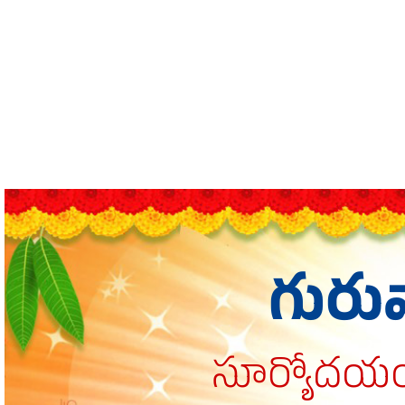
గురు
సూర్యోదయం: