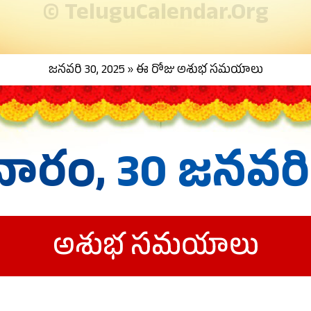
© TeluguCalendar.Org
జనవరి 30, 2025 » ఈ రోజు అశుభ సమయాలు
వారం,
30 జనవరి
అశుభ సమయాలు