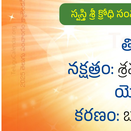
స్వస్తి శ్రీ క
త
నక్షత్రం:
శ్
య
కరణం:
బ