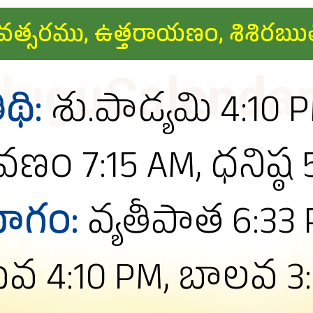
్రోధి సంవత్సరము, ఉత్తరాయణం, శి
ిథి:
శు.పాడ్యమి 4:10 
రవణం 7:15 AM, ధనిష్ఠ
ోగం:
వ్యతీపాత 6:33
వ 4:10 PM, బాలవ 3: