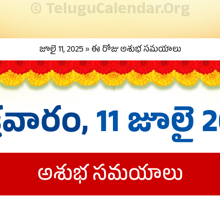
© TeluguCalendar.Org
జూలై 11, 2025 » ఈ రోజు అశుభ సమయాలు
్రవారం,
11 జూలై 
అశుభ సమయాలు