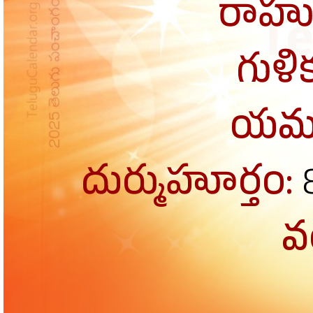
రాహు
గుళి
యమ
దుర్ముహూర్తం:
వర