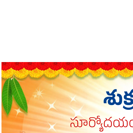
శుక
సూర్యోదయం: