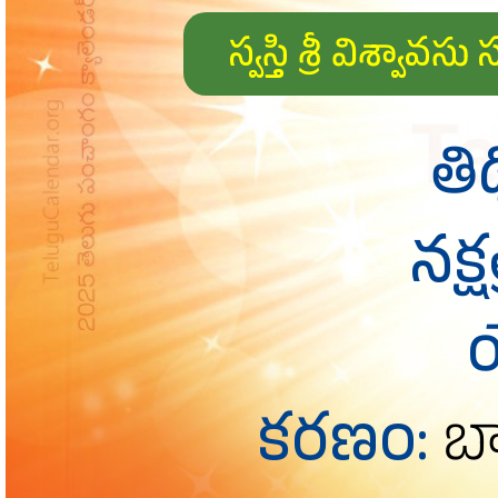
స్వస్తి శ్రీ విశ్
తి
నక్ష
కరణం:
బా