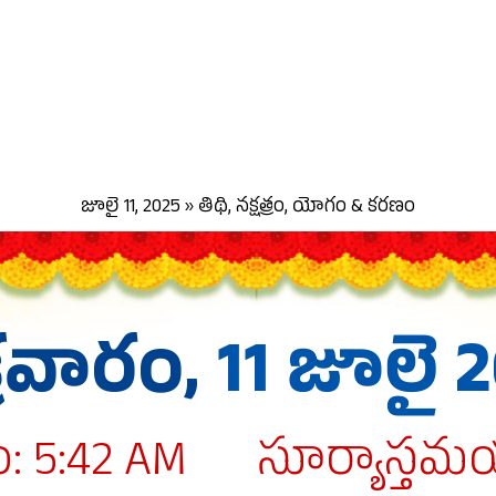
జూలై 11, 2025 » తిథి, నక్షత్రం, యోగం & కరణం
్రవారం,
11 జూలై 
 5:42 AM
సూర్యాస్తమ