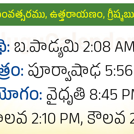
వావసు సంవత్సరము, ఉత్తరాయణం, గ్ర
థి:
బ.పాడ్యమి 2:08 AM
త్రం:
పూర్వాషాఢ 5:5
యోగం:
వైధృతి 8:45 
లవ 2:10 PM, కౌలవ 2