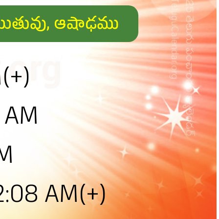
ీష్మఋుతువు, ఆషాఢము
(+)
6 AM
PM
:08 AM(+)