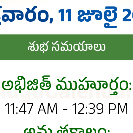
్రవారం,
11 జూలై 
శుభ సమయాలు
అభిజిత్ ముహూర్తం:
11:47 AM - 12:39 PM