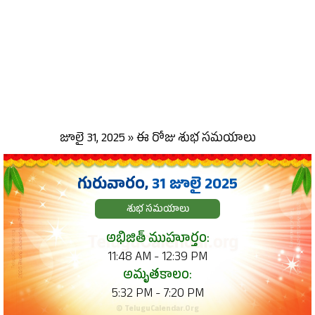
జూలై 31, 2025 » ఈ రోజు శుభ సమయాలు
గురువారం,
31 జూలై 2025
శుభ సమయాలు
అభిజిత్ ముహూర్తం:
11:48 AM - 12:39 PM
అమృతకాలం:
5:32 PM - 7:20 PM
© TeluguCalendar.Org