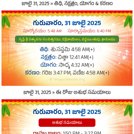
జూలై 31, 2025 » తిథి, నక్షత్రం, యోగం & కరణం
గురువారం,
31 జూలై 2025
సూర్యోదయం: 5:48 AM
సూర్యాస్తమయం: 6:40 PM
స్వస్తి శ్రీ విశ్వావసు సంవత్సరము, దక్షిణాయణం, వర్షఋుతువు, శ్రావణము
తిథి:
శు.సప్తమి 4:58 AM(+)
నక్షత్రం:
చిత్తా 12:41 AM(+)
యోగం:
సాధ్య 4:32 AM(+)
కరణం:
గరిజ 3:47 PM, వణిజ 4:58 AM(+)
© TeluguCalendar.Org
జూలై 31, 2025 » ఈ రోజు అశుభ సమయాలు
గురువారం,
31 జూలై 2025
అశుభ సమయాలు