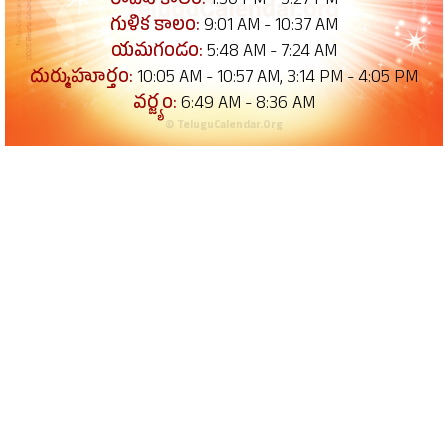
రాహు కాలం:
1:50 PM - 3:27 PM
గుళిక కాలం:
9:01 AM - 10:37 AM
యమగండం:
5:48 AM - 7:24 AM
దుర్ముహూర్తం:
10:05 AM - 10:57 AM, 3:14 PM - 4:05 PM
వర్జ్యం:
6:49 AM - 8:36 AM
© TeluguCalendar.Org