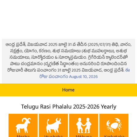
ఆంధ్ర ప్రదేశ్, విజయవాడ 2025 జూలై 31 వ తేదీన (2025/07/31) తిథి, వారం,
నక్షత్రం, యోగం, కరణం, శుభ సమయాలు (శుభ ముహుర్తాలు), అశుభ
సమయాలు, సూర్యోదయం & సూర్యాస్తమయం. గ్రెగేరియన్ క్యాలెండర్‌తో
పాటు చంద్రమానం (దృగ్గణిత సిద్ధాంతం) అనుసరించి రూపొందించిన
రోజువారీ తెలుగు పంచాంగం 31 జూలై 2025 విజయవాడ, ఆంధ్ర ప్రదేశ్.
ఈ
రోజు పంచాంగం August 10, 2026
Home
Telugu Rasi Phalalu 2025-2026 Yearly