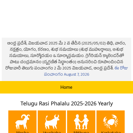
ఆంధ్ర ప్రదేశ్, విజయవాడ 2025 మే 2 వ తేదీన (2025/05/02) తిథి, వారం,
నక్షత్రం, యోగం, కరణం, శుభ సమయాలు (శుభ ముహుర్తాలు), అశుభ
సమయాలు, సూర్యోదయం & సూర్యాస్తమయం. గ్రెగేరియన్ క్యాలెండర్‌తో
పాటు చంద్రమానం (దృగ్గణిత సిద్ధాంతం) అనుసరించి రూపొందించిన
రోజువారీ తెలుగు పంచాంగం 2 మే 2025 విజయవాడ, ఆంధ్ర ప్రదేశ్.
ఈ రోజు
పంచాంగం August 7, 2026
Home
Telugu Rasi Phalalu 2025-2026 Yearly