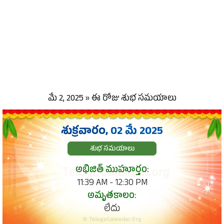
మే 2, 2025 » ఈ రోజు శుభ సమయాలు
శుక్రవారం,
02 మే 2025
శుభ సమయాలు
అభిజిత్ ముహూర్తం:
11:39 AM - 12:30 PM
అమృతకాలం:
లేదు
© TeluguCalendar.Org