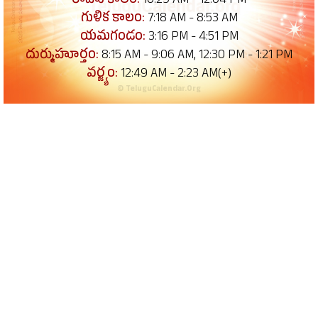
రాహు కాలం:
10:29 AM - 12:04 PM
గుళిక కాలం:
7:18 AM - 8:53 AM
యమగండం:
3:16 PM - 4:51 PM
దుర్ముహూర్తం:
8:15 AM - 9:06 AM, 12:30 PM - 1:21 PM
వర్జ్యం:
12:49 AM - 2:23 AM(+)
© TeluguCalendar.Org