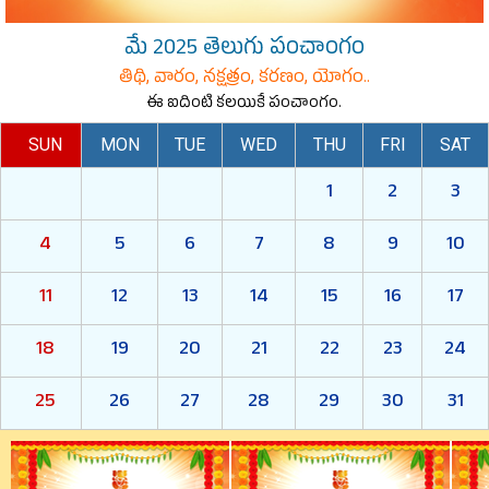
మే 2025 తెలుగు పంచాంగం
తిథి, వారం, నక్షత్రం, కరణం, యోగం..
ఈ ఐదింటి కలయికే పంచాంగం.
SUN
MON
TUE
WED
THU
FRI
SAT
1
2
3
4
5
6
7
8
9
10
11
12
13
14
15
16
17
18
19
20
21
22
23
24
25
26
27
28
29
30
31