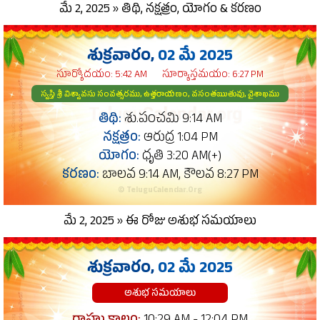
మే 2, 2025 » తిథి, నక్షత్రం, యోగం & కరణం
శుక్రవారం,
02 మే 2025
సూర్యోదయం: 5:42 AM
సూర్యాస్తమయం: 6:27 PM
స్వస్తి శ్రీ విశ్వావసు సంవత్సరము, ఉత్తరాయణం, వసంతఋతువు, వైశాఖము
తిథి:
శు.పంచమి 9:14 AM
నక్షత్రం:
ఆరుద్ర 1:04 PM
యోగం:
ధృతి 3:20 AM(+)
కరణం:
బాలవ 9:14 AM, కౌలవ 8:27 PM
© TeluguCalendar.Org
మే 2, 2025 » ఈ రోజు అశుభ సమయాలు
శుక్రవారం,
02 మే 2025
అశుభ సమయాలు