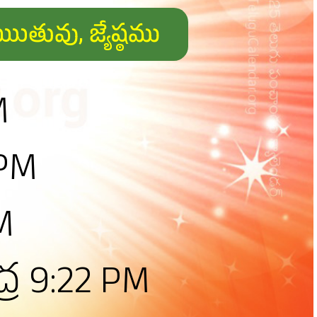
మఋుతువు, జ్యేష్ఠము
M
 PM
M
ద్ర 9:22 PM