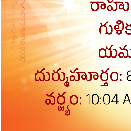
రాహు
గుళి
యమ
దుర్ముహూర్తం:
వర్జ్యం:
10:04 A