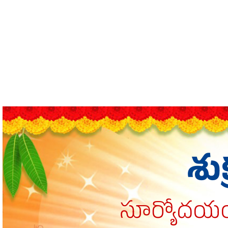
శు
సూర్యోదయం: