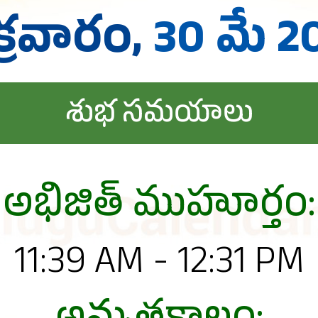
క్రవారం,
30 మే 2
శుభ సమయాలు
అభిజిత్ ముహూర్తం:
11:39 AM - 12:31 PM