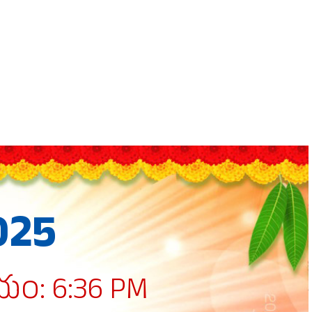
025
యం: 6:36 PM