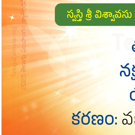
స్వస్తి శ్రీ విశ్
నక
కరణం:
వణ