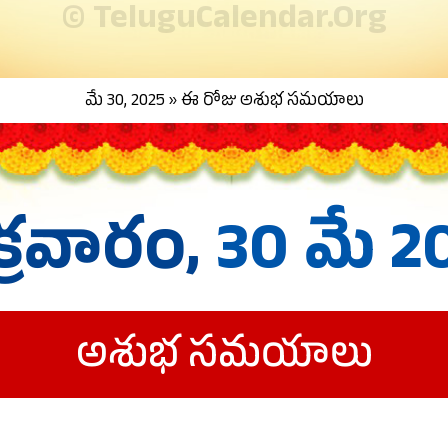
© TeluguCalendar.Org
మే 30, 2025 » ఈ రోజు అశుభ సమయాలు
క్రవారం,
30 మే 2
అశుభ సమయాలు