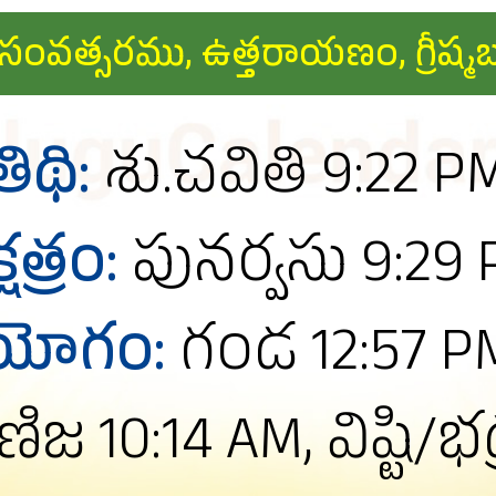
వావసు సంవత్సరము, ఉత్తరాయణం, గ్రీష్
తిథి:
శు.చవితి 9:22 P
్షత్రం:
పునర్వసు 9:29
యోగం:
గండ 12:57 P
ిజ 10:14 AM, విష్టి/భ