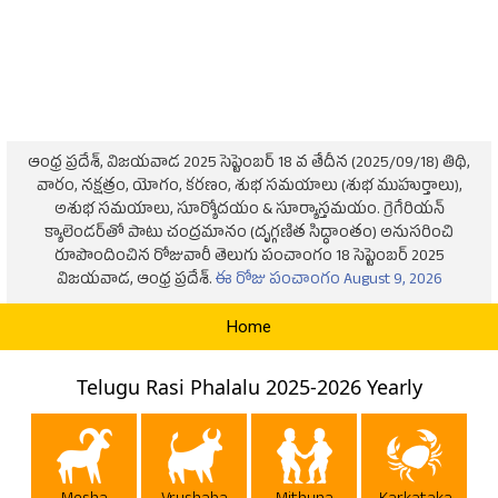
ఆంధ్ర ప్రదేశ్, విజయవాడ 2025 సెప్టెంబర్ 18 వ తేదీన (2025/09/18) తిథి,
వారం, నక్షత్రం, యోగం, కరణం, శుభ సమయాలు (శుభ ముహుర్తాలు),
అశుభ సమయాలు, సూర్యోదయం & సూర్యాస్తమయం. గ్రెగేరియన్
క్యాలెండర్‌తో పాటు చంద్రమానం (దృగ్గణిత సిద్ధాంతం) అనుసరించి
రూపొందించిన రోజువారీ తెలుగు పంచాంగం 18 సెప్టెంబర్ 2025
విజయవాడ, ఆంధ్ర ప్రదేశ్.
ఈ రోజు పంచాంగం August 9, 2026
Home
Telugu Rasi Phalalu 2025-2026 Yearly