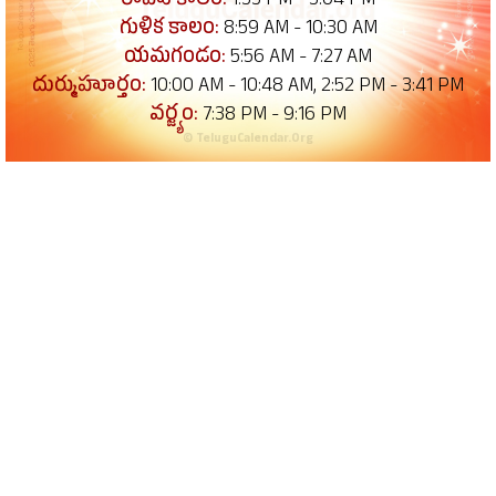
రాహు కాలం:
1:33 PM - 3:04 PM
గుళిక కాలం:
8:59 AM - 10:30 AM
యమగండం:
5:56 AM - 7:27 AM
దుర్ముహూర్తం:
10:00 AM - 10:48 AM, 2:52 PM - 3:41 PM
వర్జ్యం:
7:38 PM - 9:16 PM
© TeluguCalendar.Org