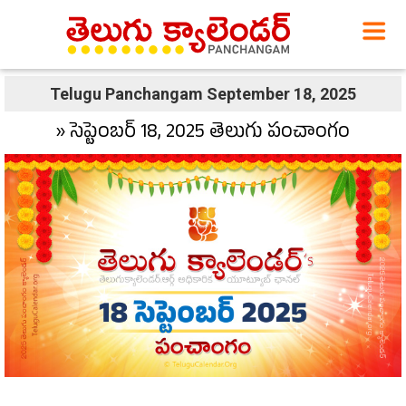
Telugu Panchangam September 18, 2025
» సెప్టెంబర్ 18, 2025 తెలుగు పంచాంగం