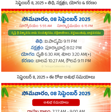
సెప్టెంబర్ 8, 2025 » తిథి, నక్షత్రం, యోగం & కరణం
సోమవారం,
08 సెప్టెంబర్ 2025
సూర్యోదయం: 5:55 AM
సూర్యాస్తమయం: 6:15 PM
స్వస్తి శ్రీ విశ్వావసు నామ సంవత్సరము, దక్షిణాయణం, వర్షఋుతువు, బాధ్రపదము
తిథి:
బ.పాడ్యమి 9:11 PM
నక్షత్రం:
పూర్వాభాద్ర 8:02 PM
యోగం:
ధృతి 6:30 AM, శూల 3:20 AM(+)
కరణం:
బాలవ 10:27 AM, కౌలవ 9:11 PM
© TeluguCalendar.Org
సెప్టెంబర్ 8, 2025 » ఈ రోజు అశుభ సమయాలు
సోమవారం,
08 సెప్టెంబర్ 2025
అశుభ సమయాలు