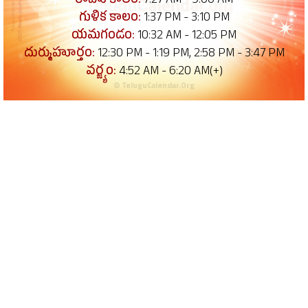
రాహు కాలం:
7:27 AM - 9:00 AM
గుళిక కాలం:
1:37 PM - 3:10 PM
యమగండం:
10:32 AM - 12:05 PM
దుర్ముహూర్తం:
12:30 PM - 1:19 PM, 2:58 PM - 3:47 PM
వర్జ్యం:
4:52 AM - 6:20 AM(+)
© TeluguCalendar.Org