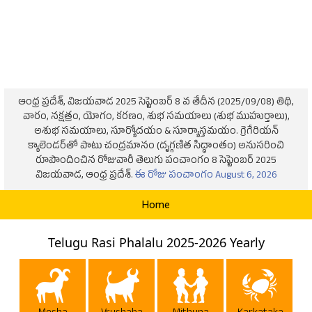
ఆంధ్ర ప్రదేశ్, విజయవాడ 2025 సెప్టెంబర్ 8 వ తేదీన (2025/09/08) తిథి,
వారం, నక్షత్రం, యోగం, కరణం, శుభ సమయాలు (శుభ ముహుర్తాలు),
అశుభ సమయాలు, సూర్యోదయం & సూర్యాస్తమయం. గ్రెగేరియన్
క్యాలెండర్‌తో పాటు చంద్రమానం (దృగ్గణిత సిద్ధాంతం) అనుసరించి
రూపొందించిన రోజువారీ తెలుగు పంచాంగం 8 సెప్టెంబర్ 2025
విజయవాడ, ఆంధ్ర ప్రదేశ్.
ఈ రోజు పంచాంగం August 6, 2026
Home
Telugu Rasi Phalalu 2025-2026 Yearly