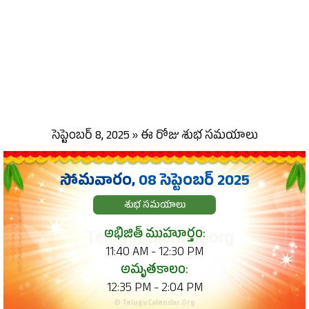
సెప్టెంబర్ 8, 2025 » ఈ రోజు శుభ సమయాలు
సోమవారం,
08 సెప్టెంబర్ 2025
శుభ సమయాలు
అభిజిత్ ముహూర్తం:
11:40 AM - 12:30 PM
అమృతకాలం:
12:35 PM - 2:04 PM
© TeluguCalendar.Org