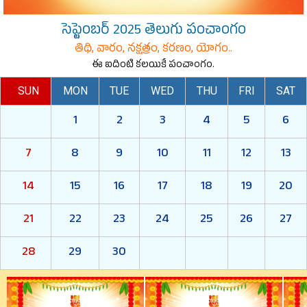
సెప్టెంబర్ 2025 తెలుగు పంచాంగం
తిథి, వారం, నక్షత్రం, కరణం, యోగం..
ఈ ఐదింటి కలయికే పంచాంగం.
SUN
MON
TUE
WED
THU
FRI
SAT
1
2
3
4
5
6
7
8
9
10
11
12
13
14
15
16
17
18
19
20
21
22
23
24
25
26
27
28
29
30