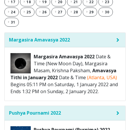
17
18
19
20
21
22
23
24
25
26
27
28
29
30
31
Margasira Amavasya 2022
Margasira Amavasya 2022
Date &
Time (New Moon Day), Margasira
Masam, Krishna Paksham,
Amavasya
Tithi in January 2022
Date & Time
(Atlanta, USA)
Begins 05:11 PM on Saturday, 1 January 2022 and
Ends 1:32 PM on Sunday, 2 January 2022.
Pushya Pournami 2022
Pushya Pournami (Purnima) 2022