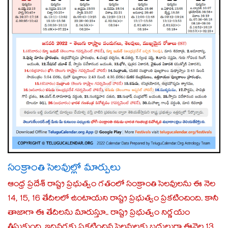
సంక్రాంతి సెలవుల్లో మార్పులు
ఆంధ్ర ప్ర‌దేశ్ రాష్ట్ర ప్ర‌భుత్వం గ‌తంలో సంక్రాంతి సెలవుల‌ను ఈ నెల
14, 15, 16 తేదీల‌లో ఉంటాయ‌ని రాష్ట్ర ప్ర‌భుత్వం ప్రక‌టించింది. కానీ
తాజాగా ఈ తేదీల‌ను మారుస్తూ.. రాష్ట్ర ప్ర‌భుత్వం నిర్ణ‌యం
తీసుకుంది. ఇదివరకు ప్రకటించిన సెలవులకు బదులుగా ఈనెల 13