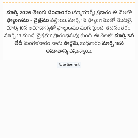
మార్చి 2026 తెలుగు పంచాంగం
(న్యూయార్క్) ప్రకారం ఈ నెలలో
ఫాల్గుణము - చైత్రము
వస్తాయి. మార్చి 1న ఫాల్గుణముతో మొదలై,
మార్చి 18న అమావాస్యతో ఫాల్గుణము ముగుస్తుంది. తదనంతరం,
మార్చి 19 నుండి 'చైత్రము' ప్రారంభమవుతుంది. ఈ నెలలో
మార్చి 3వ
తేదీ
మంగళవారం నాడు
పౌర్ణమి
, బుధవారం
మార్చి 18న
అమావాస్య
వస్తున్నాయి.
Advertisement