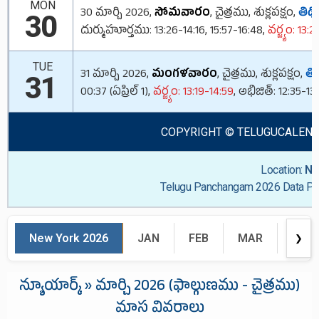
MON
30 మార్చి 2026,
సోమవారం
, చైత్రము, శుక్లపక్షం,
తిథి:
30
దుర్ముహూర్తము: 13:26-14:16, 15:57-16:48,
వర్జ్యం: 13:
TUE
31 మార్చి 2026,
మంగళవారం
, చైత్రము, శుక్లపక్షం,
తిథ
31
00:37 (ఏప్రిల్ 1),
వర్జ్యం: 13:19-14:59
, అభిజిత్: 12:35-13
COPYRIGHT © TELUGUCALENDAR.O
Location:
Ne
Telugu Panchangam 2026 Data Pre
New York 2026
JAN
FEB
MAR
APR
❯
న్యూయార్క్ » మార్చి 2026 (ఫాల్గుణము - చైత్రము)
మాస వివరాలు