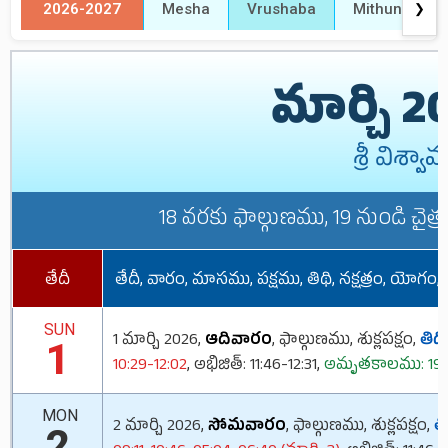
2026-2027
Mesha
Vrushaba
Mithuna
❯
మార్చి 
శ్రీ విశ్
18 వరకు ఫాల్గుణము, 19 నుండి చైత్ర
తేదీ
తేదీ, వారం, మాసము, పక్షము, తిథి, నక్షత్రం, యో
SUN
1 మార్చి 2026,
ఆదివారం
, ఫాల్గుణము, శుక్లపక్షం,
తిథి
1
10:29-12:02
, అభిజిత్: 11:46-12:31,
అమృతకాలము: 19:4
MON
2 మార్చి 2026,
సోమవారం
, ఫాల్గుణము, శుక్లపక్షం,
తి
2