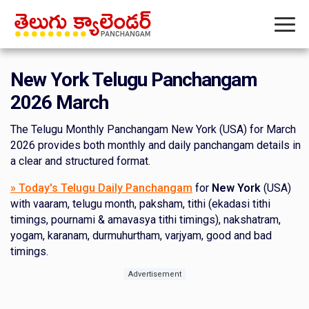
New York Telugu Panchangam
2026 March
The Telugu Monthly Panchangam New York (USA) for March
2026 provides both monthly and daily panchangam details in
a clear and structured format.
» Today's Telugu Daily Panchangam
for
New York
(USA)
with vaaram, telugu month, paksham, tithi (ekadasi tithi
timings, pournami & amavasya tithi timings), nakshatram,
yogam, karanam, durmuhurtham, varjyam, good and bad
timings.
Advertisement