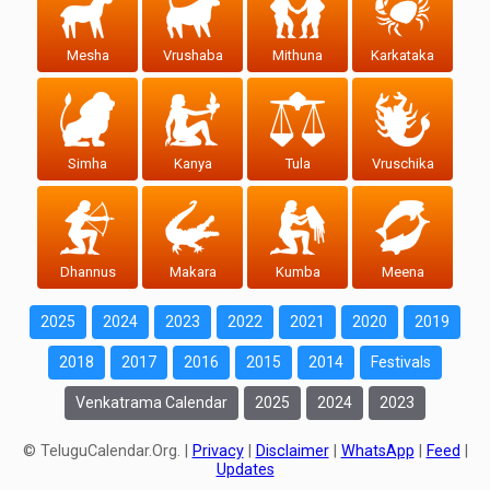
Mesha
Vrushaba
Mithuna
Karkataka
Simha
Kanya
Tula
Vruschika
Dhannus
Makara
Kumba
Meena
2025
2024
2023
2022
2021
2020
2019
2018
2017
2016
2015
2014
Festivals
Venkatrama Calendar
2025
2024
2023
© TeluguCalendar.Org. |
Privacy
|
Disclaimer
|
WhatsApp
|
Feed
|
Updates