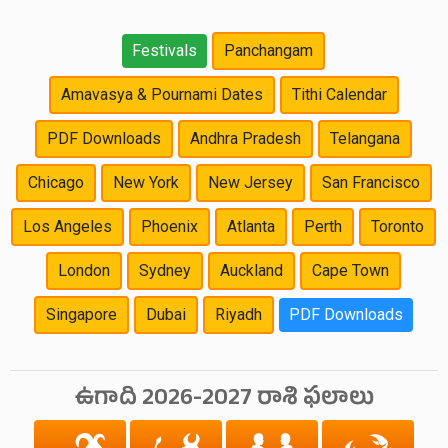
Festivals
Panchangam
Amavasya & Pournami Dates
Tithi Calendar
PDF Downloads
Andhra Pradesh
Telangana
Chicago
New York
New Jersey
San Francisco
Los Angeles
Phoenix
Atlanta
Perth
Toronto
London
Sydney
Auckland
Cape Town
Singapore
Dubai
Riyadh
PDF Downloads
ఉగాది 2026-2027 రాశి ఫలాలు