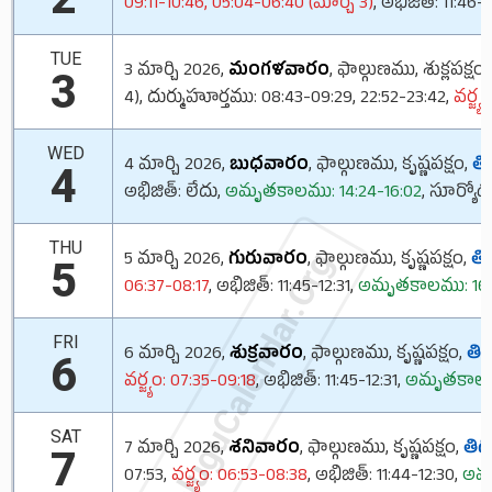
09:11-10:46, 05:04-06:40 (మార్చి 3)
, అభిజిత్: 11:46-1
TUE
3 మార్చి 2026,
మంగళవారం
, ఫాల్గుణము, శుక్లపక్షం,
3
4), దుర్ముహూర్తము: 08:43-09:29, 22:52-23:42,
వర్జ్య
WED
4 మార్చి 2026,
బుధవారం
, ఫాల్గుణము, కృష్ణపక్షం,
తిథ
4
అభిజిత్: లేదు,
అమృతకాలము: 14:24-16:02
, సూర్యో
THU
TeluguCalendar.Org
5 మార్చి 2026,
గురువారం
, ఫాల్గుణము, కృష్ణపక్షం,
తిథ
5
06:37-08:17
, అభిజిత్: 11:45-12:31,
అమృతకాలము: 16:4
FRI
6 మార్చి 2026,
శుక్రవారం
, ఫాల్గుణము, కృష్ణపక్షం,
తిథి
6
వర్జ్యం: 07:35-09:18
, అభిజిత్: 11:45-12:31,
అమృతకాలము
SAT
7 మార్చి 2026,
శనివారం
, ఫాల్గుణము, కృష్ణపక్షం,
తిథి
7
07:53,
వర్జ్యం: 06:53-08:38
, అభిజిత్: 11:44-12:30,
అమృ