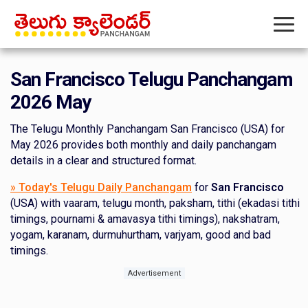
San Francisco Telugu Panchangam
2026 May
The Telugu Monthly Panchangam San Francisco (USA) for
May 2026 provides both monthly and daily panchangam
details in a clear and structured format.
» Today's Telugu Daily Panchangam
for
San Francisco
(USA) with vaaram, telugu month, paksham, tithi (ekadasi tithi
timings, pournami & amavasya tithi timings), nakshatram,
yogam, karanam, durmuhurtham, varjyam, good and bad
timings.
Advertisement