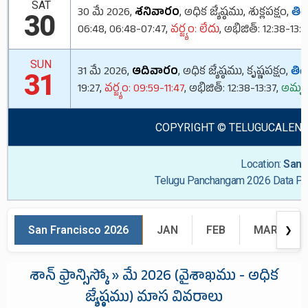
SAT
30 మే 2026,
శనివారం
, అధిక జ్యేష్ఠము, శుక్లపక్షం,
తిథి
30
06:48, 06:48-07:47,
వర్జ్యం: లేదు
, అభిజిత్: 12:38-13:3
SUN
31 మే 2026,
ఆదివారం
, అధిక జ్యేష్ఠము, కృష్ణపక్షం,
తిథి
31
19:27,
వర్జ్యం: 09:59-11:47
, అభిజిత్: 12:38-13:37,
అమృత
COPYRIGHT © TELUGUCALENDAR.O
Location:
San 
Telugu Panchangam 2026 Data Pre
San Francisco 2026
JAN
FEB
MAR
❯
శాన్ ఫ్రాన్సిస్కో » మే 2026 (వైశాఖము - అధిక
జ్యేష్ఠము) మాస వివరాలు