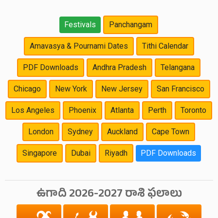
Festivals
Panchangam
Amavasya & Pournami Dates
Tithi Calendar
PDF Downloads
Andhra Pradesh
Telangana
Chicago
New York
New Jersey
San Francisco
Los Angeles
Phoenix
Atlanta
Perth
Toronto
London
Sydney
Auckland
Cape Town
Singapore
Dubai
Riyadh
PDF Downloads
ఉగాది 2026-2027 రాశి ఫలాలు