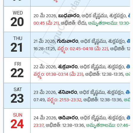
TeluguCalendar.Org
WED
20 మే 2026,
బుధవారం
, అధిక జ్యేష్ఠము, శుక్లపక్షం,
తిథ
20
00:45 (మే 21)
, అభిజిత్: లేదు,
అమృతకాలము: 13:30-1
THU
21 మే 2026,
గురువారం
, అధిక జ్యేష్ఠము, శుక్లపక్షం,
తిథ
21
16:28-17:25,
వర్జ్యం: 02:45-04:18 (మే 22)
, అభిజిత్: 12
FRI
22 మే 2026,
శుక్రవారం
, అధిక జ్యేష్ఠము, శుక్లపక్షం,
తిథి
22
వర్జ్యం: 01:38-03:14 (మే 23)
, అభిజిత్: 12:38-13:35,
అమృ
SAT
23 మే 2026,
శనివారం
, అధిక జ్యేష్ఠము, శుక్లపక్షం,
తిథి
23
07:49,
వర్జ్యం: 21:53-23:32
, అభిజిత్: 12:38-13:36,
అమృత
SUN
24 మే 2026,
ఆదివారం
, అధిక జ్యేష్ఠము, శుక్లపక్షం,
తిథ
24
23:37
, అభిజిత్: 12:38-13:36,
అమృతకాలము: 07:46-0