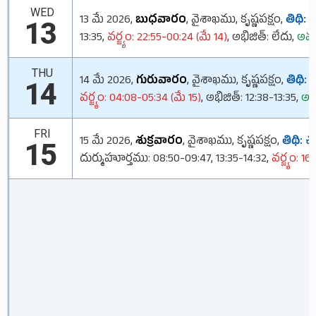
WED
13 మే 2026,
బుధవారం
, వైశాఖము, కృష్ణపక్షం,
తిథి:
ద్
13
13:35,
వర్జ్యం: 22:55-00:24 (మే 14)
, అభిజిత్: లేదు,
అమృ
THU
14 మే 2026,
గురువారం
, వైశాఖము, కృష్ణపక్షం,
తిథి:
త
14
వర్జ్యం: 04:08-05:34 (మే 15)
, అభిజిత్: 12:38-13:35,
అమ
FRI
15 మే 2026,
శుక్రవారం
, వైశాఖము, కృష్ణపక్షం,
తిథి:
చత
15
దుర్ముహూర్తము: 08:50-09:47, 13:35-14:32,
వర్జ్యం: 16