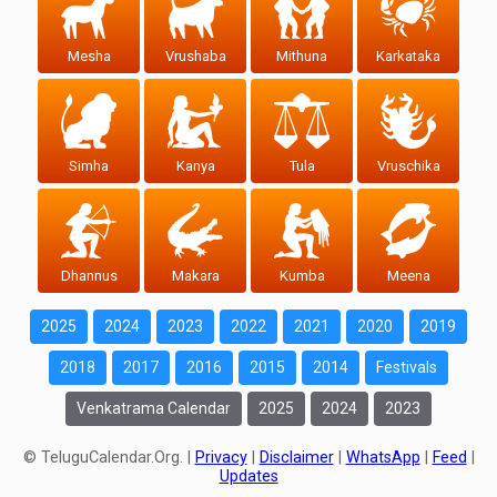
Mesha
Vrushaba
Mithuna
Karkataka
Simha
Kanya
Tula
Vruschika
Dhannus
Makara
Kumba
Meena
2025
2024
2023
2022
2021
2020
2019
2018
2017
2016
2015
2014
Festivals
Venkatrama Calendar
2025
2024
2023
© TeluguCalendar.Org. |
Privacy
|
Disclaimer
|
WhatsApp
|
Feed
|
Updates