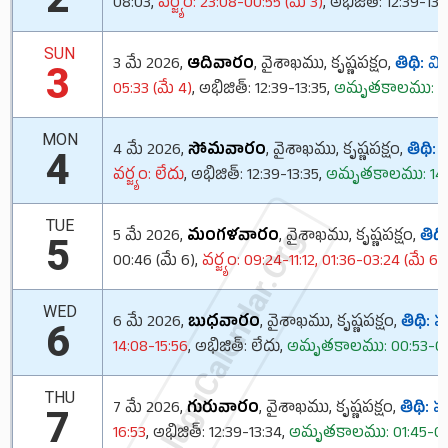
08:03,
వర్జ్యం: 23:08-00:55 (మే 3)
, అభిజిత్: 12:39-13:
SUN
3 మే 2026,
ఆదివారం
, వైశాఖము, కృష్ణపక్షం,
తిథి:
విద
3
05:33 (మే 4)
, అభిజిత్: 12:39-13:35,
అమృతకాలము: 09:
MON
4 మే 2026,
సోమవారం
, వైశాఖము, కృష్ణపక్షం,
తిథి:
త
4
వర్జ్యం: లేదు
, అభిజిత్: 12:39-13:35,
అమృతకాలము: 14:3
TUE
TeluguCalendar.Org
5 మే 2026,
మంగళవారం
, వైశాఖము, కృష్ణపక్షం,
తిథి
5
00:46 (మే 6),
వర్జ్యం: 09:24-11:12, 01:36-03:24 (మే 6)
WED
6 మే 2026,
బుధవారం
, వైశాఖము, కృష్ణపక్షం,
తిథి:
పం
6
14:08-15:56
, అభిజిత్: లేదు,
అమృతకాలము: 00:53-02:
THU
7 మే 2026,
గురువారం
, వైశాఖము, కృష్ణపక్షం,
తిథి:
షష్
7
16:53
, అభిజిత్: 12:39-13:34,
అమృతకాలము: 01:45-03: