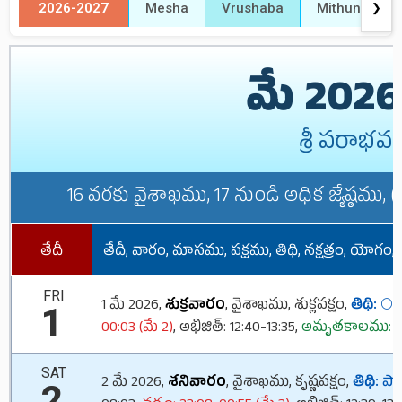
2026-2027
Mesha
Vrushaba
Mithuna
❯
మే 202
శ్రీ పరాభవ
16 వరకు వైశాఖము, 17 నుండి అధిక జ్యేష్ఠము, (1
తేదీ
తేదీ, వారం, మాసము, పక్షము, తిథి, నక్షత్రం, యో
FRI
1 మే 2026,
శుక్రవారం
, వైశాఖము, శుక్లపక్షం,
తిథి:
🌕 ప
1
00:03 (మే 2)
, అభిజిత్: 12:40-13:35,
అమృతకాలము: 06
SAT
2 మే 2026,
శనివారం
, వైశాఖము, కృష్ణపక్షం,
తిథి:
పాడ
2