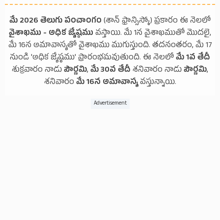
మే 2026 తెలుగు పంచాంగం
(శాన్ ఫ్రాన్సిస్కో) ప్రకారం ఈ నెలలో
వైశాఖము - అధిక జ్యేష్ఠము
వస్తాయి. మే 1న వైశాఖముతో మొదలై,
మే 16న అమావాస్యతో వైశాఖము ముగుస్తుంది. తదనంతరం, మే 17
నుండి 'అధిక జ్యేష్ఠము' ప్రారంభమవుతుంది. ఈ నెలలో
మే 1వ తేదీ
శుక్రవారం నాడు
పౌర్ణమి
,
మే 30వ తేదీ
శనివారం నాడు
పౌర్ణమి
,
శనివారం
మే 16న అమావాస్య
వస్తున్నాయి.
Advertisement