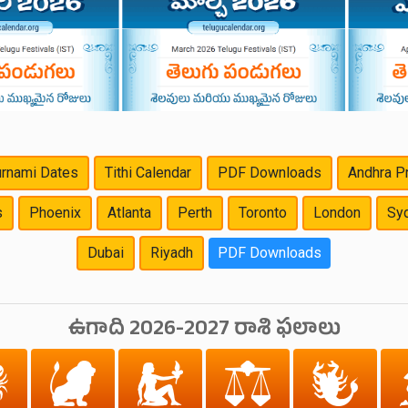
rnami Dates
Tithi Calendar
PDF Downloads
Andhra P
s
Phoenix
Atlanta
Perth
Toronto
London
Sy
Dubai
Riyadh
PDF Downloads
ఉగాది 2026-2027 రాశి ఫలాలు