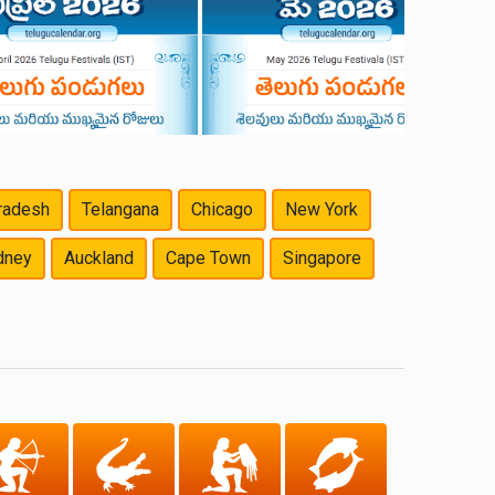
radesh
Telangana
Chicago
New York
dney
Auckland
Cape Town
Singapore