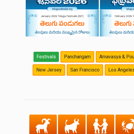
Festivals
Panchangam
Amavasya & Pou
New Jersey
San Francisco
Los Angele