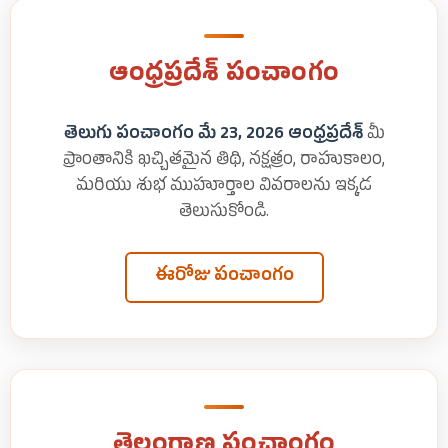
ఆంధ్రప్రదేశ్ పంచాంగం
తెలుగు పంచాంగం మే 23, 2026 ఆంధ్రప్రదేశ్
మీ
ప్రాంతానికి ఖచ్చితమైన తిథి, నక్షత్రం, రాహుకాలం,
మరియు శుభ ముహూర్తాల వివరాలను ఇక్కడ
తెలుసుకోండి.
ఈరోజు పంచాంగం
తెలంగాణ పంచాంగం