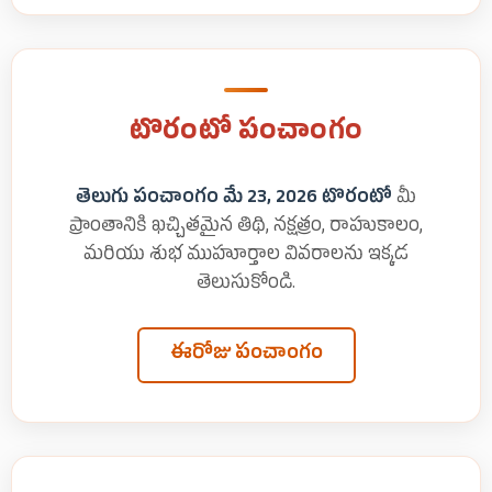
టొరంటో పంచాంగం
తెలుగు పంచాంగం మే 23, 2026 టొరంటో
మీ
ప్రాంతానికి ఖచ్చితమైన తిథి, నక్షత్రం, రాహుకాలం,
మరియు శుభ ముహూర్తాల వివరాలను ఇక్కడ
తెలుసుకోండి.
ఈరోజు పంచాంగం