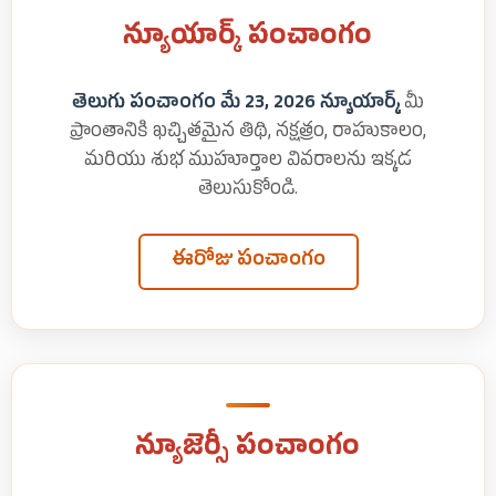
న్యూయార్క్ పంచాంగం
తెలుగు పంచాంగం మే 23, 2026 న్యూయార్క్
మీ
ప్రాంతానికి ఖచ్చితమైన తిథి, నక్షత్రం, రాహుకాలం,
మరియు శుభ ముహూర్తాల వివరాలను ఇక్కడ
తెలుసుకోండి.
ఈరోజు పంచాంగం
న్యూజెర్సీ పంచాంగం