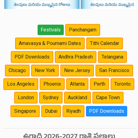
Festivals
Panchangam
Amavasya & Pournami Dates
Tithi Calendar
PDF Downloads
Andhra Pradesh
Telangana
Chicago
New York
New Jersey
San Francisco
Los Angeles
Phoenix
Atlanta
Perth
Toronto
London
Sydney
Auckland
Cape Town
Singapore
Dubai
Riyadh
PDF Downloads
ఉగాది 2026-2027 రాశి ఫలాలు