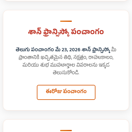
శాన్ ఫ్రాన్సిస్కో పంచాంగం
తెలుగు పంచాంగం మే 23, 2026 శాన్ ఫ్రాన్సిస్కో
మీ
ప్రాంతానికి ఖచ్చితమైన తిథి, నక్షత్రం, రాహుకాలం,
మరియు శుభ ముహూర్తాల వివరాలను ఇక్కడ
తెలుసుకోండి.
ఈరోజు పంచాంగం