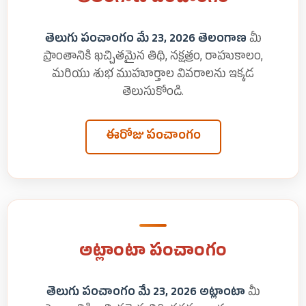
తెలుగు పంచాంగం మే 23, 2026 తెలంగాణ
మీ
ప్రాంతానికి ఖచ్చితమైన తిథి, నక్షత్రం, రాహుకాలం,
మరియు శుభ ముహూర్తాల వివరాలను ఇక్కడ
తెలుసుకోండి.
ఈరోజు పంచాంగం
అట్లాంటా పంచాంగం
తెలుగు పంచాంగం మే 23, 2026 అట్లాంటా
మీ