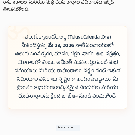
రాహుకాలం, మరియు శుభ ముహూర్తాల వివరాలను ఇక్కడ
తెలుసుకోండి.
తెలుగుక్యాలెండర్.ఆర్గ్ (TeluguCalendar.Org)
మీకందిస్తున్న
మే 23, 2026
నాటి పంచాంగంలో
తెలుగు సంవత్సరం, మాసం, పక్షం, వారం, తిథి, నక్షత్రం,
యోగాలతో పాటు.. అభిజిత్ ముహూర్తం వంటి శుభ
సమయాలు మరియు రాహుకాలం, వర్జ్యం వంటి అశుభ
సమయాల వివరాలు స్పష్టంగా అందించబడ్డాయి. మీ
ప్రాంతం ఆధారంగా ఖచ్చితమైన పండుగలు మరియు
ముహూర్తాలను క్రింది జాబితా నుండి ఎంచుకోండి.
Advertisement