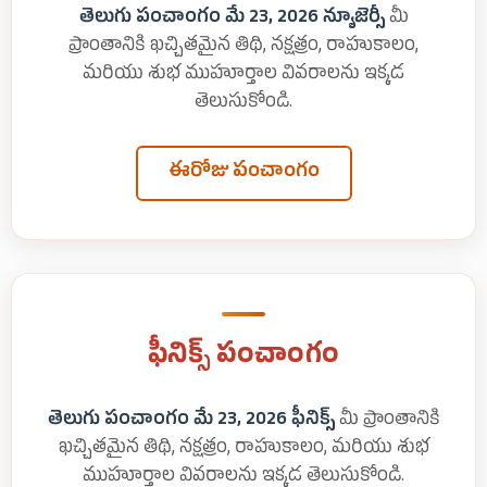
తెలుగు పంచాంగం మే 23, 2026 న్యూజెర్సీ
మీ
ప్రాంతానికి ఖచ్చితమైన తిథి, నక్షత్రం, రాహుకాలం,
మరియు శుభ ముహూర్తాల వివరాలను ఇక్కడ
తెలుసుకోండి.
ఈరోజు పంచాంగం
ఫీనిక్స్ పంచాంగం
తెలుగు పంచాంగం మే 23, 2026 ఫీనిక్స్
మీ ప్రాంతానికి
ఖచ్చితమైన తిథి, నక్షత్రం, రాహుకాలం, మరియు శుభ
ముహూర్తాల వివరాలను ఇక్కడ తెలుసుకోండి.