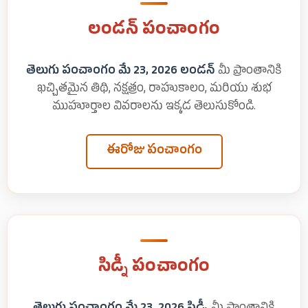
లండన్ పంచాంగం
తెలుగు పంచాంగం మే 23, 2026 లండన్
మీ ప్రాంతానికి
ఖచ్చితమైన తిథి, నక్షత్రం, రాహుకాలం, మరియు శుభ
ముహూర్తాల వివరాలను ఇక్కడ తెలుసుకోండి.
ఈరోజు పంచాంగం
సిడ్నీ పంచాంగం