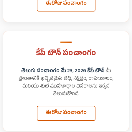
ఈరోజు పంచాంగం
కేప్ టౌన్ పంచాంగం
తెలుగు పంచాంగం మే 23, 2026 కేప్ టౌన్
మీ
ప్రాంతానికి ఖచ్చితమైన తిథి, నక్షత్రం, రాహుకాలం,
మరియు శుభ ముహూర్తాల వివరాలను ఇక్కడ
తెలుసుకోండి.
ఈరోజు పంచాంగం