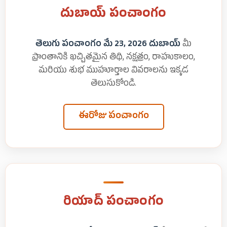
దుబాయ్ పంచాంగం
తెలుగు పంచాంగం మే 23, 2026 దుబాయ్
మీ
ప్రాంతానికి ఖచ్చితమైన తిథి, నక్షత్రం, రాహుకాలం,
మరియు శుభ ముహూర్తాల వివరాలను ఇక్కడ
తెలుసుకోండి.
ఈరోజు పంచాంగం
రియాద్ పంచాంగం