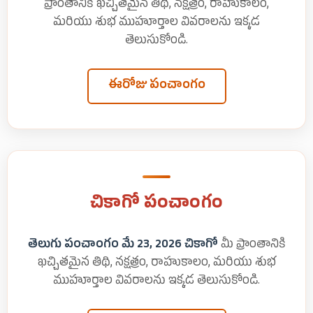
ప్రాంతానికి ఖచ్చితమైన తిథి, నక్షత్రం, రాహుకాలం,
మరియు శుభ ముహూర్తాల వివరాలను ఇక్కడ
తెలుసుకోండి.
ఈరోజు పంచాంగం
చికాగో పంచాంగం
తెలుగు పంచాంగం మే 23, 2026 చికాగో
మీ ప్రాంతానికి
ఖచ్చితమైన తిథి, నక్షత్రం, రాహుకాలం, మరియు శుభ
ముహూర్తాల వివరాలను ఇక్కడ తెలుసుకోండి.