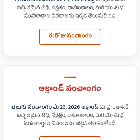
తెలుగు పంచాంగం మే 23, 2026 సిడ్నీ
మీ ప్రాంతానికి
ఖచ్చితమైన తిథి, నక్షత్రం, రాహుకాలం, మరియు శుభ
ముహూర్తాల వివరాలను ఇక్కడ తెలుసుకోండి.
ఈరోజు పంచాంగం
ఆక్లాండ్ పంచాంగం
తెలుగు పంచాంగం మే 23, 2026 ఆక్లాండ్
మీ ప్రాంతానికి
ఖచ్చితమైన తిథి, నక్షత్రం, రాహుకాలం, మరియు శుభ
ముహూర్తాల వివరాలను ఇక్కడ తెలుసుకోండి.