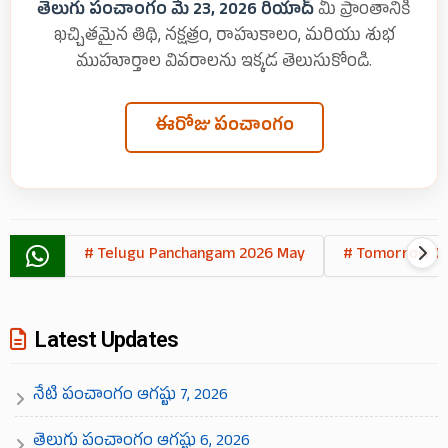
తెలుగు పంచాంగం మే 23, 2026 రియాద్
మీ ప్రాంతానికి
ఖచ్చితమైన తిథి, నక్షత్రం, రాహుకాలం, మరియు శుభ
ముహూర్తాల వివరాలను ఇక్కడ తెలుసుకోండి.
ఈరోజు పంచాంగం
# Telugu Panchangam 2026 May
# Tomorrow T
Latest Updates
నేటి పంచాంగం ఆగష్టు 7, 2026
తెలుగు పంచాంగం ఆగష్టు 6, 2026