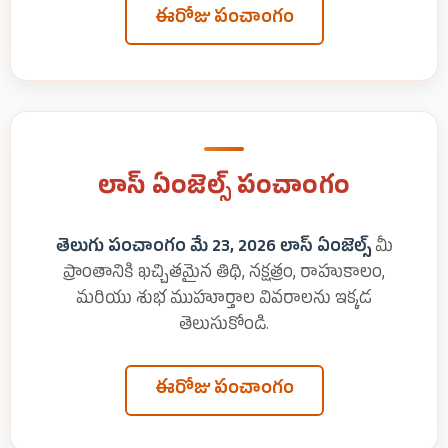
ఈరోజు పంచాంగం
లాస్ ఏంజెల్స్ పంచాంగం
తెలుగు పంచాంగం మే 23, 2026 లాస్ ఏంజెల్స్
మీ
ప్రాంతానికి ఖచ్చితమైన తిథి, నక్షత్రం, రాహుకాలం,
మరియు శుభ ముహూర్తాల వివరాలను ఇక్కడ
తెలుసుకోండి.
ఈరోజు పంచాంగం