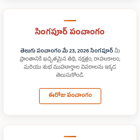
సింగపూర్ పంచాంగం
తెలుగు పంచాంగం మే 23, 2026 సింగపూర్
మీ
ప్రాంతానికి ఖచ్చితమైన తిథి, నక్షత్రం, రాహుకాలం,
మరియు శుభ ముహూర్తాల వివరాలను ఇక్కడ
తెలుసుకోండి.
ఈరోజు పంచాంగం