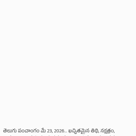
తెలుగు పంచాంగం మే 23, 2026... ఖచ్చితమైన తిథి, నక్షత్రం,