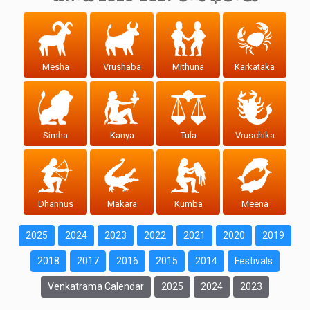
Mesha
Vrushaba
Mithuna
Karkataka
Simha
Kanya
Tula
Vruschika
Dhannus
Makara
Kumba
Meena
2025
2024
2023
2022
2021
2020
2019
2018
2017
2016
2015
2014
Festivals
Venkatrama Calendar
2025
2024
2023