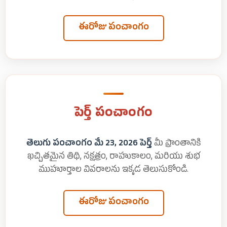
ఈరోజు పంచాంగం
పెర్త్ పంచాంగం
తెలుగు పంచాంగం మే 23, 2026 పెర్త్
మీ ప్రాంతానికి
ఖచ్చితమైన తిథి, నక్షత్రం, రాహుకాలం, మరియు శుభ
ముహూర్తాల వివరాలను ఇక్కడ తెలుసుకోండి.
ఈరోజు పంచాంగం