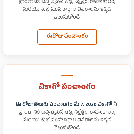
ప్రాంతానికి ఖచ్చితమైన తిథి, నక్షత్రం, రాహుకాలం,
మరియు శుభ ముహూర్తాల వివరాలను ఇక్కడ
తెలుసుకోండి.
ఈరోజు పంచాంగం
చికాగో పంచాంగం
ఈ రోజు తెలుగు పంచాంగం మే 7, 2026 చికాగో
మీ
ప్రాంతానికి ఖచ్చితమైన తిథి, నక్షత్రం, రాహుకాలం,
మరియు శుభ ముహూర్తాల వివరాలను ఇక్కడ
తెలుసుకోండి.