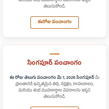
మరియు శుభ ముహూర్తాల వివరాలను ఇక్కడ
తెలుసుకోండి.
ఈరోజు పంచాంగం
సింగపూర్ పంచాంగం
ఈ రోజు తెలుగు పంచాంగం మే 7, 2026 సింగపూర్
మీ
ప్రాంతానికి ఖచ్చితమైన తిథి, నక్షత్రం, రాహుకాలం,
మరియు శుభ ముహూర్తాల వివరాలను ఇక్కడ
తెలుసుకోండి.