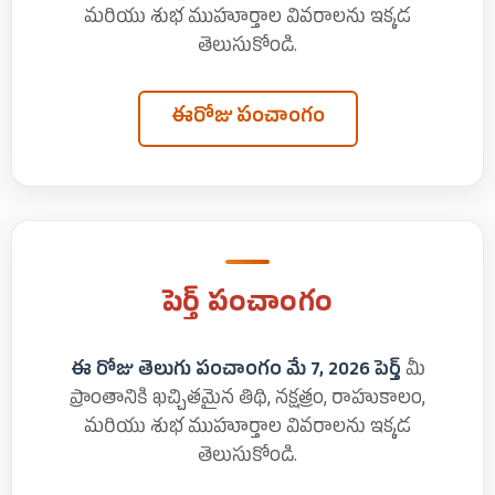
మరియు శుభ ముహూర్తాల వివరాలను ఇక్కడ
తెలుసుకోండి.
ఈరోజు పంచాంగం
పెర్త్ పంచాంగం
ఈ రోజు తెలుగు పంచాంగం మే 7, 2026 పెర్త్
మీ
ప్రాంతానికి ఖచ్చితమైన తిథి, నక్షత్రం, రాహుకాలం,
మరియు శుభ ముహూర్తాల వివరాలను ఇక్కడ
తెలుసుకోండి.