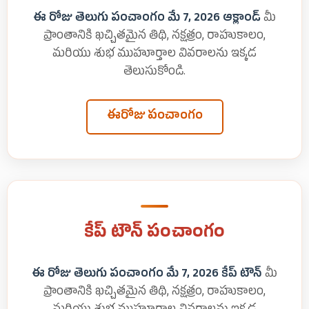
ఈ రోజు తెలుగు పంచాంగం మే 7, 2026 ఆక్లాండ్
మీ
ప్రాంతానికి ఖచ్చితమైన తిథి, నక్షత్రం, రాహుకాలం,
మరియు శుభ ముహూర్తాల వివరాలను ఇక్కడ
తెలుసుకోండి.
ఈరోజు పంచాంగం
కేప్ టౌన్ పంచాంగం
ఈ రోజు తెలుగు పంచాంగం మే 7, 2026 కేప్ టౌన్
మీ
ప్రాంతానికి ఖచ్చితమైన తిథి, నక్షత్రం, రాహుకాలం,