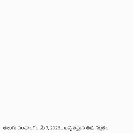
తెలుగు పంచాంగం మే 7, 2026... ఖచ్చితమైన తిథి, నక్షత్రం,