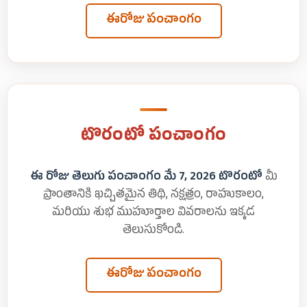
ఈరోజు పంచాంగం
టొరంటో పంచాంగం
ఈ రోజు తెలుగు పంచాంగం మే 7, 2026 టొరంటో
మీ
ప్రాంతానికి ఖచ్చితమైన తిథి, నక్షత్రం, రాహుకాలం,
మరియు శుభ ముహూర్తాల వివరాలను ఇక్కడ
తెలుసుకోండి.
ఈరోజు పంచాంగం