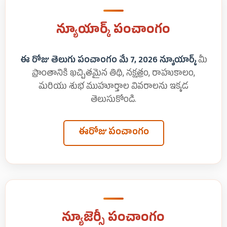
న్యూయార్క్ పంచాంగం
ఈ రోజు తెలుగు పంచాంగం మే 7, 2026 న్యూయార్క్
మీ
ప్రాంతానికి ఖచ్చితమైన తిథి, నక్షత్రం, రాహుకాలం,
మరియు శుభ ముహూర్తాల వివరాలను ఇక్కడ
తెలుసుకోండి.
ఈరోజు పంచాంగం
న్యూజెర్సీ పంచాంగం