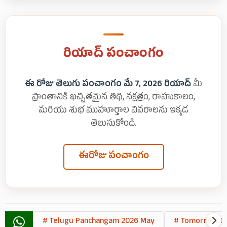
రియాద్ పంచాంగం
ఈ రోజు తెలుగు పంచాంగం మే 7, 2026 రియాద్
మీ
ప్రాంతానికి ఖచ్చితమైన తిథి, నక్షత్రం, రాహుకాలం,
మరియు శుభ ముహూర్తాల వివరాలను ఇక్కడ
తెలుసుకోండి.
ఈరోజు పంచాంగం
# Telugu Panchangam 2026 May
# Tomorrow T