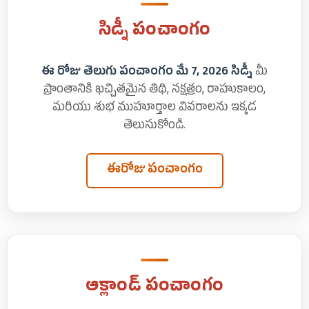
సిడ్నీ పంచాంగం
ఈ రోజు తెలుగు పంచాంగం మే 7, 2026 సిడ్నీ
మీ
ప్రాంతానికి ఖచ్చితమైన తిథి, నక్షత్రం, రాహుకాలం,
మరియు శుభ ముహూర్తాల వివరాలను ఇక్కడ
తెలుసుకోండి.
ఈరోజు పంచాంగం
ఆక్లాండ్ పంచాంగం