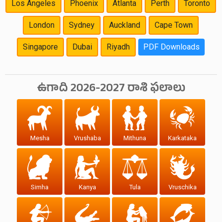
Los Angeles
Phoenix
Atlanta
Perth
Toronto
London
Sydney
Auckland
Cape Town
Singapore
Dubai
Riyadh
PDF Downloads
ఉగాది 2026-2027 రాశి ఫలాలు
Mesha
Vrushaba
Mithuna
Karkataka
Simha
Kanya
Tula
Vruschika