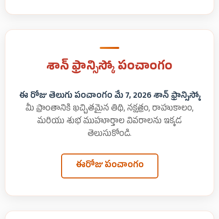
శాన్ ఫ్రాన్సిస్కో పంచాంగం
ఈ రోజు తెలుగు పంచాంగం మే 7, 2026 శాన్ ఫ్రాన్సిస్కో
మీ ప్రాంతానికి ఖచ్చితమైన తిథి, నక్షత్రం, రాహుకాలం,
మరియు శుభ ముహూర్తాల వివరాలను ఇక్కడ
తెలుసుకోండి.
ఈరోజు పంచాంగం