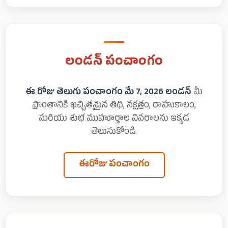
లండన్ పంచాంగం
ఈ రోజు తెలుగు పంచాంగం మే 7, 2026 లండన్
మీ
ప్రాంతానికి ఖచ్చితమైన తిథి, నక్షత్రం, రాహుకాలం,
మరియు శుభ ముహూర్తాల వివరాలను ఇక్కడ
తెలుసుకోండి.
ఈరోజు పంచాంగం