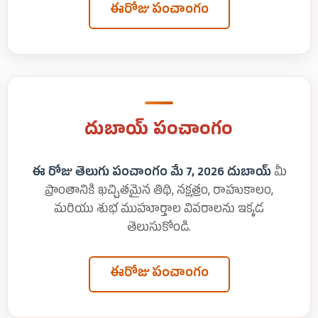
ఈరోజు పంచాంగం
దుబాయ్ పంచాంగం
ఈ రోజు తెలుగు పంచాంగం మే 7, 2026 దుబాయ్
మీ
ప్రాంతానికి ఖచ్చితమైన తిథి, నక్షత్రం, రాహుకాలం,
మరియు శుభ ముహూర్తాల వివరాలను ఇక్కడ
తెలుసుకోండి.
ఈరోజు పంచాంగం