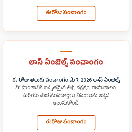
ఈరోజు పంచాంగం
లాస్ ఏంజెల్స్ పంచాంగం
ఈ రోజు తెలుగు పంచాంగం మే 7, 2026 లాస్ ఏంజెల్స్
మీ ప్రాంతానికి ఖచ్చితమైన తిథి, నక్షత్రం, రాహుకాలం,
మరియు శుభ ముహూర్తాల వివరాలను ఇక్కడ
తెలుసుకోండి.
ఈరోజు పంచాంగం