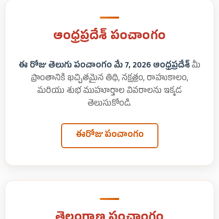
ఆంధ్రప్రదేశ్ పంచాంగం
ఈ రోజు తెలుగు పంచాంగం మే 7, 2026 ఆంధ్రప్రదేశ్
మీ
ప్రాంతానికి ఖచ్చితమైన తిథి, నక్షత్రం, రాహుకాలం,
మరియు శుభ ముహూర్తాల వివరాలను ఇక్కడ
తెలుసుకోండి.
ఈరోజు పంచాంగం
తెలంగాణ పంచాంగం