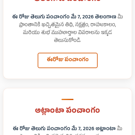
ఈ రోజు తెలుగు పంచాంగం మే 7, 2026 తెలంగాణ
మీ
ప్రాంతానికి ఖచ్చితమైన తిథి, నక్షత్రం, రాహుకాలం,
మరియు శుభ ముహూర్తాల వివరాలను ఇక్కడ
తెలుసుకోండి.
ఈరోజు పంచాంగం
అట్లాంటా పంచాంగం
ఈ రోజు తెలుగు పంచాంగం మే 7, 2026 అట్లాంటా
మీ