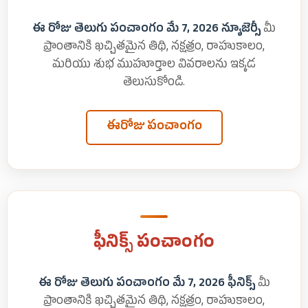
ఈ రోజు తెలుగు పంచాంగం మే 7, 2026 న్యూజెర్సీ
మీ
ప్రాంతానికి ఖచ్చితమైన తిథి, నక్షత్రం, రాహుకాలం,
మరియు శుభ ముహూర్తాల వివరాలను ఇక్కడ
తెలుసుకోండి.
ఈరోజు పంచాంగం
ఫీనిక్స్ పంచాంగం
ఈ రోజు తెలుగు పంచాంగం మే 7, 2026 ఫీనిక్స్
మీ
ప్రాంతానికి ఖచ్చితమైన తిథి, నక్షత్రం, రాహుకాలం,