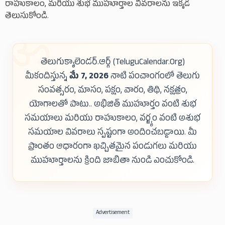
రాహుకాలం, మరియు శుభ ముహూర్తాల వివరాలను ఇక్కడ
తెలుసుకోండి.
తెలుగుక్యాలెండర్.ఆర్గ్ (TeluguCalendar.Org)
మీకందిస్తున్న
మే 7, 2026
నాటి పంచాంగంలో తెలుగు
సంవత్సరం, మాసం, పక్షం, వారం, తిథి, నక్షత్రం,
యోగాలతో పాటు.. అభిజిత్ ముహూర్తం వంటి శుభ
సమయాలు మరియు రాహుకాలం, వర్జ్యం వంటి అశుభ
సమయాల వివరాలు స్పష్టంగా అందించబడ్డాయి. మీ
ప్రాంతం ఆధారంగా ఖచ్చితమైన పండుగలు మరియు
ముహూర్తాలను క్రింది జాబితా నుండి ఎంచుకోండి.
Advertisement