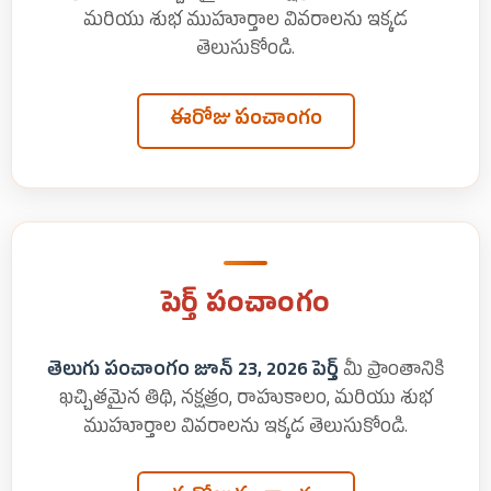
మరియు శుభ ముహూర్తాల వివరాలను ఇక్కడ
తెలుసుకోండి.
ఈరోజు పంచాంగం
పెర్త్ పంచాంగం
తెలుగు పంచాంగం జూన్ 23, 2026 పెర్త్
మీ ప్రాంతానికి
ఖచ్చితమైన తిథి, నక్షత్రం, రాహుకాలం, మరియు శుభ
ముహూర్తాల వివరాలను ఇక్కడ తెలుసుకోండి.