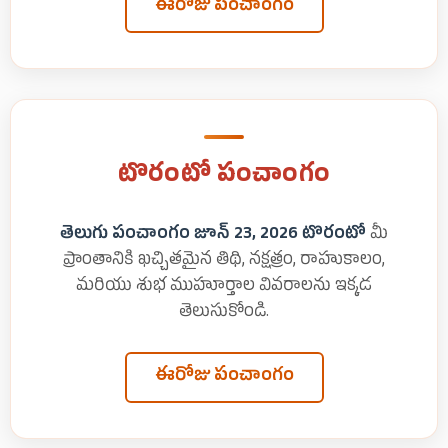
ఈరోజు పంచాంగం
టొరంటో పంచాంగం
తెలుగు పంచాంగం జూన్ 23, 2026 టొరంటో
మీ
ప్రాంతానికి ఖచ్చితమైన తిథి, నక్షత్రం, రాహుకాలం,
మరియు శుభ ముహూర్తాల వివరాలను ఇక్కడ
తెలుసుకోండి.
ఈరోజు పంచాంగం