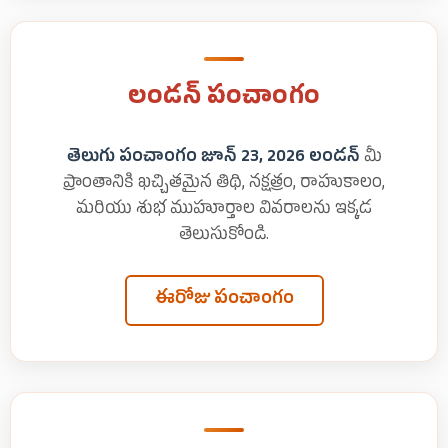
లండన్ పంచాంగం
తెలుగు పంచాంగం జూన్ 23, 2026 లండన్
మీ
ప్రాంతానికి ఖచ్చితమైన తిథి, నక్షత్రం, రాహుకాలం,
మరియు శుభ ముహూర్తాల వివరాలను ఇక్కడ
తెలుసుకోండి.
ఈరోజు పంచాంగం