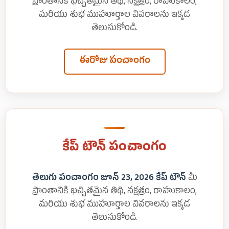
ప్రాంతానికి ఖచ్చితమైన తిథి, నక్షత్రం, రాహుకాలం,
మరియు శుభ ముహూర్తాల వివరాలను ఇక్కడ
తెలుసుకోండి.
ఈరోజు పంచాంగం
కేప్ టౌన్ పంచాంగం
తెలుగు పంచాంగం జూన్ 23, 2026 కేప్ టౌన్
మీ
ప్రాంతానికి ఖచ్చితమైన తిథి, నక్షత్రం, రాహుకాలం,
మరియు శుభ ముహూర్తాల వివరాలను ఇక్కడ
తెలుసుకోండి.