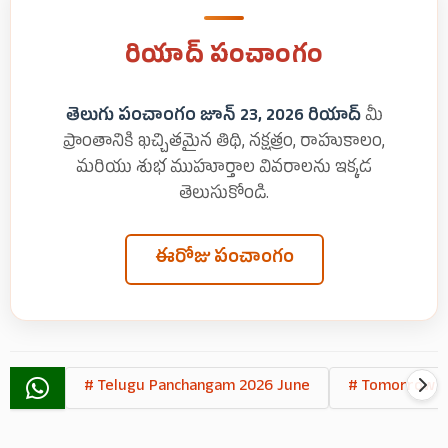
రియాద్ పంచాంగం
తెలుగు పంచాంగం జూన్ 23, 2026 రియాద్
మీ
ప్రాంతానికి ఖచ్చితమైన తిథి, నక్షత్రం, రాహుకాలం,
మరియు శుభ ముహూర్తాల వివరాలను ఇక్కడ
తెలుసుకోండి.
ఈరోజు పంచాంగం
# Telugu Panchangam 2026 June
# Tomorrow T