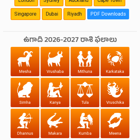
London
Sydney
Auckland
Cape Town
Singapore
Dubai
Riyadh
PDF Downloads
ఉగాది 2026-2027 రాశి ఫలాలు
Mesha
Vrushaba
Mithuna
Karkataka
Simha
Kanya
Tula
Vruschika
Dhannus
Makara
Kumba
Meena