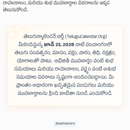
రాహుకాలం, మరియు శుభ ముహూర్తాల వివరాలను ఇక్కడ
తెలుసుకోండి.
తెలుగుక్యాలెండర్.ఆర్గ్ (TeluguCalendar.Org)
మీకందిస్తున్న
జూన్ 23, 2026
నాటి పంచాంగంలో
తెలుగు సంవత్సరం, మాసం, పక్షం, వారం, తిథి, నక్షత్రం,
యోగాలతో పాటు.. అభిజిత్ ముహూర్తం వంటి శుభ
సమయాలు మరియు రాహుకాలం, వర్జ్యం వంటి అశుభ
సమయాల వివరాలు స్పష్టంగా అందించబడ్డాయి. మీ
ప్రాంతం ఆధారంగా ఖచ్చితమైన పండుగలు మరియు
ముహూర్తాలను క్రింది జాబితా నుండి ఎంచుకోండి.
Advertisement