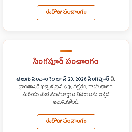
ఈరోజు పంచాంగం
సింగపూర్ పంచాంగం
తెలుగు పంచాంగం జూన్ 23, 2026 సింగపూర్
మీ
ప్రాంతానికి ఖచ్చితమైన తిథి, నక్షత్రం, రాహుకాలం,
మరియు శుభ ముహూర్తాల వివరాలను ఇక్కడ
తెలుసుకోండి.
ఈరోజు పంచాంగం