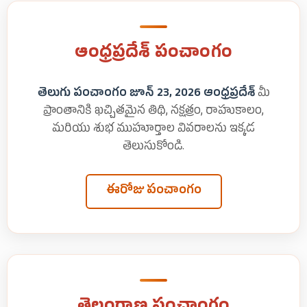
ఆంధ్రప్రదేశ్ పంచాంగం
తెలుగు పంచాంగం జూన్ 23, 2026 ఆంధ్రప్రదేశ్
మీ
ప్రాంతానికి ఖచ్చితమైన తిథి, నక్షత్రం, రాహుకాలం,
మరియు శుభ ముహూర్తాల వివరాలను ఇక్కడ
తెలుసుకోండి.
ఈరోజు పంచాంగం