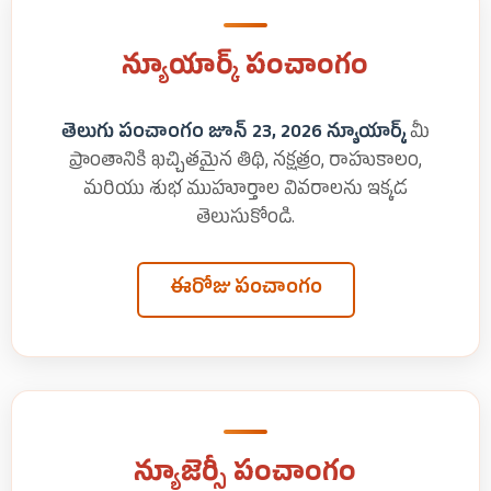
న్యూయార్క్ పంచాంగం
తెలుగు పంచాంగం జూన్ 23, 2026 న్యూయార్క్
మీ
ప్రాంతానికి ఖచ్చితమైన తిథి, నక్షత్రం, రాహుకాలం,
మరియు శుభ ముహూర్తాల వివరాలను ఇక్కడ
తెలుసుకోండి.
ఈరోజు పంచాంగం
న్యూజెర్సీ పంచాంగం