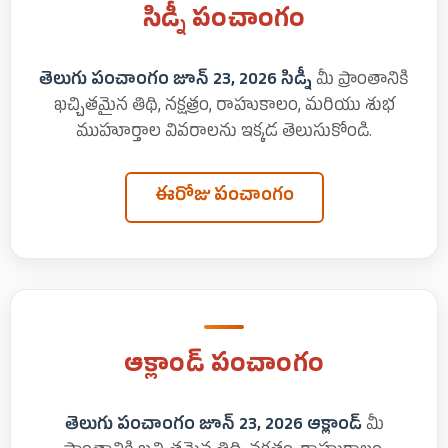
సిడ్నీ పంచాంగం
తెలుగు పంచాంగం జూన్ 23, 2026 సిడ్నీ
మీ ప్రాంతానికి
ఖచ్చితమైన తిథి, నక్షత్రం, రాహుకాలం, మరియు శుభ
ముహూర్తాల వివరాలను ఇక్కడ తెలుసుకోండి.
ఈరోజు పంచాంగం
ఆక్లాండ్ పంచాంగం
తెలుగు పంచాంగం జూన్ 23, 2026 ఆక్లాండ్
మీ