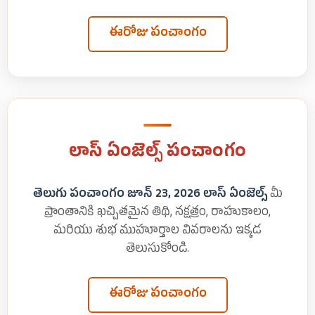
ఈరోజు పంచాంగం
లాస్ ఏంజెల్స్ పంచాంగం
తెలుగు పంచాంగం జూన్ 23, 2026 లాస్ ఏంజెల్స్
మీ
ప్రాంతానికి ఖచ్చితమైన తిథి, నక్షత్రం, రాహుకాలం,
మరియు శుభ ముహూర్తాల వివరాలను ఇక్కడ
తెలుసుకోండి.
ఈరోజు పంచాంగం