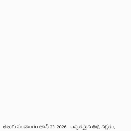
తెలుగు పంచాంగం జూన్ 23, 2026... ఖచ్చితమైన తిథి, నక్షత్రం,