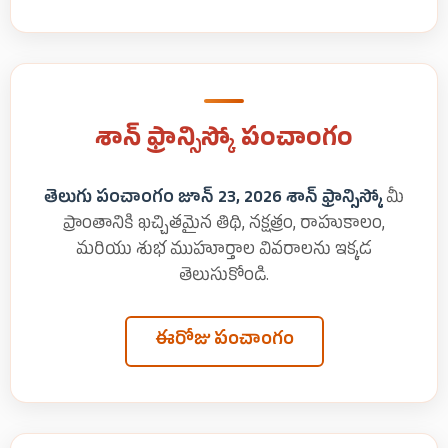
శాన్ ఫ్రాన్సిస్కో పంచాంగం
తెలుగు పంచాంగం జూన్ 23, 2026 శాన్ ఫ్రాన్సిస్కో
మీ
ప్రాంతానికి ఖచ్చితమైన తిథి, నక్షత్రం, రాహుకాలం,
మరియు శుభ ముహూర్తాల వివరాలను ఇక్కడ
తెలుసుకోండి.
ఈరోజు పంచాంగం