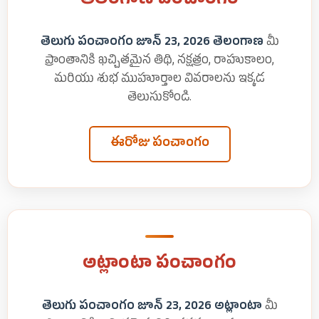
తెలంగాణ పంచాంగం
తెలుగు పంచాంగం జూన్ 23, 2026 తెలంగాణ
మీ
ప్రాంతానికి ఖచ్చితమైన తిథి, నక్షత్రం, రాహుకాలం,
మరియు శుభ ముహూర్తాల వివరాలను ఇక్కడ
తెలుసుకోండి.
ఈరోజు పంచాంగం
అట్లాంటా పంచాంగం
తెలుగు పంచాంగం జూన్ 23, 2026 అట్లాంటా
మీ