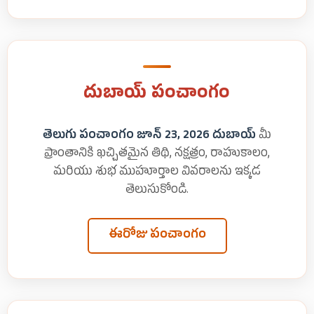
దుబాయ్ పంచాంగం
తెలుగు పంచాంగం జూన్ 23, 2026 దుబాయ్
మీ
ప్రాంతానికి ఖచ్చితమైన తిథి, నక్షత్రం, రాహుకాలం,
మరియు శుభ ముహూర్తాల వివరాలను ఇక్కడ
తెలుసుకోండి.
ఈరోజు పంచాంగం