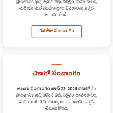
ప్రాంతానికి ఖచ్చితమైన తిథి, నక్షత్రం, రాహుకాలం,
మరియు శుభ ముహూర్తాల వివరాలను ఇక్కడ
తెలుసుకోండి.
ఈరోజు పంచాంగం
చికాగో పంచాంగం
తెలుగు పంచాంగం జూన్ 23, 2026 చికాగో
మీ
ప్రాంతానికి ఖచ్చితమైన తిథి, నక్షత్రం, రాహుకాలం,
మరియు శుభ ముహూర్తాల వివరాలను ఇక్కడ
తెలుసుకోండి.