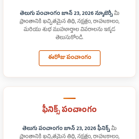
తెలుగు పంచాంగం జూన్ 23, 2026 న్యూజెర్సీ
మీ
ప్రాంతానికి ఖచ్చితమైన తిథి, నక్షత్రం, రాహుకాలం,
మరియు శుభ ముహూర్తాల వివరాలను ఇక్కడ
తెలుసుకోండి.
ఈరోజు పంచాంగం
ఫీనిక్స్ పంచాంగం
తెలుగు పంచాంగం జూన్ 23, 2026 ఫీనిక్స్
మీ
ప్రాంతానికి ఖచ్చితమైన తిథి, నక్షత్రం, రాహుకాలం,