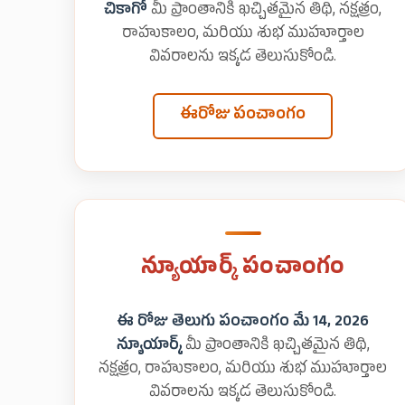
చికాగో
మీ ప్రాంతానికి ఖచ్చితమైన తిథి, నక్షత్రం,
రాహుకాలం, మరియు శుభ ముహూర్తాల
వివరాలను ఇక్కడ తెలుసుకోండి.
ఈరోజు పంచాంగం
న్యూయార్క్ పంచాంగం
ఈ రోజు తెలుగు పంచాంగం మే 14, 2026
న్యూయార్క్
మీ ప్రాంతానికి ఖచ్చితమైన తిథి,
నక్షత్రం, రాహుకాలం, మరియు శుభ ముహూర్తాల
వివరాలను ఇక్కడ తెలుసుకోండి.