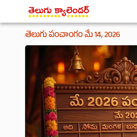
తెలుగు పంచాంగం మే 14, 2026