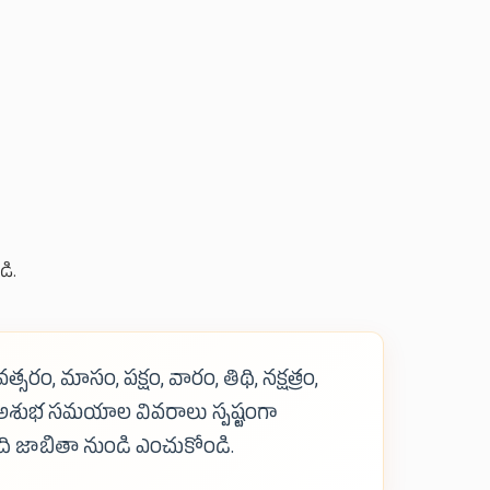
డి.
ం, మాసం, పక్షం, వారం, తిథి, నక్షత్రం,
అశుభ సమయాల వివరాలు స్పష్టంగా
ి జాబితా నుండి ఎంచుకోండి.