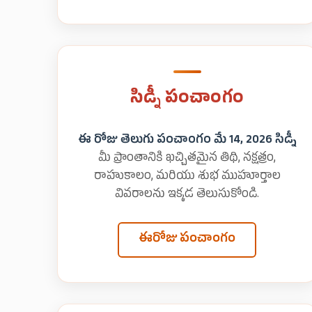
సిడ్నీ పంచాంగం
ఈ రోజు తెలుగు పంచాంగం మే 14, 2026 సిడ్నీ
మీ ప్రాంతానికి ఖచ్చితమైన తిథి, నక్షత్రం,
రాహుకాలం, మరియు శుభ ముహూర్తాల
వివరాలను ఇక్కడ తెలుసుకోండి.
ఈరోజు పంచాంగం