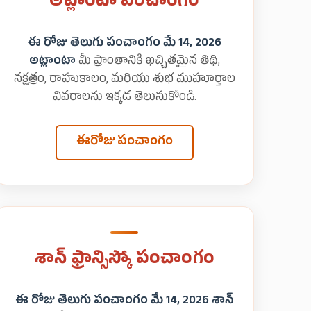
అట్లాంటా పంచాంగం
ఈ రోజు తెలుగు పంచాంగం మే 14, 2026
అట్లాంటా
మీ ప్రాంతానికి ఖచ్చితమైన తిథి,
నక్షత్రం, రాహుకాలం, మరియు శుభ ముహూర్తాల
వివరాలను ఇక్కడ తెలుసుకోండి.
ఈరోజు పంచాంగం
శాన్ ఫ్రాన్సిస్కో పంచాంగం
ఈ రోజు తెలుగు పంచాంగం మే 14, 2026 శాన్