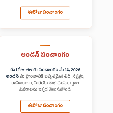
ఈరోజు పంచాంగం
లండన్ పంచాంగం
ఈ రోజు తెలుగు పంచాంగం మే 14, 2026
లండన్
మీ ప్రాంతానికి ఖచ్చితమైన తిథి, నక్షత్రం,
రాహుకాలం, మరియు శుభ ముహూర్తాల
వివరాలను ఇక్కడ తెలుసుకోండి.
ఈరోజు పంచాంగం