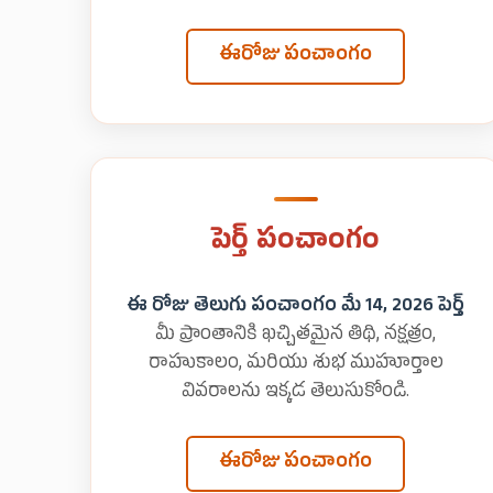
ఈరోజు పంచాంగం
పెర్త్ పంచాంగం
ఈ రోజు తెలుగు పంచాంగం మే 14, 2026 పెర్త్
మీ ప్రాంతానికి ఖచ్చితమైన తిథి, నక్షత్రం,
రాహుకాలం, మరియు శుభ ముహూర్తాల
వివరాలను ఇక్కడ తెలుసుకోండి.
ఈరోజు పంచాంగం