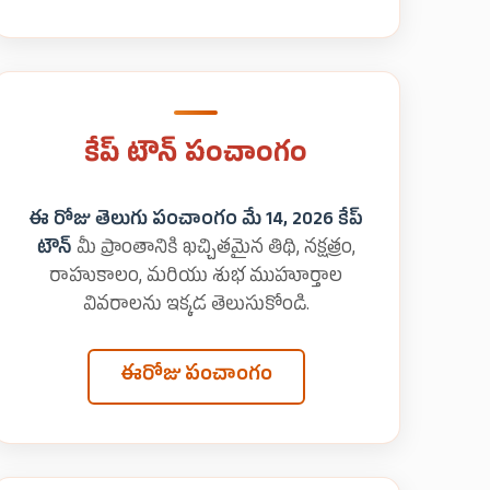
కేప్ టౌన్ పంచాంగం
ఈ రోజు తెలుగు పంచాంగం మే 14, 2026 కేప్
టౌన్
మీ ప్రాంతానికి ఖచ్చితమైన తిథి, నక్షత్రం,
రాహుకాలం, మరియు శుభ ముహూర్తాల
వివరాలను ఇక్కడ తెలుసుకోండి.
ఈరోజు పంచాంగం