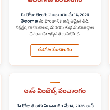
తెలంగాణ పంచాంగం
ఈ రోజు తెలుగు పంచాంగం మే 14, 2026
తెలంగాణ
మీ ప్రాంతానికి ఖచ్చితమైన తిథి,
నక్షత్రం, రాహుకాలం, మరియు శుభ ముహూర్తాల
వివరాలను ఇక్కడ తెలుసుకోండి.
ఈరోజు పంచాంగం
లాస్ ఏంజెల్స్ పంచాంగం
ఈ రోజు తెలుగు పంచాంగం మే 14, 2026 లాస్