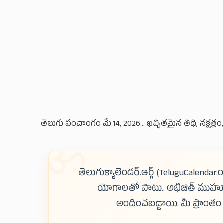
తెలుగు పంచాంగం మే 14, 2026... ఖచ్చితమైన తిథి, నక్
తెలుగుక్యాలెండర్.ఆర్గ్ (TeluguCalendar.O
యోగాలతో పాటు.. అభిజిత్ ముహూ
అందించబడ్డాయి. మీ ప్రాంత