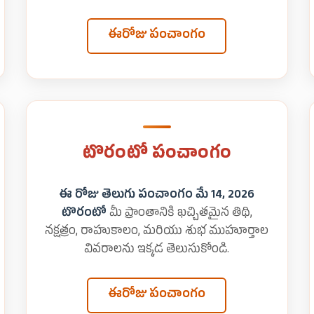
ఈరోజు పంచాంగం
టొరంటో పంచాంగం
ఈ రోజు తెలుగు పంచాంగం మే 14, 2026
టొరంటో
మీ ప్రాంతానికి ఖచ్చితమైన తిథి,
నక్షత్రం, రాహుకాలం, మరియు శుభ ముహూర్తాల
వివరాలను ఇక్కడ తెలుసుకోండి.
ఈరోజు పంచాంగం