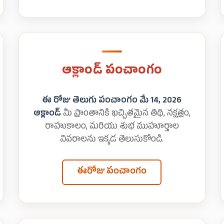
ఆక్లాండ్ పంచాంగం
ఈ రోజు తెలుగు పంచాంగం మే 14, 2026
ఆక్లాండ్
మీ ప్రాంతానికి ఖచ్చితమైన తిథి, నక్షత్రం,
రాహుకాలం, మరియు శుభ ముహూర్తాల
వివరాలను ఇక్కడ తెలుసుకోండి.
ఈరోజు పంచాంగం