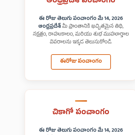
ఆంధ్రప్రదేశ్ పంచాంగం
ఈ రోజు తెలుగు పంచాంగం మే 14, 2026
ఆంధ్రప్రదేశ్
మీ ప్రాంతానికి ఖచ్చితమైన తిథి,
నక్షత్రం, రాహుకాలం, మరియు శుభ ముహూర్తాల
వివరాలను ఇక్కడ తెలుసుకోండి.
ఈరోజు పంచాంగం
చికాగో పంచాంగం
ఈ రోజు తెలుగు పంచాంగం మే 14, 2026