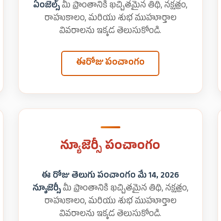
ఏంజెల్స్
మీ ప్రాంతానికి ఖచ్చితమైన తిథి, నక్షత్రం,
రాహుకాలం, మరియు శుభ ముహూర్తాల
వివరాలను ఇక్కడ తెలుసుకోండి.
ఈరోజు పంచాంగం
న్యూజెర్సీ పంచాంగం
ఈ రోజు తెలుగు పంచాంగం మే 14, 2026
న్యూజెర్సీ
మీ ప్రాంతానికి ఖచ్చితమైన తిథి, నక్షత్రం,
రాహుకాలం, మరియు శుభ ముహూర్తాల
వివరాలను ఇక్కడ తెలుసుకోండి.