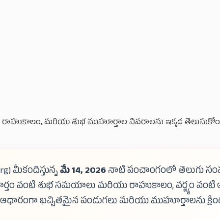
షత్రం, రాహుకాలం, మరియు శుభ ముహూర్తాల వివరాలను ఇక్కడ తెలుసుకోం
rg) మీకందిస్తున్న
మే 14, 2026
నాటి పంచాంగంలో తెలుగు సంవత్సర
ర్తం వంటి శుభ సమయాలు మరియు రాహుకాలం, వర్జ్యం వంటి 
ం ఆధారంగా ఖచ్చితమైన పండుగలు మరియు ముహూర్తాలను క్రింద