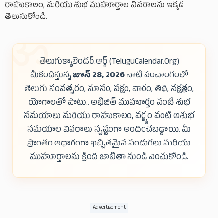
రాహుకాలం, మరియు శుభ ముహూర్తాల వివరాలను ఇక్కడ
తెలుసుకోండి.
తెలుగుక్యాలెండర్.ఆర్గ్ (TeluguCalendar.Org)
మీకందిస్తున్న
జూన్ 28, 2026
నాటి పంచాంగంలో
తెలుగు సంవత్సరం, మాసం, పక్షం, వారం, తిథి, నక్షత్రం,
యోగాలతో పాటు.. అభిజిత్ ముహూర్తం వంటి శుభ
సమయాలు మరియు రాహుకాలం, వర్జ్యం వంటి అశుభ
సమయాల వివరాలు స్పష్టంగా అందించబడ్డాయి. మీ
ప్రాంతం ఆధారంగా ఖచ్చితమైన పండుగలు మరియు
ముహూర్తాలను క్రింది జాబితా నుండి ఎంచుకోండి.
Advertisement