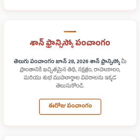
శాన్ ఫ్రాన్సిస్కో పంచాంగం
తెలుగు పంచాంగం జూన్ 28, 2026 శాన్ ఫ్రాన్సిస్కో
మీ
ప్రాంతానికి ఖచ్చితమైన తిథి, నక్షత్రం, రాహుకాలం,
మరియు శుభ ముహూర్తాల వివరాలను ఇక్కడ
తెలుసుకోండి.
ఈరోజు పంచాంగం