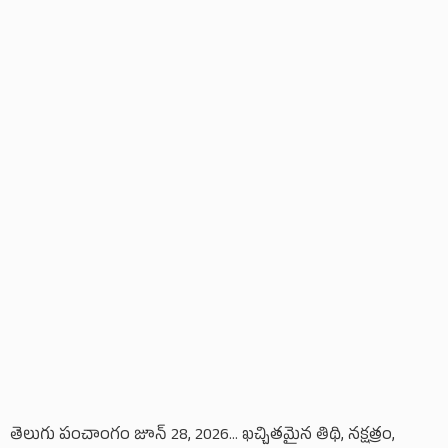
తెలుగు పంచాంగం జూన్ 28, 2026... ఖచ్చితమైన తిథి, నక్షత్రం,