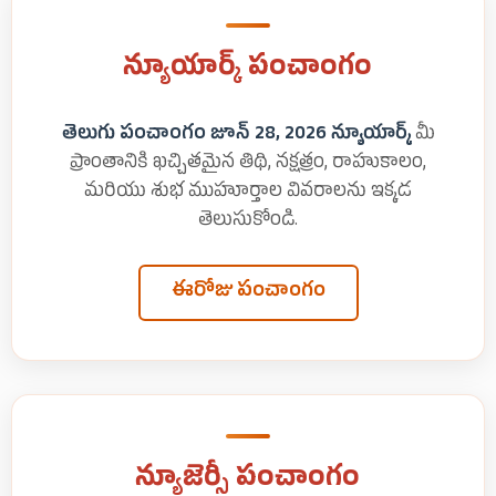
న్యూయార్క్ పంచాంగం
తెలుగు పంచాంగం జూన్ 28, 2026 న్యూయార్క్
మీ
ప్రాంతానికి ఖచ్చితమైన తిథి, నక్షత్రం, రాహుకాలం,
మరియు శుభ ముహూర్తాల వివరాలను ఇక్కడ
తెలుసుకోండి.
ఈరోజు పంచాంగం
న్యూజెర్సీ పంచాంగం