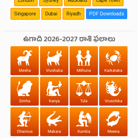
London
Sydney
Auckland
Cape Town
Singapore
Dubai
Riyadh
PDF Downloads
ఉగాది 2026-2027 రాశి ఫలాలు
Mesha
Vrushaba
Mithuna
Karkataka
Simha
Kanya
Tula
Vruschika
Dhannus
Makara
Kumba
Meena