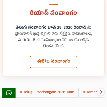
రియాద్ పంచాంగం
తెలుగు పంచాంగం జూన్ 28, 2026 రియాద్
మీ
ప్రాంతానికి ఖచ్చితమైన తిథి, నక్షత్రం, రాహుకాలం,
మరియు శుభ ముహూర్తాల వివరాలను ఇక్కడ
తెలుసుకోండి.
ఈరోజు పంచాంగం
# Telugu Panchangam 2026 June
# Tomorrow T