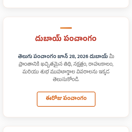
దుబాయ్ పంచాంగం
తెలుగు పంచాంగం జూన్ 28, 2026 దుబాయ్
మీ
ప్రాంతానికి ఖచ్చితమైన తిథి, నక్షత్రం, రాహుకాలం,
మరియు శుభ ముహూర్తాల వివరాలను ఇక్కడ
తెలుసుకోండి.
ఈరోజు పంచాంగం