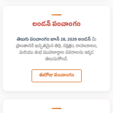
లండన్ పంచాంగం
తెలుగు పంచాంగం జూన్ 28, 2026 లండన్
మీ
ప్రాంతానికి ఖచ్చితమైన తిథి, నక్షత్రం, రాహుకాలం,
మరియు శుభ ముహూర్తాల వివరాలను ఇక్కడ
తెలుసుకోండి.
ఈరోజు పంచాంగం