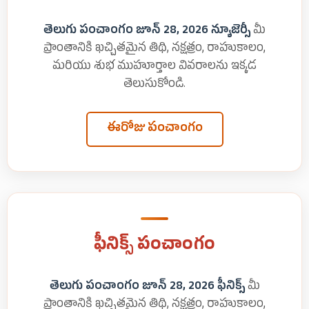
తెలుగు పంచాంగం జూన్ 28, 2026 న్యూజెర్సీ
మీ
ప్రాంతానికి ఖచ్చితమైన తిథి, నక్షత్రం, రాహుకాలం,
మరియు శుభ ముహూర్తాల వివరాలను ఇక్కడ
తెలుసుకోండి.
ఈరోజు పంచాంగం
ఫీనిక్స్ పంచాంగం
తెలుగు పంచాంగం జూన్ 28, 2026 ఫీనిక్స్
మీ
ప్రాంతానికి ఖచ్చితమైన తిథి, నక్షత్రం, రాహుకాలం,