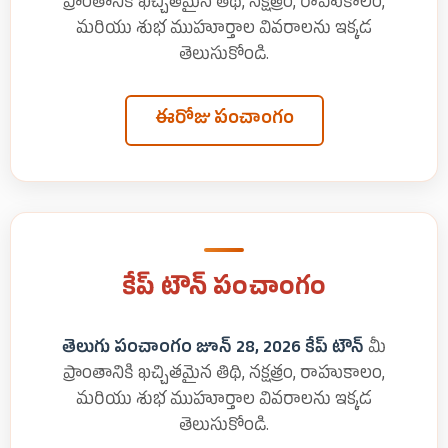
ప్రాంతానికి ఖచ్చితమైన తిథి, నక్షత్రం, రాహుకాలం,
మరియు శుభ ముహూర్తాల వివరాలను ఇక్కడ
తెలుసుకోండి.
ఈరోజు పంచాంగం
కేప్ టౌన్ పంచాంగం
తెలుగు పంచాంగం జూన్ 28, 2026 కేప్ టౌన్
మీ
ప్రాంతానికి ఖచ్చితమైన తిథి, నక్షత్రం, రాహుకాలం,
మరియు శుభ ముహూర్తాల వివరాలను ఇక్కడ
తెలుసుకోండి.