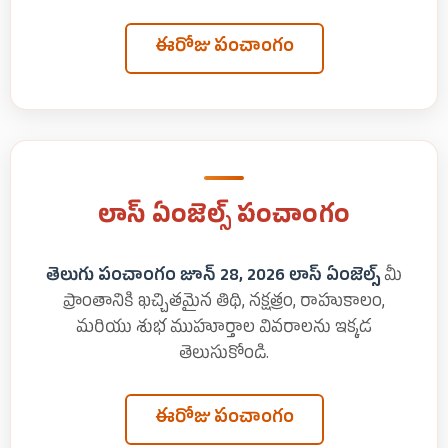
ఈరోజు పంచాంగం
లాస్ ఏంజెల్స్ పంచాంగం
తెలుగు పంచాంగం జూన్ 28, 2026 లాస్ ఏంజెల్స్
మీ
ప్రాంతానికి ఖచ్చితమైన తిథి, నక్షత్రం, రాహుకాలం,
మరియు శుభ ముహూర్తాల వివరాలను ఇక్కడ
తెలుసుకోండి.
ఈరోజు పంచాంగం