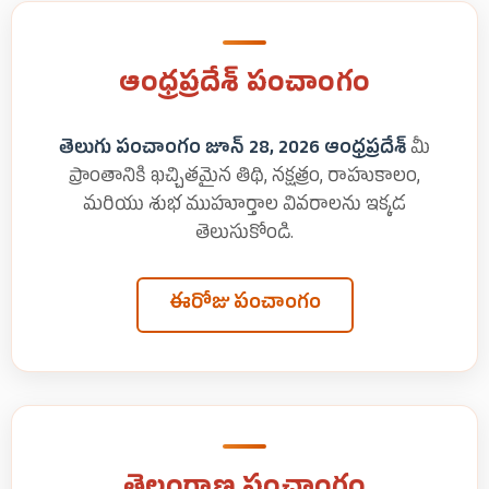
ఆంధ్రప్రదేశ్ పంచాంగం
తెలుగు పంచాంగం జూన్ 28, 2026 ఆంధ్రప్రదేశ్
మీ
ప్రాంతానికి ఖచ్చితమైన తిథి, నక్షత్రం, రాహుకాలం,
మరియు శుభ ముహూర్తాల వివరాలను ఇక్కడ
తెలుసుకోండి.
ఈరోజు పంచాంగం