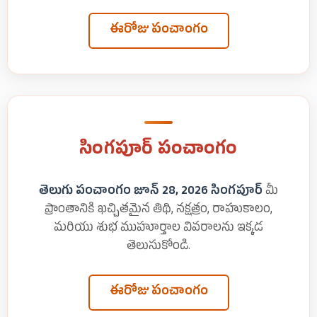
ఈరోజు పంచాంగం
సింగపూర్ పంచాంగం
తెలుగు పంచాంగం జూన్ 28, 2026 సింగపూర్
మీ
ప్రాంతానికి ఖచ్చితమైన తిథి, నక్షత్రం, రాహుకాలం,
మరియు శుభ ముహూర్తాల వివరాలను ఇక్కడ
తెలుసుకోండి.
ఈరోజు పంచాంగం