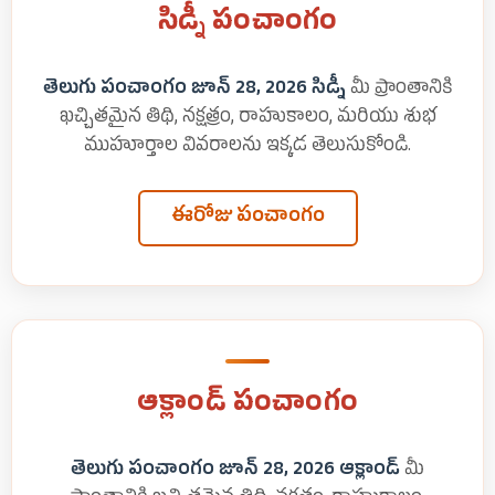
సిడ్నీ పంచాంగం
తెలుగు పంచాంగం జూన్ 28, 2026 సిడ్నీ
మీ ప్రాంతానికి
ఖచ్చితమైన తిథి, నక్షత్రం, రాహుకాలం, మరియు శుభ
ముహూర్తాల వివరాలను ఇక్కడ తెలుసుకోండి.
ఈరోజు పంచాంగం
ఆక్లాండ్ పంచాంగం
తెలుగు పంచాంగం జూన్ 28, 2026 ఆక్లాండ్
మీ