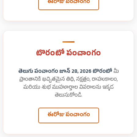
ఈరోజు పంచాంగం
టొరంటో పంచాంగం
తెలుగు పంచాంగం జూన్ 28, 2026 టొరంటో
మీ
ప్రాంతానికి ఖచ్చితమైన తిథి, నక్షత్రం, రాహుకాలం,
మరియు శుభ ముహూర్తాల వివరాలను ఇక్కడ
తెలుసుకోండి.
ఈరోజు పంచాంగం