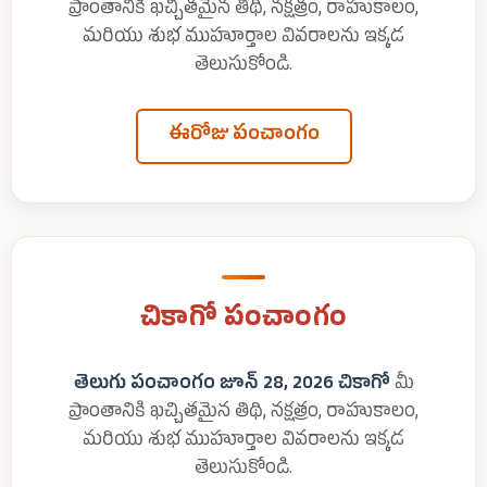
ప్రాంతానికి ఖచ్చితమైన తిథి, నక్షత్రం, రాహుకాలం,
మరియు శుభ ముహూర్తాల వివరాలను ఇక్కడ
తెలుసుకోండి.
ఈరోజు పంచాంగం
చికాగో పంచాంగం
తెలుగు పంచాంగం జూన్ 28, 2026 చికాగో
మీ
ప్రాంతానికి ఖచ్చితమైన తిథి, నక్షత్రం, రాహుకాలం,
మరియు శుభ ముహూర్తాల వివరాలను ఇక్కడ
తెలుసుకోండి.