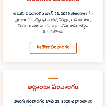
తెలంగాణ పంచాంగం
తెలుగు పంచాంగం జూన్ 28, 2026 తెలంగాణ
మీ
ప్రాంతానికి ఖచ్చితమైన తిథి, నక్షత్రం, రాహుకాలం,
మరియు శుభ ముహూర్తాల వివరాలను ఇక్కడ
తెలుసుకోండి.
ఈరోజు పంచాంగం
అట్లాంటా పంచాంగం
తెలుగు పంచాంగం జూన్ 28, 2026 అట్లాంటా
మీ