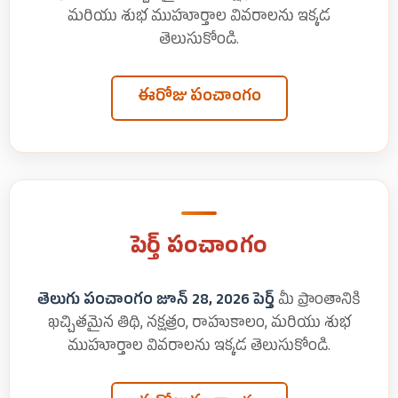
మరియు శుభ ముహూర్తాల వివరాలను ఇక్కడ
తెలుసుకోండి.
ఈరోజు పంచాంగం
పెర్త్ పంచాంగం
తెలుగు పంచాంగం జూన్ 28, 2026 పెర్త్
మీ ప్రాంతానికి
ఖచ్చితమైన తిథి, నక్షత్రం, రాహుకాలం, మరియు శుభ
ముహూర్తాల వివరాలను ఇక్కడ తెలుసుకోండి.